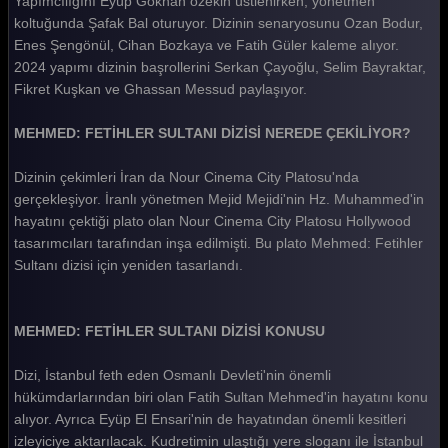
Yapımcılığını Eyüp Gökhan özekin üstlenirken, yönetmen
koltuğunda Şafak Bal oturuyor. Dizinin senaryosunu Ozan Bodur,
Mehmed Fetihler Sultanı 16. Bölüm
Enes Şengönül, Cihan Bozkaya ve Fatih Güler kaleme alıyor.
Mehmed Fetihler Sultanı 15. Bölüm
2024 yapımı dizinin başrollerini Serkan Çayoğlu, Selim Bayraktar,
Fikret Kuşkan ve Ghassan Messud paylaşıyor.
Mehmed Fetihler Sultanı 14. Bölüm
MEHMED: FETİHLER SULTANI DİZİSİ NEREDE ÇEKİLİYOR?
Mehmed Fetihler Sultanı 13. Bölüm
Mehmed Fetihler Sultanı 12. Bölüm
Dizinin çekimleri İran da Nour Cinema City Platosu'nda
gerçekleşiyor. İranlı yönetmen Mejid Mejidi'nin Hz. Muhammed'in
Mehmed Fetihler Sultanı 11. Bölüm
hayatını çektiği plato olan Nour Cinema City Platosu Hollywood
tasarımcıları tarafından inşa edilmişti. Bu plato Mehmed: Fetihler
Mehmed Fetihler Sultanı 10. Bölüm
Sultanı dizisi için yeniden tasarlandı.
Mehmed Fetihler Sultanı 9. Bölüm
Mehmed Fetihler Sultanı 8. Bölüm
MEHMED: FETİHLER SULTANI DİZİSİ KONUSU
Mehmed Fetihler Sultanı 7. Bölüm
Dizi, İstanbul feth eden Osmanlı Devleti'nin önemli
Mehmed Fetihler Sultanı 6. Bölüm
hükümdarlarından biri olan Fatih Sultan Mehmed'in hayatını konu
alıyor. Ayrıca Eyüp El Ensari'nin de hayatından önemli kesitleri
Mehmed Fetihler Sultanı 5. Bölüm
izleyiciye aktarılacak. Kudretimin ulaştığı yere sloganı ile İstanbul