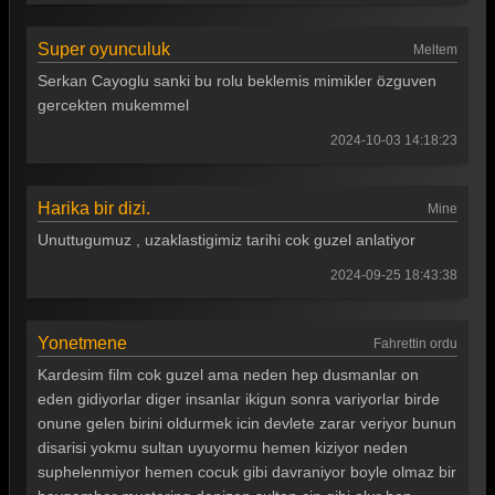
Super oyunculuk
Meltem
Serkan Cayoglu sanki bu rolu beklemis mimikler özguven
gercekten mukemmel
2024-10-03 14:18:23
Harika bir dizi.
Mine
Unuttugumuz , uzaklastigimiz tarihi cok guzel anlatiyor
2024-09-25 18:43:38
Yonetmene
Fahrettin ordu
Kardesim film cok guzel ama neden hep dusmanlar on
eden gidiyorlar diger insanlar ikigun sonra variyorlar birde
onune gelen birini oldurmek icin devlete zarar veriyor bunun
disarisi yokmu sultan uyuyormu hemen kiziyor neden
suphelenmiyor hemen cocuk gibi davraniyor boyle olmaz bir