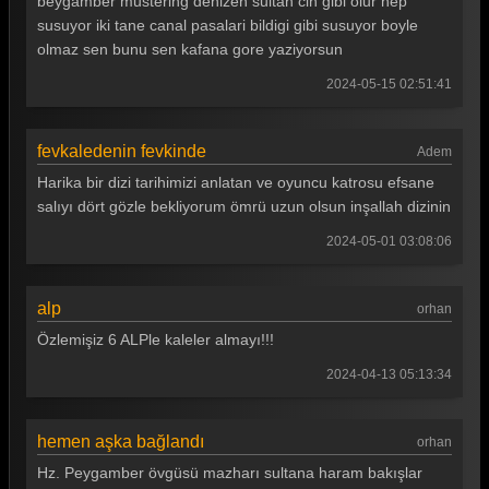
beygamber mustering denizen sultan cin gibi olur hep
susuyor iki tane canal pasalari bildigi gibi susuyor boyle
olmaz sen bunu sen kafana gore yaziyorsun
2024-05-15 02:51:41
fevkaledenin fevkinde
Adem
Harika bir dizi tarihimizi anlatan ve oyuncu katrosu efsane
salıyı dört gözle bekliyorum ömrü uzun olsun inşallah dizinin
2024-05-01 03:08:06
alp
orhan
Özlemişiz 6 ALPle kaleler almayı!!!
2024-04-13 05:13:34
hemen aşka bağlandı
orhan
Hz. Peygamber övgüsü mazharı sultana haram bakışlar