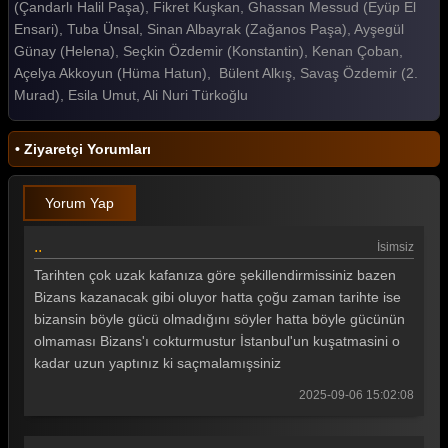
(Çandarlı Halil Paşa), Fikret Kuşkan, Ghassan Messud (Eyüp El
Ensari), Tuba Ünsal, Sinan Albayrak (Zağanos Paşa), Ayşegül
Günay (Helena), Seçkin Özdemir (Konstantin), Kenan Çoban,
Açelya Akkoyun (Hüma Hatun), Bülent Alkış, Savaş Özdemir (2.
Murad), Esila Umut, Ali Nuri Türkoğlu
• Ziyaretçi Yorumları
Yorum Yap
..
İsimsiz
Tarihten çok uzak kafanıza göre şekillendirmissiniz bazen
Bizans kazanacak gibi oluyor hatta çoğu zaman tarihte ise
bizansin böyle gücü olmadığını söyler hatta böyle gücünün
olmaması Bizans'ı cokturmustur İstanbul'un kuşatmasini o
kadar uzun yaptınız ki saçmalamışsiniz
2025-09-06 15:02:08