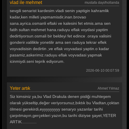
vlad ile mehmet
mustafa dayi/hollanda
sevgili senarist kardesim.vladi senin yaptigin kahramlik
kadar,ken milleti yapmamisdir,inan.brovao
sana.ayrica.osmanli eflaki ve kalesini fet etmis.ama sen
fatih sultan mehmet hana.raduyu eflak voydasi yaptim
dedirtiyorsun.osmali bir beldeyi fet edince .oraya valisini
gonderir.valilikle yonetilir ama sen raduya tekrar eflek
voyvadisisin dedirtin ,ve eflak voyvadasi yaptin.o kadar
pasamiz,askerimiz.raduyu eflak voyvadasi yapmak
icinmiydi.seni teprik ediyorum.
2026-06-10 00:07:59
Yeter artık
Ahmet Yılmaz
Siz kimsiniz ya,bu Vlad Drakula denen pisliği muhteşem
olarak yükseltip,değer veriyorsunuz,bıktık bu Vladtan,çoktan
ölmesi gerekirdi,eyyyyyyyyy senaryo yazanlar tarihi
çarpıtmayın,gerçekleri yazın,bu tarihi diziyse şayet,YETER
ARTIK.............