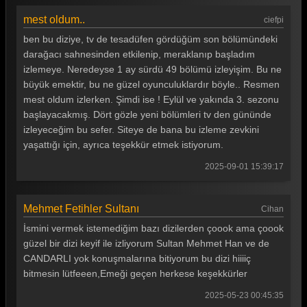
mest oldum..
ciefpi
ben bu diziye, tv de tesadüfen gördüğüm son bölümündeki
darağacı sahnesinden etkilenip, meraklanıp başladım
izlemeye. Neredeyse 1 ay sürdü 49 bölümü izleyişim. Bu ne
büyük emektir, bu ne güzel oyunculuklardır böyle.. Resmen
mest oldum izlerken. Şimdi ise ! Eylül ve yakında 3. sezonu
başlayacakmış. Dört gözle yeni bölümleri tv den gününde
izleyeceğim bu sefer. Siteye de bana bu izleme zevkini
yaşattığı için, ayrıca teşekkür etmek istiyorum.
2025-09-01 15:39:17
Mehmet Fetihler Sultanı
Cihan
İsmini vermek istemediğim bazı dizilerden çoook ama çoook
güzel bir dizi keyif ile izliyorum Sultan Mehmet Han ve de
CANDARLI yok konuşmalarına bitiyorum bu dizi hiiiiç
bitmesin lütfeeen,Emeği geçen herkese keşekkürler
2025-05-23 00:45:35