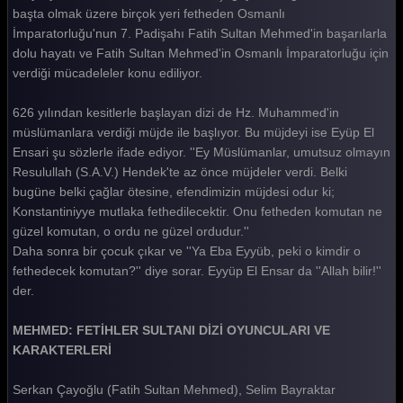
Mehmed Fetihler Sultanı 4. Bölüm
başta olmak üzere birçok yeri fetheden Osmanlı
İmparatorluğu'nun 7. Padişahı Fatih Sultan Mehmed'in başarılarla
Mehmed Fetihler Sultanı 3. Bölüm
dolu hayatı ve Fatih Sultan Mehmed'in Osmanlı İmparatorluğu için
verdiği mücadeleler konu ediliyor.
Mehmed Fetihler Sultanı 2. Bölüm
Mehmed Fetihler Sultanı 1. Bölüm
626 yılından kesitlerle başlayan dizi de Hz. Muhammed'in
müslümanlara verdiği müjde ile başlıyor. Bu müjdeyi ise Eyüp El
Tüm Bölümleri Göster
Ensari şu sözlerle ifade ediyor. ''Ey Müslümanlar, umutsuz olmayın
Resulullah (S.A.V.) Hendek'te az önce müjdeler verdi. Belki
bugüne belki çağlar ötesine, efendimizin müjdesi odur ki;
Konstantiniyye mutlaka fethedilecektir. Onu fetheden komutan ne
güzel komutan, o ordu ne güzel ordudur.''
Daha sonra bir çocuk çıkar ve ''Ya Eba Eyyüb, peki o kimdir o
fethedecek komutan?'' diye sorar. Eyyüp El Ensar da ''Allah bilir!''
der.
MEHMED: FETİHLER SULTANI DİZİ OYUNCULARI VE
KARAKTERLERİ
Serkan Çayoğlu (Fatih Sultan Mehmed), Selim Bayraktar