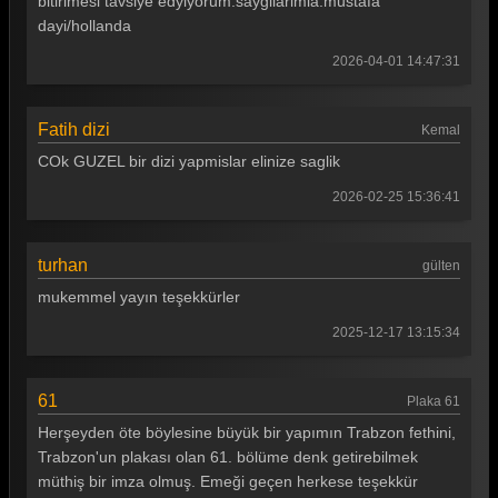
bitirlmesi tavsiye edyiyorum.saygilarimla.mustafa
dayi/hollanda
2026-04-01 14:47:31
Fatih dizi
Kemal
COk GUZEL bir dizi yapmislar elinize saglik
2026-02-25 15:36:41
turhan
gülten
mukemmel yayın teşekkürler
2025-12-17 13:15:34
61
Plaka 61
Herşeyden öte böylesine büyük bir yapımın Trabzon fethini,
Trabzon'un plakası olan 61. bölüme denk getirebilmek
müthiş bir imza olmuş. Emeği geçen herkese teşekkür