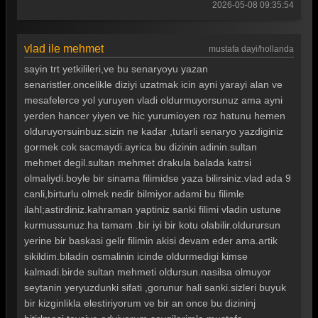
2026-05-08 09:35:54
vlad ile mehmet
mustafa dayi/hollanda
sayin trt yetkilileri,ve bu senaryoyu yazan
senaristler.oncelikle diziyi uzatmak icin ayni yarayi alan ve
mesafelerce yol yuruyen vladi oldurmuyorsunuz ama ayni
yerden hancer yiyen ve hic yurumioyen roz hatunu hemen
olduruyorsuinbuz.sizin ne kadar ,tutarli senaryo yazdiginiz
gormek cok sacmaydi.ayrica bu dizinin adinin.sultan
mehmet degil.sultan mehmet drakula balada katrsi
olmaliydi.boyle bir sinama filimidse yaza bilirsiniz.vlad ada 9
canli,birturlu olmek nedir bilmiyor.adami bu filimle
ilahl;astirdiniz.kahraman yaptiniz sanki filimi vladin ustune
kurmussunuz.ha tamam .bir iyi bir kotu olabilir.oldurursun
yerine bir baskasi gelir filimin akisi devam eder ama.artik
sikildim.biladin osmalinin icinde oldurmedigi kimse
kalmadi.birde sultan mehmeti oldursun.nasilsa olmuyor
seytanin yeryuzdunki sifati ,gorunur hali sanki.sizleri buyuk
bir kizginlikla elestiriyorum ve bir an once bu dizininj