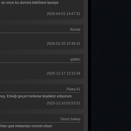
 an once bu dizininj bitirlmesi tavsiye
Mehmed Fetihler Sultanı 54. Bölüm
2026-04-01 14:47:31
Mehmed Fetihler Sultanı 53. Bölüm
Mehmed Fetihler Sultanı 52. Bölüm
Kemal
Mehmed Fetihler Sultanı 51. Bölüm
2026-02-25 15:36:41
Mehmed Fetihler Sultanı 50. Bölüm
Mehmed Fetihler Sultanı 49. Bölüm
gülten
Mehmed Fetihler Sultanı 48. Bölüm
2025-12-17 13:15:34
Mehmed Fetihler Sultanı 47. Bölüm
Plaka 61
Mehmed Fetihler Sultanı 46. Bölüm
olmuş. Emeği geçen herkese teşekkür ediyorum.
Mehmed Fetihler Sultanı 45. Bölüm
2025-12-10 03:53:52
Mehmed Fetihler Sultanı 44. Bölüm
Yavuz bakay
Mehmed Fetihler Sultanı 43. Bölüm
uhları şad mekanları cennet olsun