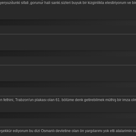
yuzdunki sifati ,gorunur hali sanki.sizleri buyuk bir kizginlikla elestiriyorum ve bir
n fethini, Trabzon'un plakası olan 61. bölüme denk getirebilmek müthiş bir imza 
ekkür ediyorum bu dizi Osmanlı devletine olan ön yargılarımı yok etti atalarimin r