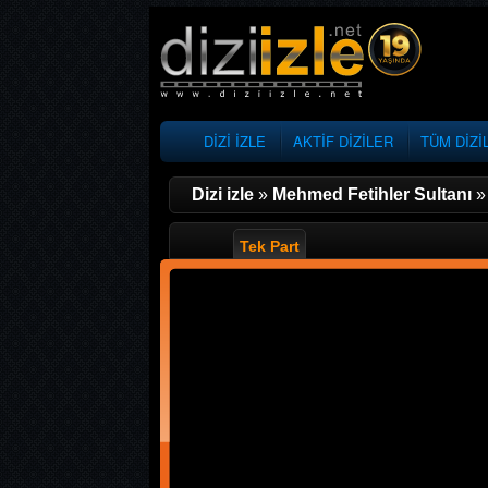
DİZİ İZLE
AKTİF DİZİLER
TÜM DİZİ
Dizi izle
»
Mehmed Fetihler Sultanı
Tek Part