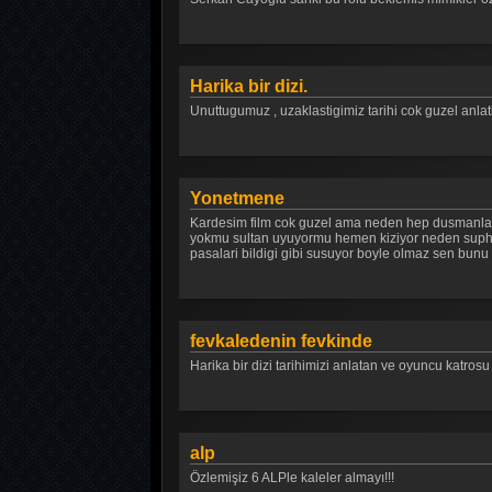
Harika bir dizi.
Unuttugumuz , uzaklastigimiz tarihi cok guzel anlat
Yonetmene
Kardesim film cok guzel ama neden hep dusmanlar on
yokmu sultan uyuyormu hemen kiziyor neden suphel
pasalari bildigi gibi susuyor boyle olmaz sen bun
fevkaledenin fevkinde
Harika bir dizi tarihimizi anlatan ve oyuncu katros
alp
Özlemişiz 6 ALPle kaleler almayı!!!