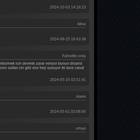
2024-10-03 14:18:23
Mehmed Fetihler Sultanı 29. Bölüm
Mehmed Fetihler Sultanı 28. Bölüm
Mine
Mehmed Fetihler Sultanı 27. Bölüm
2024-09-25 18:43:38
Mehmed Fetihler Sultanı 26. Bölüm
Mehmed Fetihler Sultanı 25. Bölüm
Fahrettin ordu
ldurmek icin devlete zarar veriyor bunun disarisi
Mehmed Fetihler Sultanı 24. Bölüm
 sultan cin gibi olur hep susuyor iki tane canal
Mehmed Fetihler Sultanı 23. Bölüm
2024-05-15 02:51:41
Mehmed Fetihler Sultanı 22. Bölüm
Adem
Mehmed Fetihler Sultanı 21. Bölüm
Mehmed Fetihler Sultanı 20. Bölüm
2024-05-01 03:08:06
Mehmed Fetihler Sultanı 19. Bölüm
orhan
Mehmed Fetihler Sultanı 18. Bölüm