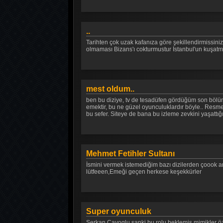
..
Tarihten çok uzak kafanıza göre şekillendirmissin
olmaması Bizans'ı cokturmustur İstanbul'un kuşatm
mest oldum..
ben bu diziye, tv de tesadüfen gördüğüm son bölü
emektir, bu ne güzel oyunculuklardır böyle.. Resm
bu sefer. Siteye de bana bu izleme zevkini yaşattığı
Mehmet Fetihler Sultanı
İsmini vermek istemediğim bazı dizilerden çoook a
lütfeeen,Emeği geçen herkese keşekkürler
Super oyunculuk
Serkan Cayoglu sanki bu rolu beklemis mimikler