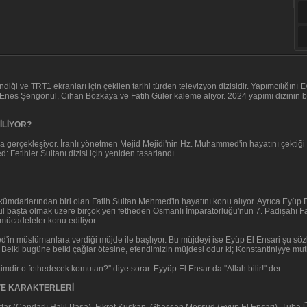
diği ve TRT1 ekranları için çekilen tarihi türden televizyon dizisidir. Yapımcılığı
Enes Şengönül, Cihan Bozkaya ve Fatih Güler kaleme alıyor. 2024 yapımı dizinin ba
İLİYOR?
da gerçekleşiyor. İranlı yönetmen Mejid Mejidi'nin Hz. Muhammed'in hayatını çektiğ
: Fetihler Sultanı dizisi için yeniden tasarlandı.
kümdarlarından biri olan Fatih Sultan Mehmed'in hayatını konu alıyor. Ayrıca Eyüp El
nbul başta olmak üzere birçok yeri fetheden Osmanlı İmparatorluğu'nun 7. Padişahı F
mücadeleler konu ediliyor.
'in müslümanlara verdiği müjde ile başlıyor. Bu müjdeyi ise Eyüp El Ensari şu sözl
 Belki bugüne belki çağlar ötesine, efendimizin müjdesi odur ki; Konstantiniyye mu
mdir o fethedecek komutan?'' diye sorar. Eyyüp El Ensar da ''Allah bilir!'' der.
 VE KARAKTERLERİ