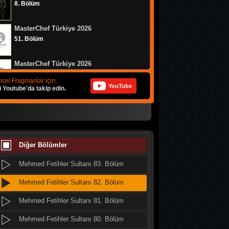
8. Bölüm
MasterChef Türkiye 2026
51. Bölüm
MasterChef Türkiye 2026
50. Bölüm
cel Fragmanlar için;
YouTube
i Youtube'da takip edin.
Muhtemel Aşk
8. Bölüm
Bizim Evin Halleri
314. Bölüm
Diğer Bölümler
Mehmed Fetihler Sultanı 83. Bölüm
MasterChef Türkiye 2026
49. Bölüm
Mehmed Fetihler Sultanı 82. Bölüm
Mehmed Fetihler Sultanı 81. Bölüm
Doğanın Kanunu
9. Bölüm
Mehmed Fetihler Sultanı 80. Bölüm