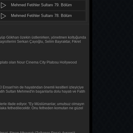
Mehmed Fetihler Sultanı 79. Bölüm
MasterChef Türkiye 2026
48. Bölüm
Mehmed Fetihler Sultanı 78. Bölüm
Mehmed Fetihler Sultanı 77. Bölüm
MasterChef Türkiye 2026
47. Bölüm
Mehmed Fetihler Sultanı 76. Bölüm
nı Eyüp Gökhan özekin üstlenirken, yönetmen koltuğunda
şrollerini Serkan Çayoğlu, Selim Bayraktar, Fikret
Altı Üstü İstanbul
Mehmed Fetihler Sultanı 75. Bölüm
8. Bölüm
Mehmed Fetihler Sultanı 74. Bölüm
i plato olan Nour Cinema City Platosu Hollywood
MasterChef Türkiye 2026
Mehmed Fetihler Sultanı 73. Bölüm
46. Bölüm
Mehmed Fetihler Sultanı 72. Bölüm
 Ensari'nin de hayatından önemli kesitleri izleyiciye
Daha 17
Mehmed Fetihler Sultanı 71. Bölüm
atih Sultan Mehmed'in başarılarla dolu hayatı ve Fatih
10. Bölüm
Mehmed Fetihler Sultanı 70. Bölüm
erle ifade ediyor. ''Ey Müslümanlar, umutsuz olmayın
tlaka fethedilecektir. Onu fetheden komutan ne güzel
Her Şey Mümkün
Mehmed Fetihler Sultanı 69. Bölüm
2. Bölüm
Mehmed Fetihler Sultanı 68. Bölüm
Her Şey Mümkün