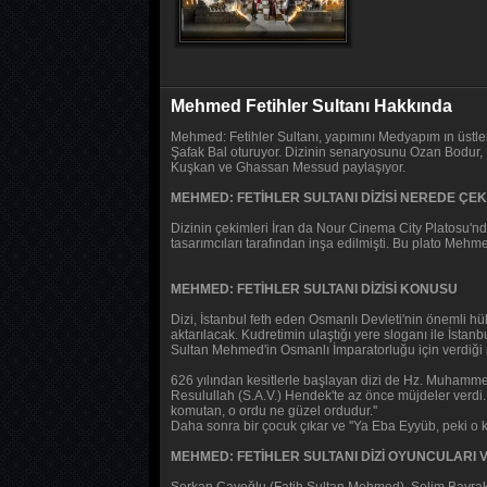
Mehmed Fetihler Sultanı Hakkında
Mehmed: Fetihler Sultanı, yapımını Medyapım ın üstlen
Şafak Bal oturuyor. Dizinin senaryosunu Ozan Bodur, 
Kuşkan ve Ghassan Messud paylaşıyor.
MEHMED: FETİHLER SULTANI DİZİSİ NEREDE ÇEK
Dizinin çekimleri İran da Nour Cinema City Platosu'n
tasarımcıları tarafından inşa edilmişti. Bu plato Mehmed
MEHMED: FETİHLER SULTANI DİZİSİ KONUSU
Dizi, İstanbul feth eden Osmanlı Devleti'nin önemli hü
aktarılacak. Kudretimin ulaştığı yere sloganı ile İsta
Sultan Mehmed'in Osmanlı İmparatorluğu için verdiği 
626 yılından kesitlerle başlayan dizi de Hz. Muhammed
Resulullah (S.A.V.) Hendek'te az önce müjdeler verdi.
komutan, o ordu ne güzel ordudur.''
Daha sonra bir çocuk çıkar ve ''Ya Eba Eyyüb, peki o ki
MEHMED: FETİHLER SULTANI DİZİ OYUNCULARI