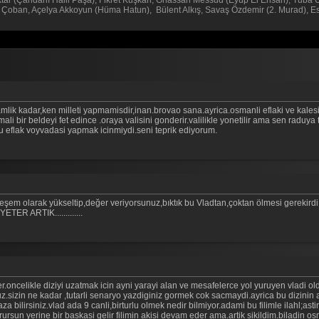
ar (Çandarlı Halil Paşa), Fikret Kuşkan, Ghassan Messud (Eyüp El Ensari), Tuba 
Çoban, Açelya Akkoyun (Hüma Hatun), Bülent Alkış, Savaş Özdemir (2. Murad), Esi
amlik kadar,ken milleti yapmamisdir,inan.brovao sana.ayrica.osmanli eflaki ve kales
i bir beldeyi fet edince .oraya valisini gonderir.valilikle yonetilir ama sen raduya t
 eflak voyvadasi yapmak icinmiydi.seni teprik ediyorum.
eşem olarak yükseltip,değer veriyorsunuz,bıktık bu Vladtan,çoktan ölmesi gerekirdi
ETER ARTIK.............
tler.oncelikle diziyi uzatmak icin ayni yarayi alan ve mesafelerce yol yuruyen vlad
sizin ne kadar ,tutarli senaryo yazdiginiz gormek cok sacmaydi.ayrica bu dizinin
za bilirsiniz.vlad ada 9 canli,birturlu olmek nedir bilmiyor.adami bu filimle ilahl;ast
urursun yerine bir baskasi gelir filimin akisi devam eder ama.artik sikildim.biladin 