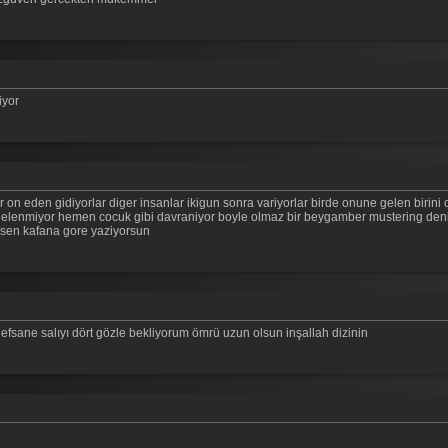
iyor
 eden gidiyorlar diger insanlar ikigun sonra variyorlar birde onune gelen birini o
enmiyor hemen cocuk gibi davraniyor boyle olmaz bir beygamber mustering denizen
u sen kafana gore yaziyorsun
u efsane salıyı dört gözle bekliyorum ömrü uzun olsun inşallah dizinin