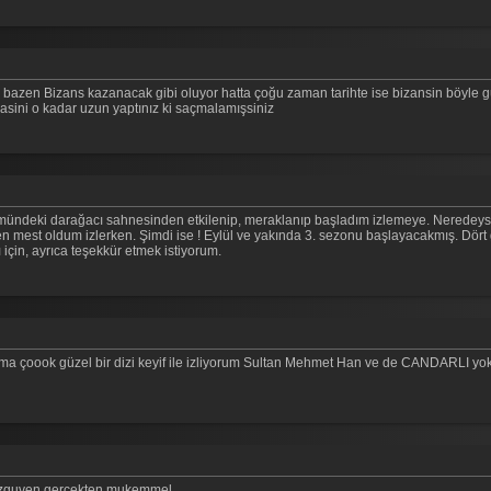
iz bazen Bizans kazanacak gibi oluyor hatta çoğu zaman tarihte ise bizansin böyle 
asini o kadar uzun yaptınız ki saçmalamışsiniz
mündeki darağacı sahnesinden etkilenip, meraklanıp başladım izlemeye. Neredeys
en mest oldum izlerken. Şimdi ise ! Eylül ve yakında 3. sezonu başlayacakmış. Dör
 için, ayrıca teşekkür etmek istiyorum.
ma çoook güzel bir dizi keyif ile izliyorum Sultan Mehmet Han ve de CANDARLI yok 
 özguven gercekten mukemmel