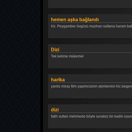
hemen aşka bağlandı
Hz. Peygamber övgüsü mazharı sultana haram bak
Dizi
Tek kelime mükemel
harika
yanliz miray film yapimcisinin abmlemini hic bege
dizi
fatih sultan mehmede böyle suratsiz bir kadin oy