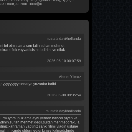
Ünsal, Sinan Albayrak (Zağanos Paşa), Ayşegül
Mehmed Fetihler Sultanı 67. Bölüm
1. Bölüm
la Umut, Ali Nuri Türkoğlu
Mehmed Fetihler Sultanı 66. Bölüm
Baş Başa
Mehmed Fetihler Sultanı 65. Bölüm
2. Bölüm
Mehmed Fetihler Sultanı 64. Bölüm
Baş Başa
mustafa dayi/hollanda
Mehmed Fetihler Sultanı 63. Bölüm
1. Bölüm
ini fet etmis.ama sen fatih sultan mehmet
ekrar eflek voyvadisisin dedirtin ,ve eflak
Mehmed Fetihler Sultanı 62. Bölüm
MasterChef Türkiye 2026
2026-06-10 00:07:59
45. Bölüm
Mehmed Fetihler Sultanı 61. Bölüm
Mehmed Fetihler Sultanı 60. Bölüm
Ahmet Yılmaz
Sıfır Bir 4 Sezon
9. Bölüm
,eyyyyyyyyy senaryo yazanlar tarihi
Mehmed Fetihler Sultanı 59. Bölüm
2026-05-08 09:35:54
Mehmed Fetihler Sultanı 58. Bölüm
Mehmed Fetihler Sultanı 57. Bölüm
mustafa dayi/hollanda
Mehmed Fetihler Sultanı 56. Bölüm
i oldurmuyorsunuz ama ayni yerden hancer yiyen ve
 adinin.sultan mehmet degil.sultan mehmet drakula
irdiniz.kahraman yaptiniz sanki filimi vladin ustune
Mehmed Fetihler Sultanı 55. Bölüm
osmalinin icinde oldurmedigi kimse kalmadi.birde