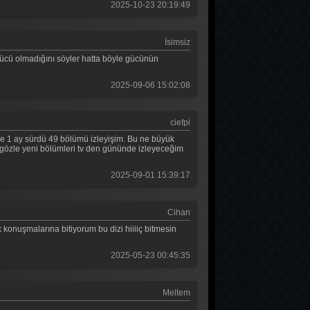
Mehmed Fetihler Sultanı 42. Bölüm
2025-10-23 20:19:49
Mehmed Fetihler Sultanı 41. Bölüm
İsimsiz
Mehmed Fetihler Sultanı 40. Bölüm
gücü olmadığını söyler hatta böyle gücünün
Mehmed Fetihler Sultanı 39. Bölüm
2025-09-06 15:02:08
Mehmed Fetihler Sultanı 38. Bölüm
ciefpi
Mehmed Fetihler Sultanı 37. Bölüm
e 1 ay sürdü 49 bölümü izleyişim. Bu ne büyük
t gözle yeni bölümleri tv den gününde izleyeceğim
Mehmed Fetihler Sultanı 36. Bölüm
2025-09-01 15:39:17
Mehmed Fetihler Sultanı 35. Bölüm
Mehmed Fetihler Sultanı 34. Bölüm
Cihan
Mehmed Fetihler Sultanı 33. Bölüm
konuşmalarına bitiyorum bu dizi hiiiiç bitmesin
Mehmed Fetihler Sultanı 32. Bölüm
2025-05-23 00:45:35
Mehmed Fetihler Sultanı 31. Bölüm
Meltem
Mehmed Fetihler Sultanı 30. Bölüm