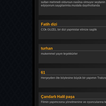
sultan mehmeti oldursun.nasilsa olmuyor seytanin yer
edyiyorum.saygilarimla.mustafa dayi/hollanda
Fatih dizi
COk GUZEL bir dizi yapmislar elinize saglik
turhan
mukemmel yayın teşekkürler
61
Herşeyden öte böylesine büyük bir yapımın Trabzo
Çandarlı Halil paşa
Filmin yapımcısına yönetmenine ve oyuncularına teş