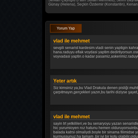
Serkan Çayoğlu (Fatih Sultan Mehmed), Selim Bayrakt
Günay (Helena), Seçkin Özdemir (Konstantin), Kenan 
Yorum Yap
vlad ile mehmet
sevgili senarist kardesim.vladi senin yaptigin kahr
hana.raduyu eflak voydasi yaptim dedirtiyorsun.osmal
voyvadasi yaptin.o kadar pasamiz,askerimiz.raduyu
Yeter artık
Siz kimsiniz ya,bu Vlad Drakula denen pisliği muht
çarpıtmayın,gerçekleri yazın,bu tarihi diziyse şayet,Y
vlad ile mehmet
sayin trt yetkilileri,ve bu senaryoyu yazan senaris
hic yurumioyen roz hatunu hemen olduruyorsuinbuz.
balada katrsi olmaliydi.boyle bir sinama filimidse ya
kurmussunuz.ha tamam .bir iyi bir kotu olabilir.old