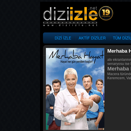
DİZİ İZLE
AKTİF DİZİLER
TÜM DİZİ
Merhaba 
atv ekranların
senaryosu ise 
Merhaba H
Macera türünde
Keremcem, Vah