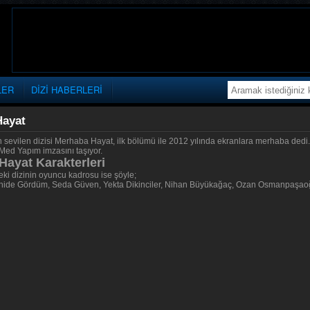
LER
DİZİ HABERLERİ
Hayat
ın sevilen dizisi Merhaba Hayat, ilk bölümü ile 2012 yılında ekranlara merhaba dedi
Med Yapım imzasını taşıyor.
ayat Karakterleri
ki dizinin oyuncu kadrosu ise şöyle;
ide Gördüm, Seda Güven, Yekta Dikinciler, Nihan Büyükağaç, Ozan Osmanpaşaoğ