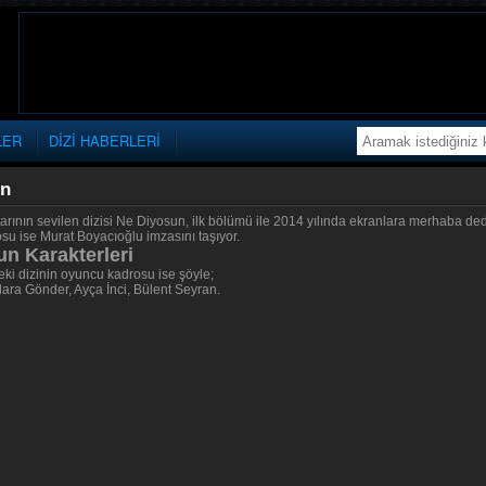
LER
DİZİ HABERLERİ
un
arının sevilen dizisi Ne Diyosun, ilk bölümü ile 2014 yılında ekranlara merhaba de
su ise Murat Boyacıoğlu imzasını taşıyor.
n Karakterleri
ki dizinin oyuncu kadrosu ise şöyle;
lara Gönder, Ayça İnci, Bülent Seyran.