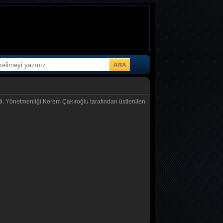
di. Yönetmenliği Kerem Çakıroğlu tarafından üstlenilen