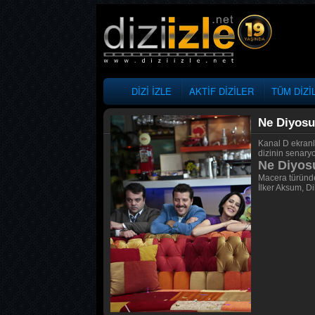
DİZİ İZLE
AKTİF DİZİLER
TÜM DİZİ
Ne Diyos
Kanal D ekranl
dizinin senaryo
Ne Diyosu
Macera türünde
İlker Aksum, Di