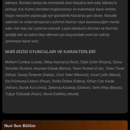
istemez. Bundan dolayı da memleketi olan Alaçatı'yı terk edip İstanbul'a
yerleşir. Kızı Kumru birinden hoşlanıyordur ve evlenmeye karar verirler.
Nışan merasimi yapılacağı için günübirlik Alacatı'ya geri döner. Mahalle
sakinleri ve onları tanıyanlar Leyla'nın Nuri'ye nasıl davranacağını merak
eder. Asıl olay ise Leyla'nın planıdır. Leyla İstanbul'a dönmez ve Nuri'nin
işlettiği otel ve kafeyi iflas ettirmek için karşısındaki evini bir cafe'ye
çevirmeye karar verir.
NURİ DİZİSİ OYUNCULARI VE KARAKTERLERİ
Meltem Cumbul (Leyla), Oktay Kaynarca (Nuri), Öykü Çelik (Reyna), Öznur
Serçeler (Kumru), Asuman Dabak (Berna), Taner Rumeli (Can), Türkü Turan
(Nihal), Savaş Özdemir (Habip), Ünal Yeter (Mevcud), Vural Çelik (Mesut),
Ela Rümeysa Cebeci (Pınar), Selda Özbek (Fatma), Erhan Can Kartal
(Alihan), Burak Kut (Umut), Zekeriya Karakaş (Gürkan), Selin Altay (Beyza),
Tuğçe Özbudak (Nazlı), Murat Dalkkılıç (Murat)
Nuri Son Bölüm