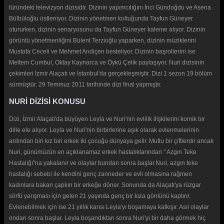
türündeki televizyon dizisidir. Dizinin yapımcılığını İnci Gündoğdu ve Asena
Bülbüloğlu üstleniyor. Dizinin yönetmen koltuğunda Tayfun Güneyer
otururken, dizinin senaryosunu da Tayfun Güneyer kaleme alıyor. Dizinin
görüntü yönetmenliğini Bülent Terzioğlu yaparken, dizinin müziklerini
Mustafa Ceceli ve Mehmet Andiçen besteliyor. Dizinin başrollerini ise
Meltem Cumbul, Oktay Kaynarca ve Öykü Çelik paylaşıyor. Nuri dizisinin
çekimleri İzmir Alaçatı ve İstanbul'da gerçekleşmiştir. Dizi 1 sezon 19 bölüm
sürmüştür. 29 Temmuz 2011 tarihinde dizi final yapmıştır.
NURİ DİZİSİ KONUSU
Dizi, İzmir Alaçatı'da büyüyen Leyla ve Nuri'nin evlilik ilişkilerini komik bir
dille ele alıyor. Leyla ve Nuri'nin birbirlerine aşık olarak evlenmelerinin
ardından biri kız biri erkek iki çocuğu dünyaya gelir. Mutlu bir çiftlerdir ancak
Nuri, günümüzün en açıklanamaz erkek hastalıklarından ‘’Azgın Teke
Hastalığı''na yakalanır ve olaylar bundan sonra başlar.Nuri, azgın teke
hastalığı sebebi ile kendini genç zanneder ve evli olmasına rağmen
kadınlara bakan çapkın bir erkeğe döner. Sonunda da Alaçatı'ya rüzgar
sörfü yarışması için gelen 21 yaşında genç bir kıza gönlünü kaptırır.
Evlenebilmek için ise 21 yıllık karısı Leyla'yı boşamaya kalkışır. Asıl olaylar
ondan sonra başlar. Leyla boşandıktan sonra Nuri'yi bir daha görmek hiç