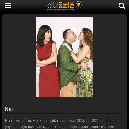
DİZİ İZLE
AKTİF DİZİLER
SON EKLENEN DİZİLER
TÜM DİZİLER
MACERA
KOMEDİ
DUYGUSAL
TARİHİ
TV SHOW
Nuri
GENÇLİK
Nuri dizisi, Süreç Film yapım şirketi tarafından 20 Şubat 2011 tarihinde
DİZİ HABERLERİ
yayınlanmaya başlayan Kanal D ekranları için çekilmiş komedi ve aile