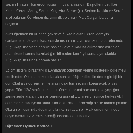
yapımı Hiragis Homeroom dizisinin uyarlamasıdır. Başrollerinde, İlker
Kaleli, Ceren Moray, Serhat Kılıç, Afra Saraçoğlu, Serkan Keskin ve Şeref
Erol bulunan Öğretmen dizisinin ilk bölümü 4 Mart Çarşamba günü
başlıyor.
Akif Öğretmen bir yıl önce çok sevdiği kadın olan Ceren Moray'ın
canlandırdığı Zeynep karakteriyle nişanlanır. aynı gün Zenep öğretmende
Küçükkapı lisesinde göreve başlar. Sevdiği kadına ölürcesine aşık olan
adam kendi sonnu hazırladığını bilmeden tam 1 yıl sonra aynı okulda
Küçükkapı lisesinde göreve başlar.
Eğitim sistemi biraz farklıdır. Anlatarak öğretmen yerine göstererk öğretmeyi
tercih eder. Okulda mezun olacak son sınıf öğrencileri ile derse girdiği bir
gün Okulla ve öğrencileri ile arasındaki tüm iletişimi kopartacak birşey
yapar. Tüm 12/A sınıfını rehin alır. Önce tüm sınıf hocanın şaka yaptığını
zannetsede aralarından bir öğrenci agrasif tutum sergileyince herkes Akif
öğretmenin ciddiyetini anlar. Kimsesin zarar görmediği bir de bomba patlatır.
Okulun bir kısmında duvarlar yıkılırken sıradan bir Fizik öğretmeni neden
böyle davranır? Vermek istediği insanlık dersi nedir?
Öğretmen Oyuncu Kadrosu