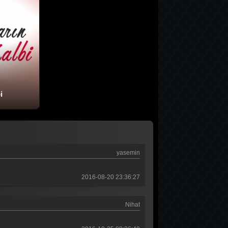
i
yasemin
2016-08-20 23:36:27
Nihat