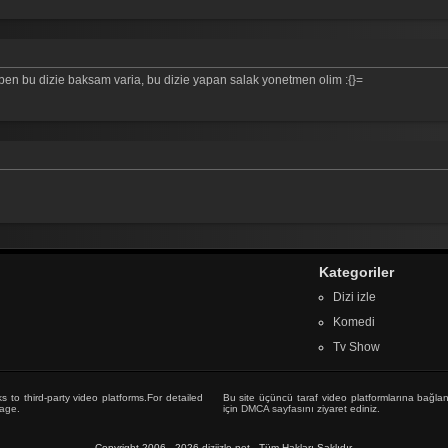
0 ben bu dizie baksam varia, bu dizie yapan salak yonetmen olim :{}=
Kategoriler
Dizi izle
Komedi
Tv Show
s to third-party video platforms.For detailed
Bu site üçüncü taraf video platformlarına bağlan
age
.
için
DMCA sayfasını
ziyaret ediniz.
Copyright 2006 - 2026 diziizle.net - Tüm Hakları Saklıdır.