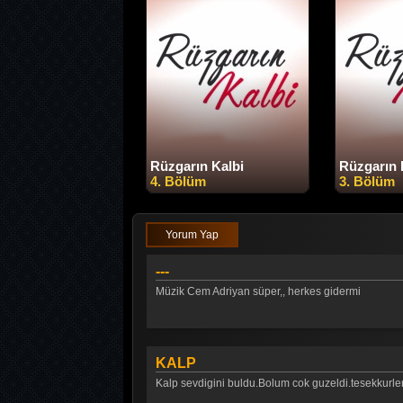
Rüzgarın Kalbi
Rüzgarın 
4. Bölüm
3. Bölüm
Yorum Yap
---
Müzik Cem Adriyan süper,, herkes gidermi
KALP
Kalp sevdigini buldu.Bolum cok guzeldi.tesekkurler