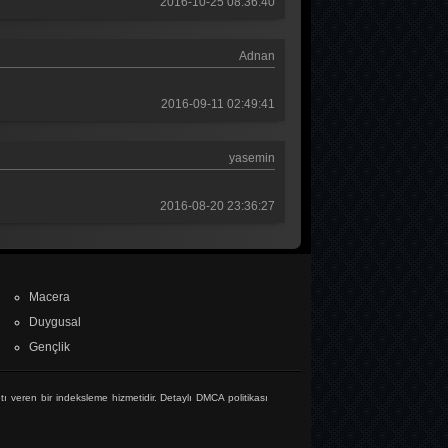
2016-10-25 08:36:40
Adnan
2016-09-11 02:49:41
yasemin
2016-08-20 23:36:27
Macera
Duygusal
Gençlik
tı veren bir indeksleme hizmetidir. Detaylı DMCA politikası