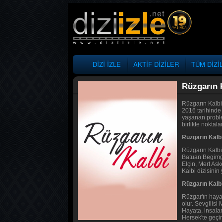
DİZİ İZLE
AKTİF DİZİLER
TÜM DİZİ
Rüzgarın 
Rüzgarın Kalbi 
2016 tarihinde
yaşanan proble
birlikte noktal
Rüzgarın Kalbi
Rüzgarın Kalbi
Batuan Begimgi
Elçin, Mert As
Kalbi dizisini
Rüzgarın Kalbi
Rüzgar'ın hayatı
olur. Sevgilisi
Hayata, insala
Hersek'te geçir