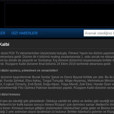
LER
DİZİ HABERLERİ
Kalbi
dizisi FOX TV ekranlarından izleyicisiyle buluştu. Filmevi Yapım ise dizinin yapımını
 ekranlara geldi. Dizinin ilk 4 bölümü reyting sıralamasında 1. oldu ancak ne olduy
m bu dizide de yaşandı ve Sonbahar, Kış dönemi dizilerinin başlamasıyla birlikte il
andı. Rüzgarın Kalbi dizisinin final bölümü 24 Ekim 2016 tarihinde ekranlara geldi.
 dizisi oyuncu, yönetmen ve senaristleri
 dizisinin başrollerinde Burak Serdar Şanal ve Deniz Baysal birlikte yer aldı. Bu 
l, Funda Şirinkal, Ebru Aykaç, Turgut Tunçalp, Müge Akyamaç, Mehmetcan Mincin
ker, Coşkun Özmeriç, Erdi Bolat, Doğu Alpan, Tolga Mendi, Zeki Eker, Hande Özen ve 
n yönetmenliği Filiz Gülmez Pakman tarafından yapıldı. Rüzgarın Kalbi dizisinin se
 dizisi konusu
 tam da istediği gibi gitmektedir. Oldukça varlıklı bir ailesi ve deliler gibi sevdiği bi
 Meltem'in bir trafik kazası sonucu ölmesi Rüzgar'ı çok derinden sarsar. Meltem'in 
ra küser. Kimseye nereye gittiğini söylemeden İstanbul'dan çekip gider ve Bosna-He
diği 2 yılın ardından dayısı tarafından izi bulunur. Birlikte İstanbul'a giderler ve Rüzg