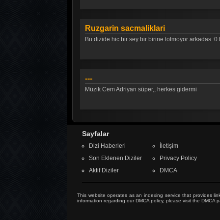
Ruzgarin sacmaliklari
Bu dizide hic bir sey bir birine totmoyor arkadas :
---
Müzik Cem Adriyan süper,, herkes gidermi
Sayfalar
Dizi Haberleri
İletişim
Son Eklenen Diziler
Privacy Policy
Aktif Diziler
DMCA
This website operates as an indexing service that provides link
information regarding our DMCA policy, please visit the
DMCA p