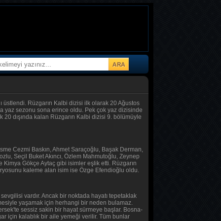
 üstlendi. Rüzgarın Kalbi dizisi ilk olarak 20 Ağustos
sa yaz sezonu sona erince oldu. Pek çok yaz dizisinde
k 20 dışında kalan Rüzgarın Kalbi dizisi 9. bölümüyle
iki isme Cezmi Baskın, Ahmet Saraçoğlu, Başak Derman,
ozlu, Seçil Buket Akıncı, Özlem Mahmutoğlu, Zeynep
Kimya Gökçe Aytaç gibi isimler eşlik etti. Rüzgarın
naryosunu kaleme alan isim ise Özge Efendioğlu oldu.
r sevgilisi vardır. Ancak bir noktada hayatı tepetaklak
ölmesiyle yaşamak için herhangi bir neden bulamaz.
rsek'te sessiz sakin bir hayat sürmeye başlar. Bosna-
ar için kalablık bir aile yemeği verilir. Tüm bunlar