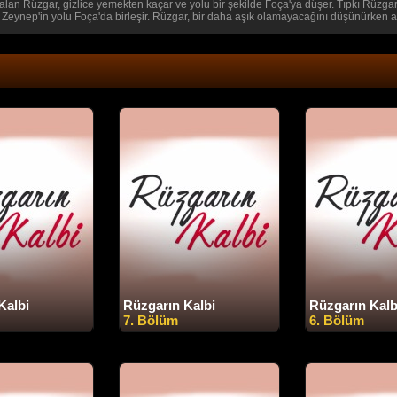
lan Rüzgar, gizlice yemekten kaçar ve yolu bir şekilde Foça'ya düşer. Tıpkı Rüzgar 
Zeynep'in yolu Foça'da birleşir. Rüzgar, bir daha aşık olamayacağını düşünürken aş
Kalbi
Rüzgarın Kalbi
Rüzgarın Kalb
7. Bölüm
6. Bölüm