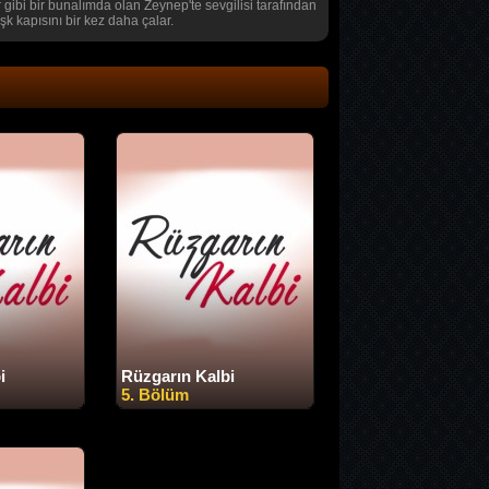
gibi bir bunalımda olan Zeynep'te sevgilisi tarafından
k kapısını bir kez daha çalar.
i
Rüzgarın Kalbi
5. Bölüm