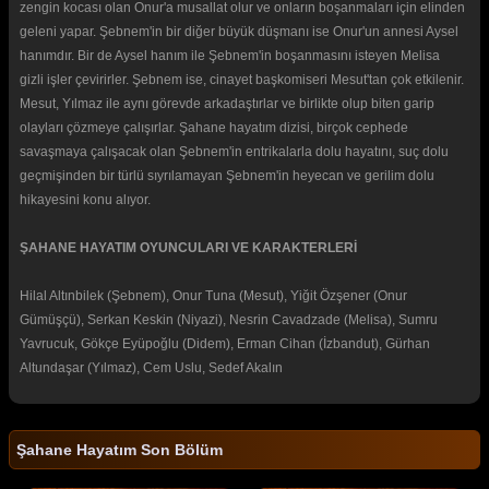
zengin kocası olan Onur'a musallat olur ve onların boşanmaları için elinden
geleni yapar. Şebnem'in bir diğer büyük düşmanı ise Onur'un annesi Aysel
hanımdır. Bir de Aysel hanım ile Şebnem'in boşanmasını isteyen Melisa
gizli işler çevirirler. Şebnem ise, cinayet başkomiseri Mesut'tan çok etkilenir.
Mesut, Yılmaz ile aynı görevde arkadaştırlar ve birlikte olup biten garip
olayları çözmeye çalışırlar. Şahane hayatım dizisi, birçok cephede
savaşmaya çalışacak olan Şebnem'in entrikalarla dolu hayatını, suç dolu
geçmişinden bir türlü sıyrılamayan Şebnem'in heyecan ve gerilim dolu
hikayesini konu alıyor.
ŞAHANE HAYATIM OYUNCULARI VE KARAKTERLERİ
Hilal Altınbilek (Şebnem), Onur Tuna (Mesut), Yiğit Özşener (Onur
Gümüşçü), Serkan Keskin (Niyazi), Nesrin Cavadzade (Melisa), Sumru
Yavrucuk, Gökçe Eyüpoğlu (Didem), Erman Cihan (İzbandut), Gürhan
Altundaşar (Yılmaz), Cem Uslu, Sedef Akalın
Şahane Hayatım Son Bölüm