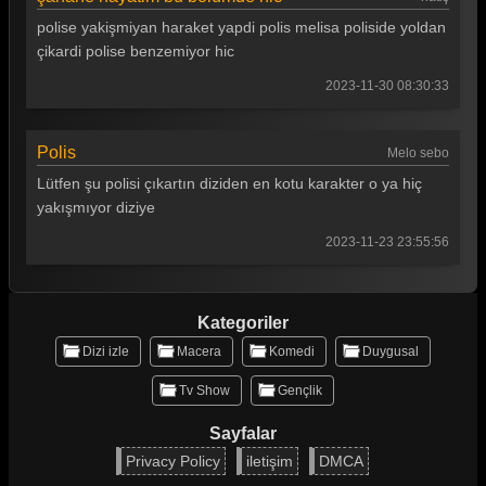
polise yakişmiyan haraket yapdi polis melisa poliside yoldan
çikardi polise benzemiyor hic
2023-11-30 08:30:33
Polis
Melo sebo
Lütfen şu polisi çıkartın diziden en kotu karakter o ya hiç
yakışmıyor diziye
2023-11-23 23:55:56
Kategoriler
Dizi izle
Macera
Komedi
Duygusal
Tv Show
Gençlik
Sayfalar
Privacy Policy
iletişim
DMCA