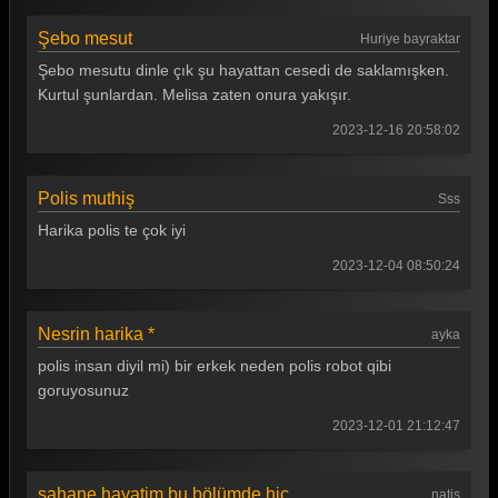
Şebo mesut
Huriye bayraktar
Şebo mesutu dinle çık şu hayattan cesedi de saklamışken.
Kurtul şunlardan. Melisa zaten onura yakışır.
2023-12-16 20:58:02
Polis muthiş
Sss
Harika polis te çok iyi
2023-12-04 08:50:24
Nesrin harika *
ayka
polis insan diyil mi) bir erkek neden polis robot qibi
goruyosunuz
2023-12-01 21:12:47
şahane hayatim bu bölümde hic
natiş