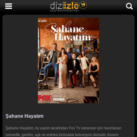
DİZİ İZLE
AKTİF DİZİLER
SON EKLENEN DİZİLER
TÜM DİZİLER
MACERA
KOMEDİ
DUYGUSAL
TARİHİ
TV SHOW
Şahane Hayatım
GENÇLİK
Şahane Hayatım, Ay yapım tarafından Fox TV ekranları için hazırlanan
DİZİ HABERLERİ
romantik, gerilim, aşk ve entrika türündeki televizyon dizisidir. Kerem