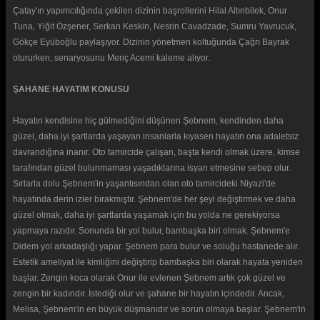
Çatay'ın yapımcılığında çekilen dizinin başrollerini Hilal Altınbilek, Onur
Tuna, Yiğit Özşener, Serkan Keskin, Nesrin Cavadzade, Sumru Yavrucuk,
Gökçe Eyüboğlu paylaşıyor. Dizinin yönetmen koltuğunda Çağrı Bayrak
otururken, senaryosunu Meriç Acemi kaleme alıyor.
ŞAHANE HAYATIM KONUSU
Hayatın kendisine hiç gülmediğini düşünen Şebnem, kendinden daha
güzel, daha iyi şartlarda yaşayan insanlarla kıyasen hayatın ona adaletsiz
davrandığına inanır. Oto tamircide çalışan, başta kendi olmak üzere, kimse
tarafından güzel bulunmaması yaşadıklarına isyan etmesine sebep olur.
Sırlarla dolu Şebnem'in yaşantısından olan oto tamircideki Niyazi'de
hayatında derin izler bırakmıştır. Şebnem'de her şeyi değiştirmek ve daha
güzel olmak, daha iyi şartlarda yaşamak için bu yolda ne gerekiyorsa
yapmaya razıdır. Sonunda bir yol bulur, bambaşka biri olmak. Şebnem'e
Didem yol arkadaşlığı yapar. Şebnem para bulur ve soluğu hastanede alır.
Estetik ameliyat ile kimliğini değiştirip bambaşka biri olarak hayata yeniden
başlar. Zengin koca olarak Onur ile evlenen Şebnem artık çok güzel ve
zengin bir kadındır. İstediği olur ve şahane bir hayatın içindedir. Ancak,
Melisa, Şebnem'in en büyük düşmanıdır ve sorun olmaya başlar. Şebnem'in