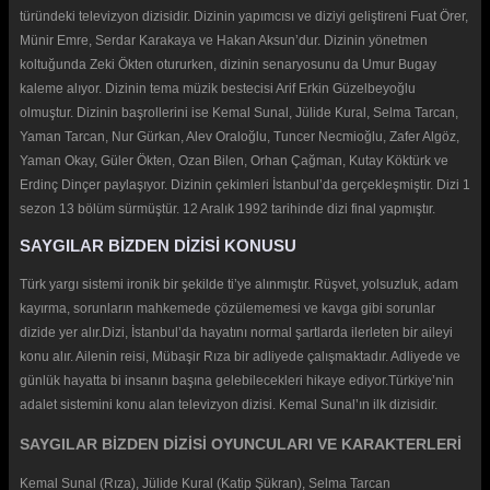
türündeki televizyon dizisidir. Dizinin yapımcısı ve diziyi geliştireni Fuat Örer,
Münir Emre, Serdar Karakaya ve Hakan Aksun’dur. Dizinin yönetmen
koltuğunda Zeki Ökten otururken, dizinin senaryosunu da Umur Bugay
kaleme alıyor. Dizinin tema müzik bestecisi Arif Erkin Güzelbeyoğlu
olmuştur. Dizinin başrollerini ise Kemal Sunal, Jülide Kural, Selma Tarcan,
Yaman Tarcan, Nur Gürkan, Alev Oraloğlu, Tuncer Necmioğlu, Zafer Algöz,
Yaman Okay, Güler Ökten, Ozan Bilen, Orhan Çağman, Kutay Köktürk ve
Erdinç Dinçer paylaşıyor. Dizinin çekimleri İstanbul’da gerçekleşmiştir. Dizi 1
sezon 13 bölüm sürmüştür. 12 Aralık 1992 tarihinde dizi final yapmıştır.
SAYGILAR BİZDEN DİZİSİ KONUSU
Türk yargı sistemi ironik bir şekilde ti’ye alınmıştır. Rüşvet, yolsuzluk, adam
kayırma, sorunların mahkemede çözülememesi ve kavga gibi sorunlar
dizide yer alır.Dizi, İstanbul’da hayatını normal şartlarda ilerleten bir aileyi
konu alır. Ailenin reisi, Mübaşir Rıza bir adliyede çalışmaktadır. Adliyede ve
günlük hayatta bi insanın başına gelebilecekleri hikaye ediyor.Türkiye’nin
adalet sistemini konu alan televizyon dizisi. Kemal Sunal’ın ilk dizisidir.
SAYGILAR BİZDEN DİZİSİ OYUNCULARI VE KARAKTERLERİ
Kemal Sunal (Rıza), Jülide Kural (Katip Şükran), Selma Tarcan