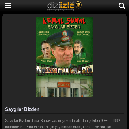
DİZİ İZLE
AKTİF DİZİLER
SON EKLENEN DİZİLER
TÜM DİZİLER
MACERA
KOMEDİ
DUYGUSAL
TARİHİ
TV SHOW
Saygılar Bizden
GENÇLİK
Saygılar Bizden dizisi, Bugay yapım şirketi tarafından çekilen 9 Eylül 1992
DİZİ HABERLERİ
tarihinde İnterStar ekranları için yayınlanan dram, komedi ve politika