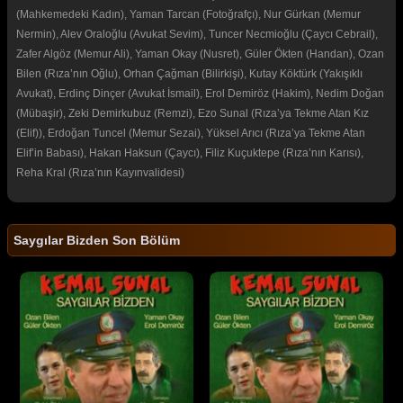
(Mahkemedeki Kadın), Yaman Tarcan (Fotoğrafçı), Nur Gürkan (Memur
Nermin), Alev Oraloğlu (Avukat Sevim), Tuncer Necmioğlu (Çaycı Cebrail),
Zafer Algöz (Memur Ali), Yaman Okay (Nusret), Güler Ökten (Handan), Ozan
Bilen (Rıza’nın Oğlu), Orhan Çağman (Bilirkişi), Kutay Köktürk (Yakışıklı
Avukat), Erdinç Dinçer (Avukat İsmail), Erol Demiröz (Hakim), Nedim Doğan
(Mübaşir), Zeki Demirkubuz (Remzi), Ezo Sunal (Rıza’ya Tekme Atan Kız
(Elif)), Erdoğan Tuncel (Memur Sezai), Yüksel Arıcı (Rıza’ya Tekme Atan
Elif’in Babası), Hakan Haksun (Çaycı), Filiz Kuçuktepe (Rıza’nın Karısı),
Reha Kral (Rıza’nın Kayınvalidesi)
Saygılar Bizden Son Bölüm