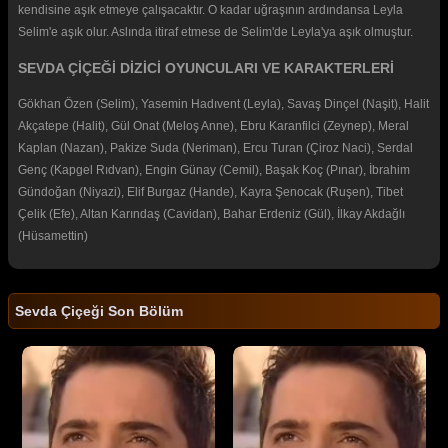
kendisine aşık etmeye çalışacaktır. O kadar uğraşının ardındansa Leyla
Selim'e aşık olur. Aslında itiraf etmese de Selim'de Leyla'ya aşık olmuştur.
SEVDA ÇİÇEĞİ DİZİCİ OYUNCULARI VE KARAKTERLERİ
Gökhan Özen (Selim), Yasemin Hadıvent (Leyla), Savaş Dinçel (Naşit), Halit
Akçatepe (Halit), Gül Onat (Meloş Anne), Ebru Karanfilci (Zeynep), Meral
Kaplan (Nazan), Pakize Suda (Neriman), Ercu Turan (Çiroz Naci), Serdal
Genç (Kapgel Rıdvan), Engin Günay (Cemil), Başak Koç (Pınar), İbrahim
Gündoğan (Niyazi), Elif Burgaz (Hande), Kayra Şenocak (Ruşen), Tibet
Çelik (Efe), Altan Karındaş (Cavidan), Bahar Erdeniz (Gül), İlkay Akdağlı
(Hüsamettin)
Sevda Çiçeği Son Bölüm