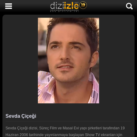
DİZİ İZLE
AKTİF DİZİLER
SON EKLENEN DİZİLER
TÜM DİZİLER
MACERA
KOMEDİ
DUYGUSAL
TARİHİ
TV SHOW
Sevda Çiçeği
GENÇLİK
Sevda Çiçeği dizisi, Süreç Film ve Masal Evi yapı şirketleri tarafından 19
DİZİ HABERLERİ
Haziran 2006 tarihinde yayınlanmaya başlayan Show TV ekranları için