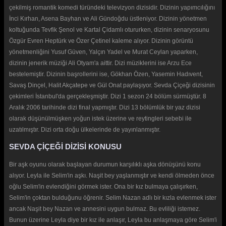
çekilmiş romantik komedi türündeki televizyon dizisidir. Dizinin yapımcılığını
İnci Kırhan, Asena Bayhan ve Ali Gündoğdu üstleniyor. Dizinin yönetmen
koltuğunda Tevfik Şenol ve Kartal Çidamlı otururken, dizinin senaryosunu
Özgür Evren Heptürk ve Özer Çetinel kaleme alıyor. Dizinin görüntü
yönetmenliğini Yusuf Güven, Yalçın Yadel ve Murat Ceylan yaparken,
dizinin jenerik müziği Ali Otyam'a aittir. Dizi müziklerini ise Arzu Ece
bestelemiştir. Dizinin başrollerini ise, Gökhan Özen, Yasemin Hadıvent,
Savaş Dinçel, Halit Akçatepe ve Gül Onat paylaşıyor. Sevda Çiçeği dizisinin
çekimleri İstanbul'da gerçekleşmiştir. Dizi 1 sezon 24 bölüm sürmüştür. 8
Aralık 2006 tarihinde dizi final yapmıştır. Dizi 13 bölümlük bir yaz dizisi
olarak düşünülmüşken yoğun istek üzerine ve reytingleri sebebi ile
uzatılmıştır. Dizi orta doğu ülkelerinde de yayınlanmıştır.
SEVDA ÇİÇEĞİ DİZİSİ KONUSU
Bir aşk oyunu olarak başlayan durumun karşılıklı aşka dönüşünü konu
alıyor. Leyla ile Selim'in aşkı. Naşit bey yaşlanmıştır ve kendi ölmeden önce
oğlu Selim'in evlendiğini görmek ister. Ona bir kız bulmaya çalışırken,
Selim'in çoktan bulduğunu öğrenir. Selim Nazan adlı bir kızla evlenmek ister
ancak Naşit bey Nazan ve annesini uygun bulmaz. Bu evliliği istemez.
Bunun üzerine Leyla diye bir kız ile anlaşır, Leyla bu anlaşmaya göre Selim'i