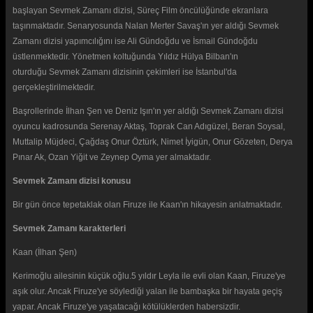
başlayan Sevmek Zamanı dizisi, Süreç Film öncülüğünde ekranlara
taşınmaktadır. Senaryosunda Nalan Merter Savaş'ın yer aldığı Sevmek
Zamanı dizisi yapımcılığını ise Ali Gündoğdu ve İsmail Gündoğdu
üstlenmektedir. Yönetmen koltuğunda Yıldız Hülya Bilban'ın
oturduğu Sevmek Zamanı dizisinin çekimleri ise İstanbul'da
gerçekleştirilmektedir.
Başrollerinde İlhan Şen ve Deniz Işın'ın yer aldığı Sevmek Zamanı dizisi
oyuncu kadrosunda Serenay Aktaş, Toprak Can Adıgüzel, Beran Soysal,
Muttalip Müjdeci, Çağdaş Onur Öztürk, Nimet İyigün, Onur Gözeten, Derya
Pınar Ak, Ozan Yiğit ve Zeynep Oyma yer almaktadır.
Sevmek Zamanı dizisi konusu
Bir gün önce tepetaklak olan Firuze ile Kaan'ın hikayesin anlatmaktadır.
Sevmek Zamanı karakterleri
Kaan (İlhan Şen)
Kerimoğlu ailesinin küçük oğlu.5 yıldır Leyla ile evli olan Kaan, Firuze'ye
aşık olur. Ancak Firuze'ye söylediği yalan ile bambaşka bir hayata geçiş
yapar. Ancak Firuze'ye yaşatacağı kötülüklerden habersizdir.