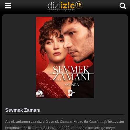
DİZİ İZLE
AKTİF DİZİLER
SON EKLENEN DİZİLER
TÜM DİZİLER
MACERA
KOMEDİ
DUYGUSAL
TARİHİ
TV SHOW
Sevmek Zamanı
GENÇLİK
Atv ekranlarının yaz dizisi Sevmek Zamanı, Firuze ile Kaan'ın aşk hikayesini
DİZİ HABERLERİ
anlatmaktadır. İlk olarak 21 Haziran 2022 tarihinde ekranlara gelmeye