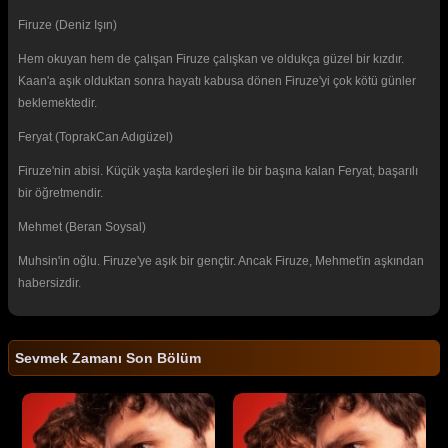
Firuze (Deniz Işın)
Hem okuyan hem de çalışan Firuze çalışkan ve oldukça güzel bir kızdır.
Kaan'a aşık olduktan sonra hayatı kabusa dönen Firuze'yi çok kötü günler
beklemektedir.
Feryat (ToprakCan Adıgüzel)
Firuze'nin abisi. Küçük yaşta kardeşleri ile bir başına kalan Feryat, başarılı
bir öğretmendir.
Mehmet (Beran Soysal)
Muhsin'in oğlu. Firuze'ye aşık bir gençtir. Ancak Firuze, Mehmet'in aşkından
habersizdir.
Sevmek Zamanı Son Bölüm