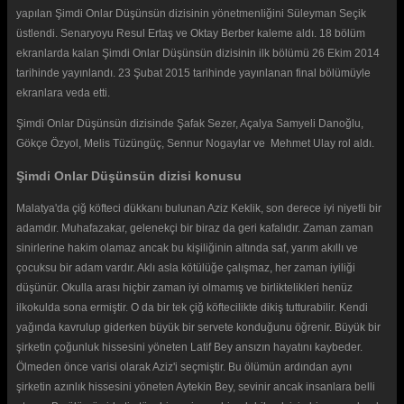
yapılan Şimdi Onlar Düşünsün dizisinin yönetmenliğini Süleyman Seçik
üstlendi. Senaryoyu Resul Ertaş ve Oktay Berber kaleme aldı. 18 bölüm
ekranlarda kalan Şimdi Onlar Düşünsün dizisinin ilk bölümü 26 Ekim 2014
tarihinde yayınlandı. 23 Şubat 2015 tarihinde yayınlanan final bölümüyle
ekranlara veda etti.
Şimdi Onlar Düşünsün dizisinde Şafak Sezer, Açalya Samyeli Danoğlu,
Gökçe Özyol, Melis Tüzüngüç, Sennur Nogaylar ve Mehmet Ulay rol aldı.
Şimdi Onlar Düşünsün dizisi konusu
Malatya'da çiğ köfteci dükkanı bulunan Aziz Keklik, son derece iyi niyetli bir
adamdır. Muhafazakar, gelenekçi bir biraz da geri kafalıdır. Zaman zaman
sinirlerine hakim olamaz ancak bu kişiliğinin altında saf, yarım akıllı ve
çocuksu bir adam vardır. Aklı asla kötülüğe çalışmaz, her zaman iyiliği
düşünür. Okulla arası hiçbir zaman iyi olmamış ve birliktelikleri henüz
ilkokulda sona ermiştir. O da bir tek çiğ köftecilikte dikiş tutturabilir. Kendi
yağında kavrulup giderken büyük bir servete konduğunu öğrenir. Büyük bir
şirketin çoğunluk hissesini yöneten Latif Bey ansızın hayatını kaybeder.
Ölmeden önce varisi olarak Aziz'i seçmiştir. Bu ölümün ardından aynı
şirketin azınlık hissesini yöneten Aytekin Bey, sevinir ancak insanlara belli