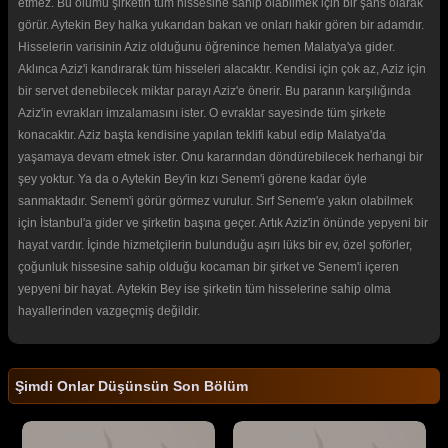
etmez. Bu ölümü şirketin tüm hissesine sahip olabilmek için bir şans olarak
görür. Aytekin Bey halka yukarıdan bakan ve onları hakir gören bir adamdır.
Hisselerin varisinin Aziz olduğunu öğrenince hemen Malatya'ya gider.
Aklınca Aziz'i kandırarak tüm hisseleri alacaktır. Kendisi için çok az, Aziz için
bir servet denebilecek miktar parayı Aziz'e önerir. Bu paranın karşılığında
Aziz'in evrakları imzalamasını ister. O evraklar sayesinde tüm şirkete
konacaktır. Aziz başta kendisine yapılan teklifi kabul edip Malatya'da
yaşamaya devam etmek ister. Onu kararından döndürebilecek herhangi bir
şey yoktur. Ya da o Aytekin Bey'in kızı Senem'i görene kadar öyle
sanmaktadır. Senem'i görür görmez vurulur. Sırf Senem'e yakın olabilmek
için İstanbul'a gider ve şirketin başına geçer. Artık Aziz'in önünde yepyeni bir
hayat vardır. İçinde hizmetçilerin bulunduğu aşırı lüks bir ev, özel şoförler,
çoğunluk hissesine sahip olduğu kocaman bir şirket ve Senem'i içeren
yepyeni bir hayat. Aytekin Bey ise şirketin tüm hisselerine sahip olma
hayallerinden vazgeçmiş değildir.
Şimdi Onlar Düşünsün Son Bölüm