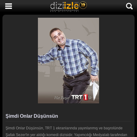
DİZİ İZLE
AKTİF DİZİLER
SON EKLENEN DİZİLER
TÜM DİZİLER
MACERA
KOMEDİ
DUYGUSAL
TARİHİ
TV SHOW
Şimdi Onlar Düşünsün
GENÇLİK
Şimdi Onlar Düşünsün, TRT 1 ekranlarında yayınlanmış ve başrolünde
DİZİ HABERLERİ
Şafak Sezer'in yer aldığı komedi dizisidir. Yapımcılığı Medyalab tarafından