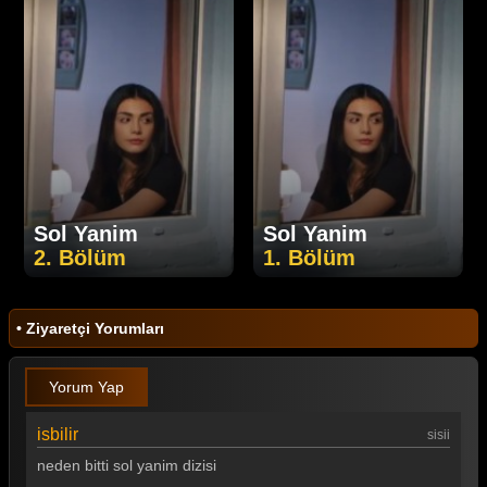
Sol Yanim
Sol Yanim
2. Bölüm
1. Bölüm
• Ziyaretçi Yorumları
Yorum Yap
isbilir
sisii
neden bitti sol yanim dizisi