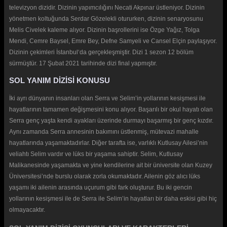
televizyon dizidir. Dizinin yapımcılığını Necati Akpınar üstleniyor. Dizinin
yönetmen koltuğunda Serdar Gözelekli otururken, dizinin senaryosunu
Melis Civelek kaleme alıyor. Dizinin başrollerini ise Özge Yağız, Tolga
Mendi, Cemre Baysel, Emre Bey, Defne Samyeli ve Cansel Elçin paylaşıyor.
Dizinin çekimleri İstanbul‘da gerçekleşmiştir. Dizi 1 sezon 12 bölüm
sürmüştür. 17 Şubat 2021 tarihinde dizi final yapmıştır.
SOL YANIM DİZİSİ KONUSU
İki ayrı dünyanın insanları olan Serra ve Selim’in yollarının kesişmesi ile
hayatlarının tamamen değişmesini konu alıyor. Başarılı bir okul hayatı olan
Serra genç yaşta kendi ayakları üzerinde durmayı başarmış bir genç kızdır.
Aynı zamanda Serra annesinin bakımını üstlenmiş, mütevazi mahalle
hayatlarında yaşamaktadırlar. Diğer tarafta ise, varlıklı Kutlusay Ailesi’nin
veliahtı Selim vardır ve lüks bir yaşama sahiptir. Selim, Kutlusay
Malikanesinde yaşamakta ve yine kendilerine ait bir üniversite olan Kuzey
Üniversitesi’nde burslu olarak zorla okumaktadır. Ailenin göz alıcı lüks
yaşamı iki ailenin arasında uçurum gibi fark oluşturur. Bu iki gencin
yollarının kesişmesi ile de Serra ile Selim’in hayatları bir daha eskisi gibi hiç
olmayacaktır.