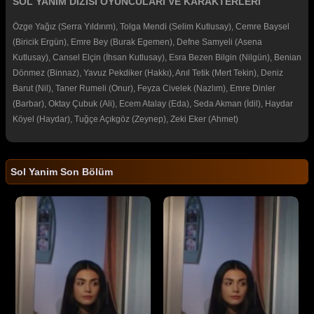
SOL YANIM DİZİSİ OYUNCULARI VE KARAKTERLERİ
Özge Yağız (Serra Yıldırım), Tolga Mendi (Selim Kutlusay), Cemre Baysel
(Biricik Ergün), Emre Bey (Burak Egemen), Defne Samyeli (Asena
Kutlusay), Cansel Elçin (İhsan Kutlusay), Esra Bezen Bilgin (Nilgün), Benian
Dönmez (Binnaz), Yavuz Pekdiker (Hakkı), Anıl Tetik (Mert Tekin), Deniz
Barut (Nil), Taner Rumeli (Onur), Feyza Civelek (Nazlım), Emre Dinler
(Barbar), Oktay Çubuk (Ali), Ecem Atalay (Eda), Seda Akman (İdil), Haydar
Köyel (Haydar), Tuğçe Açıkgöz (Zeynep), Zeki Eker (Ahmet)
Sol Yanim Son Bölüm