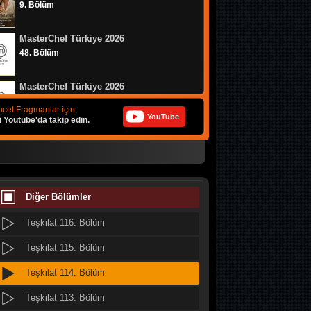
9. Bölüm
Teşkilat 124. Bölüm
MasterChef Türkiye 2026
Teşkilat 123. Bölüm
48. Bölüm
Teşkilat 122. Bölüm
MasterChef Türkiye 2026
Teşkilat 121. Bölüm
47. Bölüm
cel Fragmanlar için;
YouTube
i Youtube'da takip edin.
Teşkilat 120. Bölüm
Altı Üstü İstanbul
Teşkilat 119. Bölüm
8. Bölüm
Teşkilat 118. Bölüm
MasterChef Türkiye 2026
46. Bölüm
Diğer Bölümler
Teşkilat 117. Bölüm
Teşkilat 116. Bölüm
Daha 17
10. Bölüm
Teşkilat 115. Bölüm
Teşkilat 114. Bölüm
Her Şey Mümkün
2. Bölüm
Teşkilat 113. Bölüm