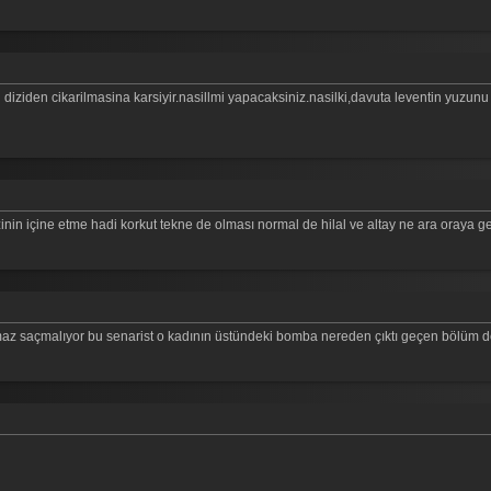
diziden cikarilmasina karsiyir.nasillmi yapacaksiniz.nasilki,davuta leventin yuzun
zinin içine etme hadi korkut tekne de olması normal de hilal ve altay ne ara oraya gel
az saçmalıyor bu senarist o kadının üstündeki bomba nereden çıktı geçen bölüm d