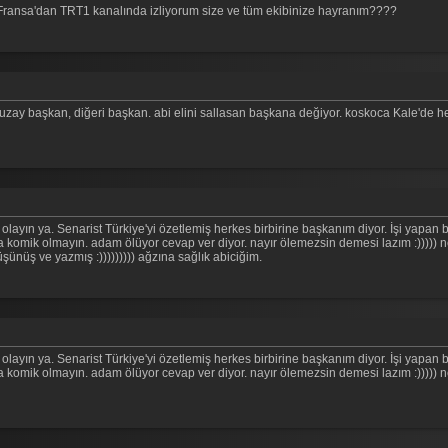
 Fransa'dan TRT1 kanalında izliyorum size ve tüm ekibinize hayranım????
an, uzay başkan, diğeri başkan. abi elini sallasan başkana değiyor. koskoca Kale'de 
olayın ya. Senarist Türkiye'yi özetlemiş herkes birbirine başkanım diyor. İşi yapan b
da komik olmayın. adam ölüyor cevap ver diyor. nayır ölemezsin demesi lazım :)))
ünüş ve yazmış :))))))))) ağzına sağlık abiciğim.
olayın ya. Senarist Türkiye'yi özetlemiş herkes birbirine başkanım diyor. İşi yapan b
da komik olmayın. adam ölüyor cevap ver diyor. nayır ölemezsin demesi lazım :)))