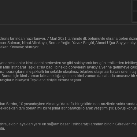
ions tarfından hazırlanıyor. 7 Mart 2021 tarihinde ilk bölümüyle ekrana gelen dizi
cer Salman, Nihat Altınkaya, Serdar Yeğin, Yavuz Bingöl, Ahmet Uğur Say yer alıyo
akan Kırvavaç oturuyor.
yor ancak onlar kimliklerini herkesten sır gibi saklayarak her gün tehlikeden tehlikeye
n Milli İstihbarat Teşkilatı'na bağlı bir ekip görevlerini layıkıyla yerine getirmeye 
istihbaratçıların meşakkatli bir şekilde ulaşılmaz bilgilere ulaşması hayati önem t
ır. Bunun için kimi zaman kılıktan kılığa girilmesi kimi zaman da sahada amasnız bi
atçıların hikayesi Teşkilat dizisiyle ekrana taşıyor.
 olan Serdar, 10 yaşındayken Almanya'da trafik bir şekilde neo-nazilerin saldırısında
kirdekten tam donanımlı bir teşkilat istihbaratçısı olarak yetiştirmiştir. Dövüş konu
a, ekibin ayakları yere en sağlam basan istihbaratçılarından biridir. Görevleri merk
ir.