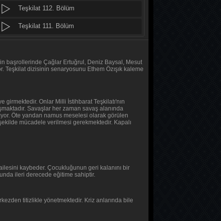
Teşkilat 112. Bölüm
Her Şey Mümkün
1. Bölüm
Teşkilat 111. Bölüm
Teşkilat 110. Bölüm
Baş Başa
2. Bölüm
Teşkilat 109. Bölüm
nin başrollerinde Çağlar Ertuğrul, Deniz Baysal, Mesut
r. Teşkilat dizisinin senaryosunu Ethem Özışık kaleme
Baş Başa
Teşkilat 108. Bölüm
1. Bölüm
Teşkilat 107. Bölüm
 girmektedir. Onlar Milli İstihbarat Teşkilatı'nın
çalışmaktadır. Savaşlar her zaman savaş alanında
MasterChef Türkiye 2026
Teşkilat 106. Bölüm
aşıyor. Öte yandan namus meselesi olarak görülen
r şekilde mücadele verilmesi gerekmektedir. Kapalı
45. Bölüm
Teşkilat 105. Bölüm
Sıfır Bir 4 Sezon
Teşkilat 104. Bölüm
9. Bölüm
 ailesini kaybeder. Çocukluğunun geri kalanını bir
Teşkilat 103. Bölüm
sunda ileri derecede eğitime sahiptir.
Asırlık Gece
Teşkilat 102. Bölüm
7. Bölüm
ezden titizlikle yönetmektedir. Kriz anlarında bile
Teşkilat 101. Bölüm
Asırlık Gece