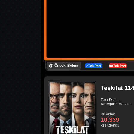
Önceki Bölüm
Teşkilat 11
Tur :
Dizi
Kategori :
Macera
Bu video
10.339
kez izlendi.