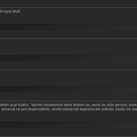
n açıq deyil.
elefon acar Kate'e, "abimin hisselerinin devir teslimi var, senin de adin geciyor, av
inacak ve yeri tespit edilmis, devlet olarak bin tepesine tek seferde, baska bir ma