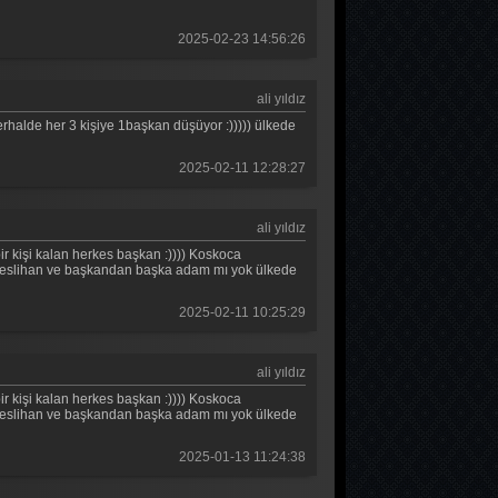
Teşkilat 50. Bölüm
2025-02-23 14:56:26
Teşkilat 49. Bölüm
Teşkilat 48. Bölüm
ali yıldız
herhalde her 3 kişiye 1başkan düşüyor :))))) ülkede
Teşkilat 47. Bölüm
2025-02-11 12:28:27
Teşkilat 46. Bölüm
Teşkilat 45. Bölüm
ali yıldız
Teşkilat 44. Bölüm
ir kişi kalan herkes başkan :)))) Koskoca
)) neslihan ve başkandan başka adam mı yok ülkede
Teşkilat 43. Bölüm
2025-02-11 10:25:29
Teşkilat 42. Bölüm
Teşkilat 41. Bölüm
ali yıldız
ir kişi kalan herkes başkan :)))) Koskoca
Teşkilat 40. Bölüm
)) neslihan ve başkandan başka adam mı yok ülkede
Teşkilat 39. Bölüm
2025-01-13 11:24:38
Teşkilat 38. Bölüm