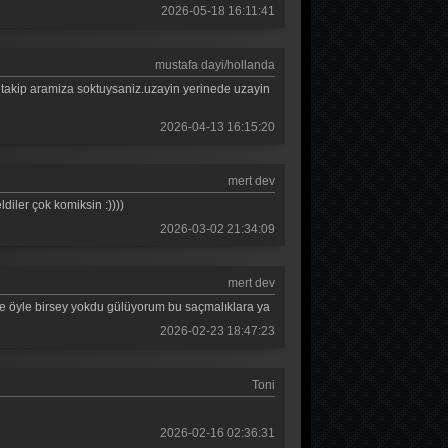
2026-05-18 16:11:41
Teşkilat 87. Bölüm
Teşkilat 86. Bölüm
mustafa dayi/hollanda
u takip aramiza soktuysaniz.uzayin yerinede uzayin
Teşkilat 85. Bölüm
2026-04-13 16:15:20
Teşkilat 84. Bölüm
Teşkilat 83. Bölüm
mert dev
Teşkilat 82. Bölüm
diler çok komiksin :))))
2026-03-02 21:34:09
Teşkilat 81. Bölüm
Teşkilat 80. Bölüm
mert dev
e öyle birsey yokdu gülüyorum bu saçmalıklara ya
Teşkilat 79. Bölüm
2026-02-23 18:47:23
Teşkilat 78. Bölüm
Teşkilat 77. Bölüm
Toni
Teşkilat 76. Bölüm
2026-02-16 02:36:31