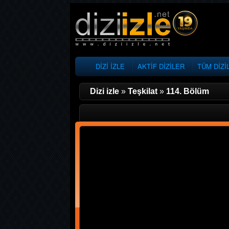
DİZİ İZLE
AKTİF DİZİLER
TÜM DİZİ
Dizi izle
»
Teşkilat
»
114. Bölüm