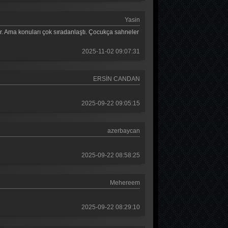
Teşkilat 75. Bölüm
Yasin
Teşkilat 74. Bölüm
ar. Ama konuları çok sıradanlaştı. Çocukça sahneler
Teşkilat 73. Bölüm
2025-11-02 09:07:31
Teşkilat 72. Bölüm
Teşkilat 71. Bölüm
ERSİN CANDAN
Teşkilat 70. Bölüm
2025-09-22 09:05:15
Teşkilat 69. Bölüm
Teşkilat 68. Bölüm
azerbaycan
Teşkilat 67. Bölüm
2025-09-22 08:58:25
Teşkilat 66. Bölüm
Mehereem
Teşkilat 65. Bölüm
Teşkilat 64. Bölüm
2025-09-22 08:29:10
Teşkilat 63. Bölüm