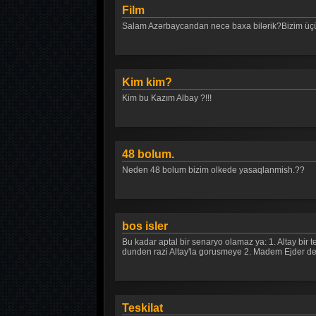
Film
Salam Azərbaycandan necə baxa bilərik?Bizim üçü
Kim kim?
Kim bu Kazım Albay ?!!!
48 bolum.
Neden 48 bolum bizim olkede yasaqlanmish.??
bos isler
Bu kadar aptal bir senaryo olamaz ya: 1. Altay bir t
dunden razi Altay'la gorusmeye 2. Madem Ejder de al
Teskilat