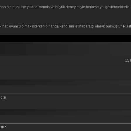
an Mete, bu işe yıllarını vermiş ve büyük deneyimiyle herkese yol göstermektedir. Ta
ınar, oyuncu olmak isterken bir anda kendisini istihabaratçı olarak bulmuştur. Plasti
15 
 dizi
sil?