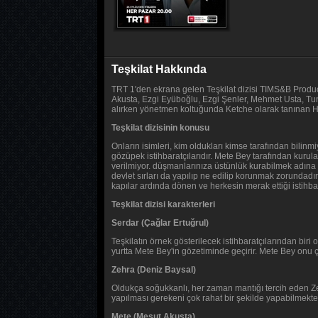
Teşkilat Hakkında
TRT 1'den ekrana gelen Teşkilat dizisi TIMS&B Product
Akusta, Ezgi Eyüboğlu, Ezgi Şenler, Mehmet Usta, Tun
alırken yönetmen koltuğunda Ketche olarak tanınan H
Teşkilat dizisinin konusu
Onların isimleri, kim oldukları kimse tarafından bilinmi
gözüpek istihbaratçılarıdır. Mete Bey tarafından kurula
verilmiyor. düşmanlarınıza üstünlük kurabilmek adına 
devlet sırları da yapılıp ne edilip korunmak zorundad
kapılar ardında dönen ve herkesin merak ettiği istihbar
Teşkilat dizisi karakterleri
Serdar (Çağlar Ertuğrul)
Teşkilatın örnek gösterilecek istihbaratçılarından biri
yurtta Mete Bey'in gözetiminde geçirir. Mete Bey onu çe
Zehra (Deniz Baysal)
Oldukça soğukkanlı, her zaman mantığı tercih eden Zehr
yapılması gerekeni çok rahat bir şekilde yapabilmekted
Mete (Mesut Akusta)