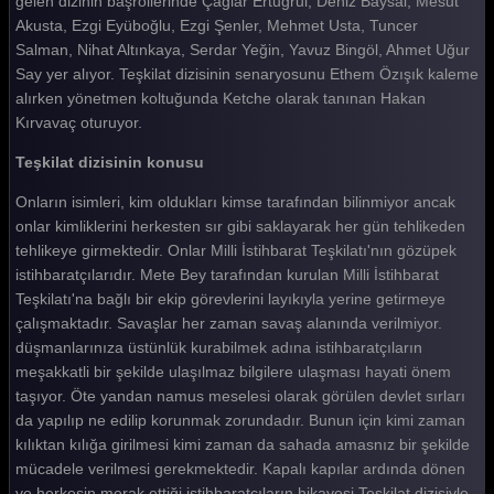
gelen dizinin başrollerinde Çağlar Ertuğrul, Deniz Baysal, Mesut
Akusta, Ezgi Eyüboğlu, Ezgi Şenler, Mehmet Usta, Tuncer
Teşkilat 144. Bölüm
Salman, Nihat Altınkaya, Serdar Yeğin, Yavuz Bingöl, Ahmet Uğur
Teşkilat 143. Bölüm
Say yer alıyor. Teşkilat dizisinin senaryosunu Ethem Özışık kaleme
alırken yönetmen koltuğunda Ketche olarak tanınan Hakan
Teşkilat 142. Bölüm
Kırvavaç oturuyor.
Teşkilat 141. Bölüm
Teşkilat dizisinin konusu
Teşkilat 140. Bölüm
Onların isimleri, kim oldukları kimse tarafından bilinmiyor ancak
onlar kimliklerini herkesten sır gibi saklayarak her gün tehlikeden
Teşkilat 139. Bölüm
tehlikeye girmektedir. Onlar Milli İstihbarat Teşkilatı'nın gözüpek
Teşkilat 138. Bölüm
istihbaratçılarıdır. Mete Bey tarafından kurulan Milli İstihbarat
Teşkilatı'na bağlı bir ekip görevlerini layıkıyla yerine getirmeye
Teşkilat 137. Bölüm
çalışmaktadır. Savaşlar her zaman savaş alanında verilmiyor.
düşmanlarınıza üstünlük kurabilmek adına istihbaratçıların
Teşkilat 136. Bölüm
meşakkatli bir şekilde ulaşılmaz bilgilere ulaşması hayati önem
Teşkilat 135. Bölüm
taşıyor. Öte yandan namus meselesi olarak görülen devlet sırları
da yapılıp ne edilip korunmak zorundadır. Bunun için kimi zaman
Teşkilat 134. Bölüm
kılıktan kılığa girilmesi kimi zaman da sahada amasnız bir şekilde
mücadele verilmesi gerekmektedir. Kapalı kapılar ardında dönen
Teşkilat 133. Bölüm
ve herkesin merak ettiği istihbaratçıların hikayesi Teşkilat dizisiyle