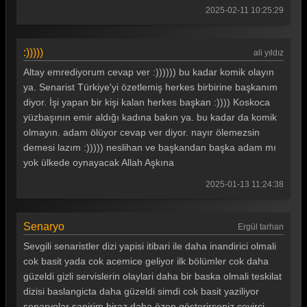
2025-02-11 10:25:29
Teşkilat 32. Bölüm
Teşkilat 31. Bölüm
:)))))
ali yıldız
Teşkilat 30. Bölüm
Altay emrediyorum cevap ver :)))))) bu kadar komik olayın
ya. Senarist Türkiye'yi özetlemiş herkes birbirine başkanım
Teşkilat 29. Bölüm
diyor. İşi yapan bir kişi kalan herkes başkan :)))) Koskoca
yüzbaşının emir aldığı kadına bakın ya. bu kadar da komik
Teşkilat 28. Bölüm
olmayın. adam ölüyor cevap ver diyor. nayır ölemezsin
Teşkilat 27. Bölüm
demesi lazım :))))) neslihan ve başkandan başka adam mı
yok ülkede oynayacak Allah Aşkına
Teşkilat 26. Bölüm
2025-01-13 11:24:38
Teşkilat 25. Bölüm
Teşkilat 24. Bölüm
Senaryo
Ergül tarhan
Teşkilat 23. Bölüm
Sevgili senaristler dizi yapisi itibari ile daha inandirici olmali
cok basit yada cok acemice geliyor ilk bölümler cok daha
Teşkilat 22. Bölüm
güzeldi gizli servislerin olaylari daha bir baska olmali teskilat
dizisi baslangicta daha güzeldi simdi cok basit yaziliyor
Teşkilat 21. Bölüm
senaryolar sanirim biraz daha özen gösterirseniz seyirci