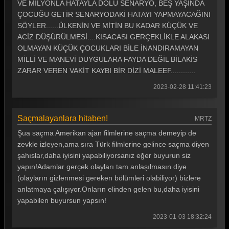
VE MİLYONLA HATAYLA DOLU SENARYO, BEŞ YAŞINDA
ÇOCUĞU GETİR SENARYODAKİ HATAYI YAPMAYACAĞINI
SÖYLER......ÜLKENİN VE MİTİN BU KADAR KÜÇÜK VE
ACİZ DÜŞÜRÜLMESİ....KISACASI GERÇEKLİKLE ALAKASI
OLMAYAN KÜÇÜK ÇOCUKLARI BİLE İNANDIRAMAYAN
MİLLİ VE MANEVİ DUYGULARA FAYDA DEĞİL BİLAKİS
ZARAR VEREN VAKİT KAYBI BİR DİZİ MALEEF............
2023-02-28 11:41:23
Saçmalayanlara hitaben!
MRTZ
Şua saçma Amerikan ajan filmlerine saçma demeyip de
zevkle izleyen,ama sıra Türk filmlerine gelince saçma diyen
şahıslar,daha iyisini yapabiliyorsanız eğer buyurun siz
yapın!Adamlar gerçek olayları tam anlaşılmasın diye
(olayların gizlenmesi gereken bölümleri olabiliyor) bizlere
anlatmaya çalışıyor.Onların elinden gelen bu,daha iyisini
yapabilen buyursun yapsın!
2023-01-03 18:32:24