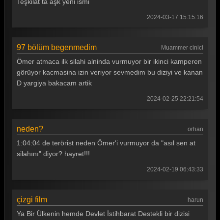
Teşkilat ta aşk yeni ismi
2024-03-17 15:15:16
97 bölüm begenmedim
Muammer cinici
Ömer atmaca ilk silahi alninda vurmuyor bir ikinci kamperen
görüyor kacmasina izin veriyor sevmedim bu diziyi ve kanan
D yargiya bakacam artik
2024-02-25 22:21:54
neden?
orhan
1:04:04 de terörist neden Ömer'i vurmuyor da "asıl sen at
silahını" diyor? hayret!!!
2024-02-19 06:43:33
çizgi film
harun
Ya Bir Ülkenin hemde Devlet İstihbarat Destekli bir dizisi