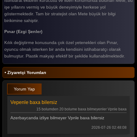
İstihbarat ekibinin kurucusu ve lideri konumunda bulunan Mete, bu
işe yıllarını vermiş ve büyük deneyimiyle herkese yol
Teşkilat 119. Bölüm
göstermektedir. Tam bir stratejist olan Mete büyük bir bilgi
birikimine sahiptir.
Teşkilat 118. Bölüm
Pınar (Ezgi Şenler)
Teşkilat 117. Bölüm
Kılık değiştirme konusunda çok özel yetenekleri olan Pınar,
Teşkilat 116. Bölüm
oyuncu olmak isterken bir anda kendisini istihabaratçı olarak
Teşkilat 115. Bölüm
bulmuştur. Plastik makyajı efektif bir şekilde kullanabilmektedir.
Teşkilat 114. Bölüm
• Ziyaretçi Yorumları
Teşkilat 113. Bölüm
Teşkilat 112. Bölüm
Yorum Yap
Teşkilat 111. Bölüm
Vepenle baxa bilersiz
Teşkilat 110. Bölüm
15 bolumden 20 bolume baxa bilmeyenler Vpnle baxa
Azerbaycanda izliye bilmeyer Vpnle baxa bilersiz
Teşkilat 109. Bölüm
2026-07-26 02:48:08
Teşkilat 108. Bölüm