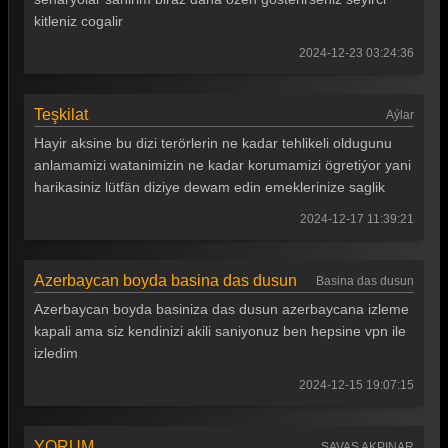
Teşkilat 20. Bölüm
kitleniz cogalir
Teşkilat 19. Bölüm
2024-12-23 03:24:36
Teşkilat 18. Bölüm
Teşkilat
Aýlar
Teşkilat 17. Bölüm
Hayir aksine bu dizi terörlerin ne kadar tehlikeli oldugunu
Teşkilat 16. Bölüm
anlamamizi watanimizin ne kadar korumamizi ögretiýor yani
harikasiniz lütfän diziye dewam edin emeklerinize saglik
Teşkilat 15. Bölüm
2024-12-17 11:39:21
Teşkilat 14. Bölüm
Teşkilat 13. Bölüm
Azerbaycan boyda basina das dusun
Basina das dusun
Teşkilat 12. Bölüm
Azerbaycan boyda basiniza das dusun azerbaycana izleme
kapali ama siz kendinizi akili saniyonuz ben hepsine vpn ile
Teşkilat 11. Bölüm
izledim
Teşkilat 10. Bölüm
2024-12-15 19:07:15
Teşkilat 9. Bölüm
Teşkilat 8. Bölüm
YORUM
SAVAŞ AKPINAR