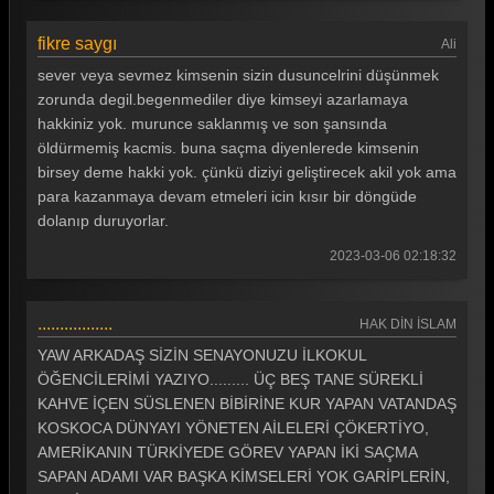
fikre saygı
Ali
sever veya sevmez kimsenin sizin dusuncelrini düşünmek
zorunda degil.begenmediler diye kimseyi azarlamaya
hakkiniz yok. murunce saklanmış ve son şansında
öldürmemiş kacmis. buna saçma diyenlerede kimsenin
birsey deme hakki yok. çünkü diziyi geliştirecek akil yok ama
para kazanmaya devam etmeleri icin kısır bir döngüde
dolanıp duruyorlar.
2023-03-06 02:18:32
.................
HAK DİN İSLAM
YAW ARKADAŞ SİZİN SENAYONUZU İLKOKUL
ÖĞENCİLERİMİ YAZIYO......... ÜÇ BEŞ TANE SÜREKLİ
KAHVE İÇEN SÜSLENEN BİBİRİNE KUR YAPAN VATANDAŞ
KOSKOCA DÜNYAYI YÖNETEN AİLELERİ ÇÖKERTİYO,
AMERİKANIN TÜRKİYEDE GÖREV YAPAN İKİ SAÇMA
SAPAN ADAMI VAR BAŞKA KİMSELERİ YOK GARİPLERİN,