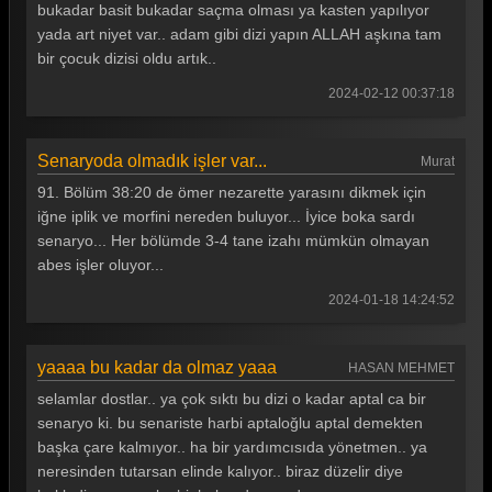
bukadar basit bukadar saçma olması ya kasten yapılıyor
yada art niyet var.. adam gibi dizi yapın ALLAH aşkına tam
bir çocuk dizisi oldu artık..
2024-02-12 00:37:18
Senaryoda olmadık işler var...
Murat
91. Bölüm 38:20 de ömer nezarette yarasını dikmek için
iğne iplik ve morfini nereden buluyor... İyice boka sardı
senaryo... Her bölümde 3-4 tane izahı mümkün olmayan
abes işler oluyor...
2024-01-18 14:24:52
yaaaa bu kadar da olmaz yaaa
HASAN MEHMET
selamlar dostlar.. ya çok sıktı bu dizi o kadar aptal ca bir
senaryo ki. bu senariste harbi aptaloğlu aptal demekten
başka çare kalmıyor.. ha bir yardımcısıda yönetmen.. ya
neresinden tutarsan elinde kalıyor.. biraz düzelir diye