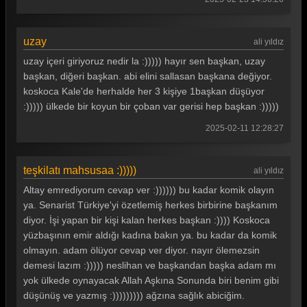
Teşkilat 45. Bölüm
Teşkilat 44. Bölüm
uzay
ali yıldız
Teşkilat 43. Bölüm
uzay içeri giriyoruz nedir la :))))) hayır sen başkan, uzay
başkan, diğeri başkan. abi elini sallasan başkana değiyor.
Teşkilat 42. Bölüm
koskoca Kale'de herhalde her 3 kişiye 1başkan düşüyor
Teşkilat 41. Bölüm
:))))) ülkede bir koyun bir çoban var gerisi hep başkan :)))))
2025-02-11 12:28:27
Teşkilat 40. Bölüm
Teşkilat 39. Bölüm
teşkilatı mahsusaa :)))))
ali yıldız
Teşkilat 38. Bölüm
Altay emrediyorum cevap ver :)))))) bu kadar komik olayın
Teşkilat 37. Bölüm
ya. Senarist Türkiye'yi özetlemiş herkes birbirine başkanım
diyor. İşi yapan bir kişi kalan herkes başkan :)))) Koskoca
Teşkilat 36. Bölüm
yüzbaşının emir aldığı kadına bakın ya. bu kadar da komik
olmayın. adam ölüyor cevap ver diyor. nayır ölemezsin
Teşkilat 35. Bölüm
demesi lazım :))))) neslihan ve başkandan başka adam mı
Teşkilat 34. Bölüm
yok ülkede oynayacak Allah Aşkına Sonunda biri benim gibi
düşünüş ve yazmış :))))))))) ağzına sağlık abiciğim.
Teşkilat 33. Bölüm