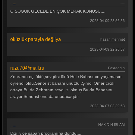
.....
.....
O SOĞUK GECEDE EN ÇOK MERAK KONUSU....
2023-04-09 23:56:36
öküzlük parayla değilya
hasan mehmet
2023-04-09 22:26:57
ruzu70@mail.ru
Fexreddin
Zehranın eşi öldü,sevgilisi öldü.Hele Babasının yaşamasını
öyrendi öldü.Senorist bananı unutdu .Şimdi Ömer çixdı
ortaya.Bu da Zehranın sevgilisi olmuş.Bu da Babasını
arayor.Senorist onu da unudacaqdır.
2023-04-07 03:39:53
.....
HAK DİN İSLAM
Dizi iyice sabah programına döndü....