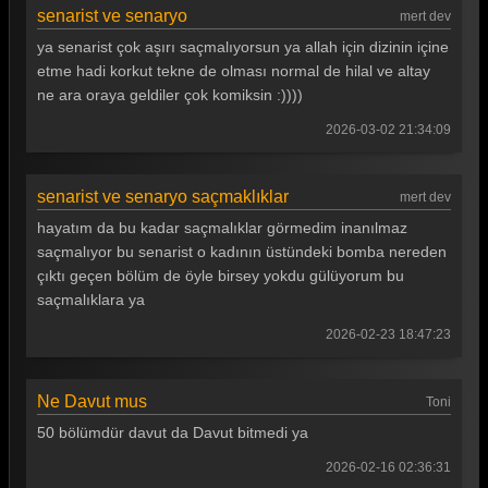
Teşkilat 95. Bölüm
senarist ve senaryo
mert dev
Teşkilat 94. Bölüm
ya senarist çok aşırı saçmalıyorsun ya allah için dizinin içine
etme hadi korkut tekne de olması normal de hilal ve altay
Teşkilat 93. Bölüm
ne ara oraya geldiler çok komiksin :))))
Teşkilat 92. Bölüm
2026-03-02 21:34:09
Teşkilat 91. Bölüm
senarist ve senaryo saçmaklıklar
Teşkilat 90. Bölüm
mert dev
hayatım da bu kadar saçmalıklar görmedim inanılmaz
Teşkilat 89. Bölüm
saçmalıyor bu senarist o kadının üstündeki bomba nereden
çıktı geçen bölüm de öyle birsey yokdu gülüyorum bu
Teşkilat 88. Bölüm
saçmalıklara ya
Teşkilat 87. Bölüm
2026-02-23 18:47:23
Teşkilat 86. Bölüm
Teşkilat 85. Bölüm
Ne Davut mus
Toni
50 bölümdür davut da Davut bitmedi ya
Teşkilat 84. Bölüm
2026-02-16 02:36:31
Teşkilat 83. Bölüm