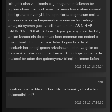
icin şehit olan ve ulkemin cogunlugunun müslüman bır
toplum olması beni çok ama cok sevındırıyor atam osmanlı
beni grurlandırıyor iyi ki bu topraklarda dogmusum teskılat
dizisini severek ve begenerek izliyorum ve bilgi ediniyorum
amaç türkıyemın gucu ve silahları tanıtma AB NIN VE
BATININ NE DOLAPLAR cevırdıgını gösterıyor serdar kılıç
arslan karaterinin de cıkması benı memnun ettı nedeni o
role mılıyetci bırını gelmesi daha dogruydu o da oldu
tesekurlr her emegi gecen arkadaslara zehra ya gelın ce
bazı acıklamaları dogru degil en az 3 cocuk gezip tozma ile
malasef bır adım ılerı gıdemıyoruz bilinçlenelimmm lütfen
2023-04-17 18:05:14
u
Deniz
Siyah inci de ne ihtisamli biri cikti cok komik ya baska birini
bulamadiniz mi?
2023-04-17 17:15:39