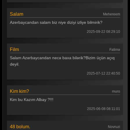
Teşkilat 70. Bölüm
Teşkilat 69. Bölüm
Salam
Mehereem
Azerbaycandan salam biz niye diziyi izliye bilmirik?
Teşkilat 68. Bölüm
2025-09-22 08:29:10
Teşkilat 67. Bölüm
Teşkilat 66. Bölüm
Film
Fatimə
Teşkilat 65. Bölüm
Salam Azərbaycandan necə baxa bilərik?Bizim üçün açıq
deyil.
Teşkilat 64. Bölüm
2025-07-12 22:40:50
Teşkilat 63. Bölüm
Teşkilat 62. Bölüm
Kim kim?
muro
Teşkilat 61. Bölüm
Kim bu Kazım Albay ?!!!
Teşkilat 60. Bölüm
2025-06-08 08:11:01
Teşkilat 59. Bölüm
48 bolum.
Teşkilat 58. Bölüm
Novruzi