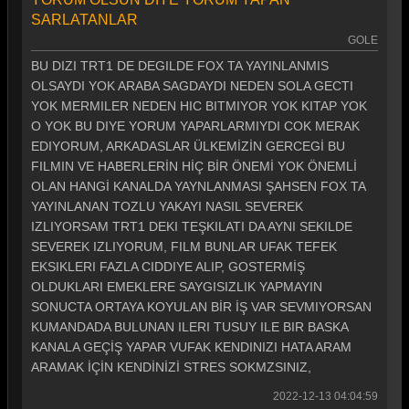
SARLATANLAR
GOLE
BU DIZI TRT1 DE DEGILDE FOX TA YAYINLANMIS
OLSAYDI YOK ARABA SAGDAYDI NEDEN SOLA GECTI
YOK MERMILER NEDEN HIC BITMIYOR YOK KITAP YOK
O YOK BU DIYE YORUM YAPARLARMIYDI COK MERAK
EDIYORUM, ARKADASLAR ÜLKEMİZİN GERCEGİ BU
FILMIN VE HABERLERİN HİÇ BİR ÖNEMİ YOK ÖNEMLİ
OLAN HANGİ KANALDA YAYNLANMASI ŞAHSEN FOX TA
YAYINLANAN TOZLU YAKAYI NASIL SEVEREK
IZLIYORSAM TRT1 DEKI TEŞKILATI DA AYNI SEKILDE
SEVEREK IZLIYORUM, FILM BUNLAR UFAK TEFEK
EKSIKLERI FAZLA CIDDIYE ALIP, GOSTERMİŞ
OLDUKLARI EMEKLERE SAYGISIZLIK YAPMAYIN
SONUCTA ORTAYA KOYULAN BİR İŞ VAR SEVMIYORSAN
KUMANDADA BULUNAN ILERI TUSUY ILE BIR BASKA
KANALA GEÇİŞ YAPAR VUFAK KENDINIZI HATA ARAM
ARAMAK İÇİN KENDİNİZİ STRES SOKMZSINIZ,
2022-12-13 04:04:59