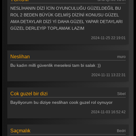
NESLİHANIN DİZİ İCİN OYUNCULUĞU GÜZELDEĞİL BU
Teşkilat 7. Bölüm
ROL 2 BEDEN BÜYÜK GELMİŞ DİZİNİ KONUSU GÜZEL
Teşkilat 6. Bölüm
AMA DETAYLAR DİZİ Yİ DAHA GÜZEL YAPAR DETAYLARI
GÜZEL DERLEYİP TOPLAMAK LAZIM
Teşkilat 5. Bölüm
2024-11-25 22:19:01
Teşkilat 4. Bölüm
Teşkilat 3. Bölüm
Neslihan
muro
Teşkilat 2. Bölüm
Bu kadın milli güvenlik meselesi tam bi salak :))
2024-11-11 13:22:31
Teşkilat 1. Bölüm
Tüm Bölümleri Göster
Cok guzel bir dizi
Sibel
Bayiliyorum bu diziye neslihan cook guzel rol oynuyor
2024-11-03 16:52:42
Saçmalık
Bedri