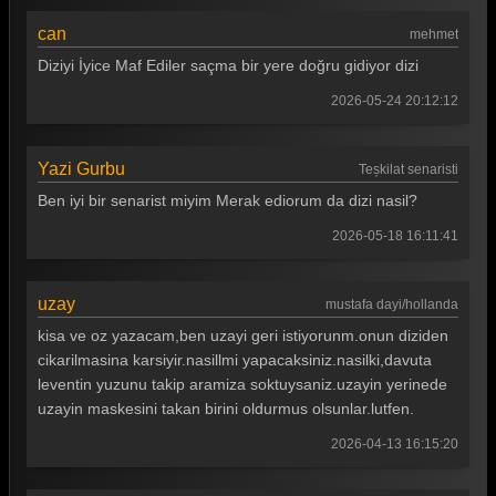
Teşkilat 107. Bölüm
can
mehmet
Teşkilat 106. Bölüm
Diziyi İyice Maf Ediler saçma bir yere doğru gidiyor dizi
Teşkilat 105. Bölüm
2026-05-24 20:12:12
Teşkilat 104. Bölüm
Yazi Gurbu
Teșkilat senaristi
Teşkilat 103. Bölüm
Ben iyi bir senarist miyim Merak ediorum da dizi nasil?
Teşkilat 102. Bölüm
2026-05-18 16:11:41
Teşkilat 101. Bölüm
Teşkilat 100. Bölüm
uzay
mustafa dayi/hollanda
kisa ve oz yazacam,ben uzayi geri istiyorunm.onun diziden
Teşkilat 99. Bölüm
cikarilmasina karsiyir.nasillmi yapacaksiniz.nasilki,davuta
Teşkilat 98. Bölüm
leventin yuzunu takip aramiza soktuysaniz.uzayin yerinede
uzayin maskesini takan birini oldurmus olsunlar.lutfen.
Teşkilat 97. Bölüm
2026-04-13 16:15:20
Teşkilat 96. Bölüm