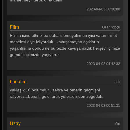
mahfetmeyin,artık gına geldi
2023-04-03 10:38:00
Film
Ozan topçu
Filmin içine ettiniz be daha izlemeyelim en iyisi vatan millet
meselesi diye izliyorduk...kavuşamayan aşıkların
yaşantısına döndü ne bu bizde kavuşamadık herşeyi içimize
gömdük içimizde yaşıyoruz
2023-04-03 04:42:32
bunalım
aslı
yaklaşık 10 bölümdür ,,zehra ve ömerin geçmişni
izliyoruz...bunaltı geldi artık yeter,,diziden soğuduk..
2023-04-03 00:51:31
Uzay
Miri