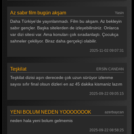
Teşkilat 82. Bölüm
Az sabır film bugün akşam
Yasin
Teşkilat 81. Bölüm
Daha Türkiye'de yayınlanmadı. Film bu akşam. Az bekleyin
sabır gençler. Başka sitelerden de izleyebilirsiniz. Onlarca
Teşkilat 80. Bölüm
var dizi sitesi var. Ama konuları çok sıradanlaştı. Çocukça
Teşkilat 79. Bölüm
sahneler çekiliyor. Biraz daha gerçekçi olabilir.
Teşkilat 78. Bölüm
2025-11-02 09:07:31
Teşkilat 77. Bölüm
Teşkilat
ERSİN CANDAN
Teşkilat 76. Bölüm
Teşkilat dizisi aşırı derecede çok uzun sürüyor izlenme
Teşkilat 75. Bölüm
sayısı sıfır final olsun dizleri en az 45 dakika kismaniz lazım
Teşkilat 74. Bölüm
2025-09-22 09:05:15
Teşkilat 73. Bölüm
YENI BOLUM NEDEN YOOOOOOOK
azerbaycan
Teşkilat 72. Bölüm
neden hala yeni bolum gelmemis
Teşkilat 71. Bölüm
2025-09-22 08:58:25