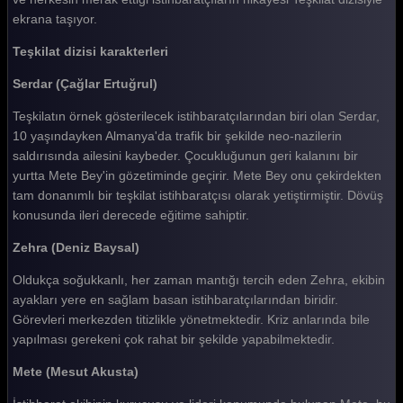
Teşkilat 132. Bölüm
ekrana taşıyor.
Teşkilat 131. Bölüm
Teşkilat dizisi karakterleri
Teşkilat 130. Bölüm
Serdar (Çağlar Ertuğrul)
Teşkilat 129. Bölüm
Teşkilatın örnek gösterilecek istihbaratçılarından biri olan Serdar,
10 yaşındayken Almanya'da trafik bir şekilde neo-nazilerin
Teşkilat 128. Bölüm
saldırısında ailesini kaybeder. Çocukluğunun geri kalanını bir
Teşkilat 127. Bölüm
yurtta Mete Bey'in gözetiminde geçirir. Mete Bey onu çekirdekten
tam donanımlı bir teşkilat istihbaratçısı olarak yetiştirmiştir. Dövüş
Teşkilat 126. Bölüm
konusunda ileri derecede eğitime sahiptir.
Teşkilat 125. Bölüm
Zehra (Deniz Baysal)
Teşkilat 124. Bölüm
Oldukça soğukkanlı, her zaman mantığı tercih eden Zehra, ekibin
ayakları yere en sağlam basan istihbaratçılarından biridir.
Teşkilat 123. Bölüm
Görevleri merkezden titizlikle yönetmektedir. Kriz anlarında bile
Teşkilat 122. Bölüm
yapılması gerekeni çok rahat bir şekilde yapabilmektedir.
Teşkilat 121. Bölüm
Mete (Mesut Akusta)
Teşkilat 120. Bölüm