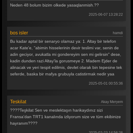
Neden 48 bolum bizim olkede yasaqlanmish.??
Teşkilat 57. Bölüm
2025-06-07 13:28:22
Teşkilat 56. Bölüm
Teşkilat 55. Bölüm
bos isler
hamdi
Teşkilat 54. Bölüm
Bu kadar aptal bir senaryo olamaz ya: 1. Altay bir telefon
acar Kate'e, "abimin hisselerinin devir teslimi var, senin de
Teşkilat 53. Bölüm
adin geciyor, avukatla mi gondereyim sen mi gelirsin" dese,
kadin dunden razi Altay'la gorusmeye 2. Madem Ejder de
Teşkilat 52. Bölüm
alinacak ve yeri tespit edilmis, devlet olarak bin tepesine tek
Teşkilat 51. Bölüm
seferde, baska bir mafya grubuyla catistirmak nedir yaa
Teşkilat 50. Bölüm
2025-05-01 00:55:36
Teşkilat 49. Bölüm
Teskilat
Akay Meryem
Teşkilat 48. Bölüm
????Teşkilat Sen ve meslektaşın harikaydınız sizi
Teşkilat 47. Bölüm
Fransa'dan TRT1 kanalında izliyorum size ve tüm ekibinize
hayranım????
Teşkilat 46. Bölüm
2025-02-23 14:56:26