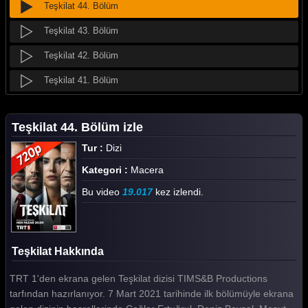
Teşkilat 44. Bölüm
Teşkilat 43. Bölüm
Teşkilat 42. Bölüm
Teşkilat 41. Bölüm
Teşkilat 40. Bölüm
Teşkilat 44. Bölüm izle
Teşkilat 39. Bölüm
Tur :
Dizi
Teşkilat 38. Bölüm
Kategori :
Macera
Teşkilat 37. Bölüm
Bu video
19.017
kez izlendi.
Teşkilat 36. Bölüm
Teşkilat 35. Bölüm
Teşkilat Hakkında
Teşkilat 34. Bölüm
TRT 1'den ekrana gelen Teşkilat dizisi TIMS&B Productions
Teşkilat 33. Bölüm
tarfından hazırlanıyor. 7 Mart 2021 tarihinde ilk bölümüyle ekrana
Teşkilat 32. Bölüm