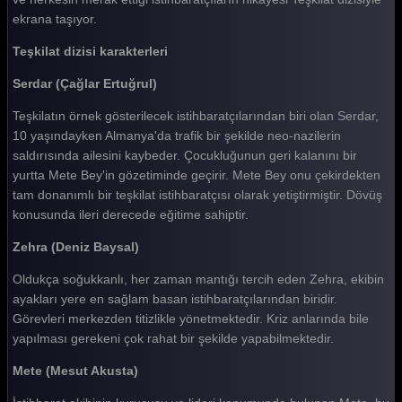
Teşkilat 19. Bölüm
ekrana taşıyor.
Teşkilat 18. Bölüm
Teşkilat dizisi karakterleri
Teşkilat 17. Bölüm
Serdar (Çağlar Ertuğrul)
Teşkilat 16. Bölüm
Teşkilatın örnek gösterilecek istihbaratçılarından biri olan Serdar,
10 yaşındayken Almanya'da trafik bir şekilde neo-nazilerin
Teşkilat 15. Bölüm
saldırısında ailesini kaybeder. Çocukluğunun geri kalanını bir
Teşkilat 14. Bölüm
yurtta Mete Bey'in gözetiminde geçirir. Mete Bey onu çekirdekten
tam donanımlı bir teşkilat istihbaratçısı olarak yetiştirmiştir. Dövüş
Teşkilat 13. Bölüm
konusunda ileri derecede eğitime sahiptir.
Teşkilat 12. Bölüm
Zehra (Deniz Baysal)
Teşkilat 11. Bölüm
Oldukça soğukkanlı, her zaman mantığı tercih eden Zehra, ekibin
ayakları yere en sağlam basan istihbaratçılarından biridir.
Teşkilat 10. Bölüm
Görevleri merkezden titizlikle yönetmektedir. Kriz anlarında bile
Teşkilat 9. Bölüm
yapılması gerekeni çok rahat bir şekilde yapabilmektedir.
Teşkilat 8. Bölüm
Mete (Mesut Akusta)
Teşkilat 7. Bölüm