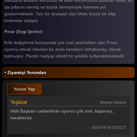
İstihbarat ekibinin kurucusu ve lideri konumunda bulunan Mete, bu
işe yıllarını vermiş ve büyük deneyimiyle herkese yol
Teşkilat 6. Bölüm
göstermektedir. Tam bir stratejist olan Mete büyük bir bilgi
birikimine sahiptir.
Teşkilat 5. Bölüm
Pınar (Ezgi Şenler)
Teşkilat 4. Bölüm
Kılık değiştirme konusunda çok özel yetenekleri olan Pınar,
Teşkilat 3. Bölüm
oyuncu olmak isterken bir anda kendisini istihabaratçı olarak
Teşkilat 2. Bölüm
bulmuştur. Plastik makyajı efektif bir şekilde kullanabilmektedir.
Teşkilat 1. Bölüm
• Ziyaretçi Yorumları
Tüm Bölümleri Göster
Yorum Yap
Teşkilat
Seymur Huseyn
Halit Başkanı canlandıran oyuncu çok süni, başarısız,
haraktersiz
2022-04-30 20:55:27