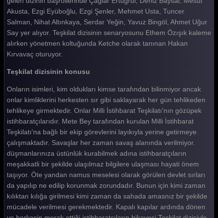
gelen dizinin başrollerinde Çağlar Ertuğrul, Deniz Baysal, Mesut
Akusta, Ezgi Eyüboğlu, Ezgi Şenler, Mehmet Usta, Tuncer
Teşkilat 31. Bölüm
Salman, Nihat Altınkaya, Serdar Yeğin, Yavuz Bingöl, Ahmet Uğur
Teşkilat 30. Bölüm
Say yer alıyor. Teşkilat dizisinin senaryosunu Ethem Özışık kaleme
alırken yönetmen koltuğunda Ketche olarak tanınan Hakan
Teşkilat 29. Bölüm
Kırvavaç oturuyor.
Teşkilat 28. Bölüm
Teşkilat dizisinin konusu
Teşkilat 27. Bölüm
Onların isimleri, kim oldukları kimse tarafından bilinmiyor ancak
onlar kimliklerini herkesten sır gibi saklayarak her gün tehlikeden
Teşkilat 26. Bölüm
tehlikeye girmektedir. Onlar Milli İstihbarat Teşkilatı'nın gözüpek
Teşkilat 25. Bölüm
istihbaratçılarıdır. Mete Bey tarafından kurulan Milli İstihbarat
Teşkilatı'na bağlı bir ekip görevlerini layıkıyla yerine getirmeye
Teşkilat 24. Bölüm
çalışmaktadır. Savaşlar her zaman savaş alanında verilmiyor.
düşmanlarınıza üstünlük kurabilmek adına istihbaratçıların
Teşkilat 23. Bölüm
meşakkatli bir şekilde ulaşılmaz bilgilere ulaşması hayati önem
Teşkilat 22. Bölüm
taşıyor. Öte yandan namus meselesi olarak görülen devlet sırları
da yapılıp ne edilip korunmak zorundadır. Bunun için kimi zaman
Teşkilat 21. Bölüm
kılıktan kılığa girilmesi kimi zaman da sahada amasnız bir şekilde
mücadele verilmesi gerekmektedir. Kapalı kapılar ardında dönen
Teşkilat 20. Bölüm
ve herkesin merak ettiği istihbaratçıların hikayesi Teşkilat dizisiyle