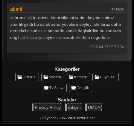
abarti
ali kaya
zehranin iki terøristle karsi silahini yerine koymasi biraz
abartili geldi bu salak senaryoculara søyleyinde biraz daha
gercekci olsunlar. o sahnede kanali degistirdim bu kadarda
degil artik size iyi seyirler. severek izlerken sogudum
2022-04-25 00:53:34
Kategoriler
Dizi izle
Macera
Komedi
Duygusal
Tv Show
Gençlik
Sayfalar
Privacy Policy
iletişim
DMCA
Copyright 2006 - 2026 diziizle.net