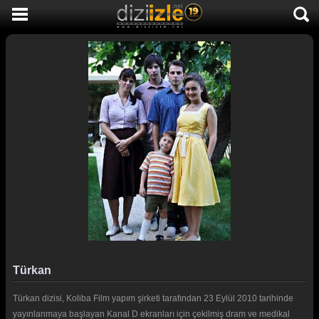
DİZİ İZLE
AKTİF DİZİLER
SON EKLENEN DİZİLER
TÜM DİZİLER
MACERA
KOMEDİ
DUYGUSAL
TARİHİ
TV SHOW
Türkan
GENÇLİK
Türkan dizisi, Koliba Film yapım şirketi tarafından 23 Eylül 2010 tarihinde
DİZİ HABERLERİ
yayınlanmaya başlayan Kanal D ekranları için çekilmiş dram ve medikal