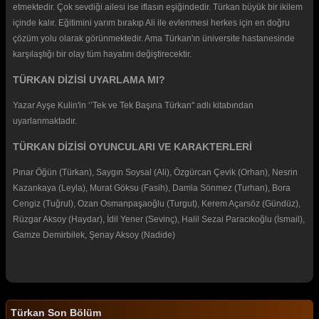
etmektedir. Çok sevdiği ailesi ise iflasın eşiğindedir. Türkan büyük bir ikilem
içinde kalır. Eğitimini yarım bırakıp Ali ile evlenmesi herkes için en doğru
çözüm yolu olarak görünmektedir. Ama Türkan'ın üniversite hastanesinde
karşılaştığı bir olay tüm hayatını değiştirecektir.
TÜRKAN DİZİSİ UYARLAMA MI?
Yazar Ayşe Kulin'in ‘’Tek ve Tek Başına Türkan'' adlı kitabından
uyarlanmaktadır.
TÜRKAN DİZİSİ OYUNCULARI VE KARAKTERLERİ
Pınar Öğün (Türkan), Saygın Soysal (Ali), Özgürcan Çevik (Orhan), Nesrin
Kazankaya (Leyla), Murat Göksu (Fasih), Damla Sönmez (Turhan), Bora
Cengiz (Tuğrul), Ozan Osmanpaşaoğlu (Turgut), Kerem Açarsöz (Gündüz),
Rüzgar Aksoy (Haydar), İdil Yener (Sevinç), Halil Sezai Paracıkoğlu (İsmail),
Gamze Demirbilek, Şenay Aksoy (Nadide)
Türkan Son Bölüm