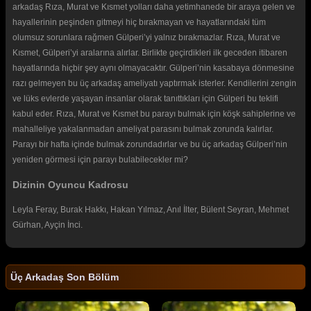
arkadaş Rıza, Murat ve Kısmet yolları daha yetimhanede bir araya gelen ve
hayallerinin peşinden gitmeyi hiç bırakmayan ve hayatlarındaki tüm
olumsuz sorunlara rağmen Gülperi’yi yalnız bırakmazlar. Rıza, Murat ve
Kısmet, Gülperi’yi aralarına alırlar. Birlikte geçirdikleri ilk geceden itibaren
hayatlarında hiçbir şey aynı olmayacaktır. Gülperi’nin kasabaya dönmesine
razı gelmeyen bu üç arkadaş ameliyatı yaptırmak isterler. Kendilerini zengin
ve lüks evlerde yaşayan insanlar olarak tanıttıkları için Gülperi bu teklifi
kabul eder. Rıza, Murat ve Kısmet bu parayı bulmak için köşk sahiplerine ve
mahalleliye yakalanmadan ameliyat parasını bulmak zorunda kalırlar.
Parayı bir hafta içinde bulmak zorundadırlar ve bu üç arkadaş Gülperi’nin
yeniden görmesi için parayı bulabilecekler mi?
Dizinin Oyuncu Kadrosu
Leyla Feray, Burak Hakkı, Hakan Yılmaz, Anıl İlter, Bülent Seyran, Mehmet
Gürhan, Ayçin İnci.
Üç Arkadaş Son Bölüm