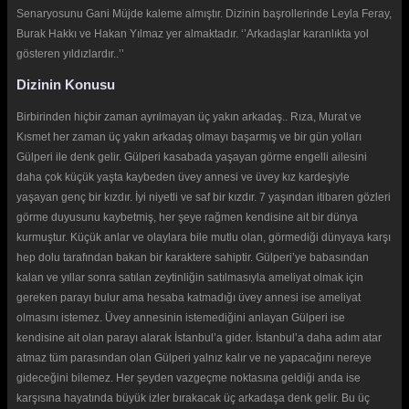
Senaryosunu Gani Müjde kaleme almıştır. Dizinin başrollerinde Leyla Feray,
Burak Hakkı ve Hakan Yılmaz yer almaktadır. ‘’Arkadaşlar karanlıkta yol
gösteren yıldızlardır..’’
Dizinin Konusu
Birbirinden hiçbir zaman ayrılmayan üç yakın arkadaş.. Rıza, Murat ve
Kısmet her zaman üç yakın arkadaş olmayı başarmış ve bir gün yolları
Gülperi ile denk gelir. Gülperi kasabada yaşayan görme engelli ailesini
daha çok küçük yaşta kaybeden üvey annesi ve üvey kız kardeşiyle
yaşayan genç bir kızdır. İyi niyetli ve saf bir kızdır. 7 yaşından itibaren gözleri
görme duyusunu kaybetmiş, her şeye rağmen kendisine ait bir dünya
kurmuştur. Küçük anlar ve olaylara bile mutlu olan, görmediği dünyaya karşı
hep dolu tarafından bakan bir karaktere sahiptir. Gülperi’ye babasından
kalan ve yıllar sonra satılan zeytinliğin satılmasıyla ameliyat olmak için
gereken parayı bulur ama hesaba katmadığı üvey annesi ise ameliyat
olmasını istemez. Üvey annesinin istemediğini anlayan Gülperi ise
kendisine ait olan parayı alarak İstanbul’a gider. İstanbul’a daha adım atar
atmaz tüm parasından olan Gülperi yalnız kalır ve ne yapacağını nereye
gideceğini bilemez. Her şeyden vazgeçme noktasına geldiği anda ise
karşısına hayatında büyük izler bırakacak üç arkadaşa denk gelir. Bu üç