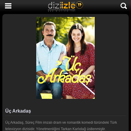
DİZİ İZLE
AKTİF DİZİLER
SON EKLENEN DİZİLER
TÜM DİZİLER
MACERA
KOMEDİ
DUYGUSAL
TARİHİ
TV SHOW
Üç Arkadaş
GENÇLİK
Üç Arkadaş, Süreç Film imzalı dram ve romantik komedi türündeki Türk
DİZİ HABERLERİ
televizyon dizisidir. Yönetmenliğini Tarkan Karlıdağ üstlenmiştir.