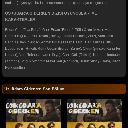
mutluluğu yaşayıp, bu tatlı maceranın tadını çıkarmaya çalışacaktır.
ÜSKÜDAR'A GİDERKEN DİZİSİ OYUNCULARI VE
KARAKTERLERİ
Erkan Can (Ziya Baba), Öner Erkan (Erdem), Tülin Özen (Ayşe), Murat
Cemcir (Oğuz), Erdal Tosun (Yavuz), Funda Postacı (Anne), Sadi Celil
Cengiz (Hakkı Selçuk), Ahmet Kural (Kasap Hasip), Deniz Arna (Filiz),
Duygu Yetiş (Hayal), Reha Özcan (Berber Bürge), Olgun Şimşek (Kung-Fu
Hocası), Nora Tokhosepyan (Hülya), Cahit Gök (Taksici), Korhan Herduran
(Korhan), Selçuk Aydemir, Murat Sarı (Nagileci), Berrin Arısoy (Hala), Diren
Polatoğulları
Üsküdara Giderken Son Bölüm