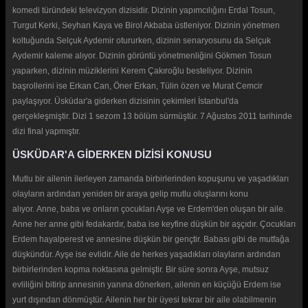
komedi türündeki televizyon dizisidir. Dizinin yapımcılığını Erdal Tosun,
Turgut Kerki, Seyhan Kaya ve Birol Akbaba üstleniyor. Dizinin yönetmen
koltuğunda Selçuk Aydemir otururken, dizinin senaryosunu da Selçuk
Aydemir kaleme alıyor. Dizinin görüntü yönetmenliğini Gökmen Tosun
yaparken, dizinin müziklerini Kerem Çakıroğlu besteliyor. Dizinin
başrollerini ise Erkan Can, Öner Erkan, Tülin özen ve Murat Cemcir
paylaşıyor. Üsküdar'a giderken dizisinin çekimleri İstanbul'da
gerçekleşmiştir. Dizi 1 sezom 13 bölüm sürmüştür. 7 Ağustos 2011 tarihinde
dizi final yapmıştır.
ÜSKÜDAR'A GİDERKEN DİZİSİ KONUSU
Mutlu bir ailenin ilerleyen zamanda birbirlerinden kopuşunu ve yaşadıkları
olayların ardından yeniden bir araya gelip mutlu oluşlarını konu
alıyor. Anne, baba ve onların çocukları Ayşe ve Erdem'den oluşan bir aile.
Anne her anne gibi fedakardır, baba ise keyfine düşkün bir aşçıdır. Çocukları
Erdem hayalperest ve annesine düşkün bir gençtir. Babası gibi de mutfağa
düşkündür. Ayşe ise evlidir. Aile de herkes yaşadıkları olayların ardından
birbirlerinden kopma noktasına gelmiştir. Bir süre sonra Ayşe, mutsuz
evliliğini bitirip annesinin yanına dönerken, ailenin en küçüğü Erdem ise
yurt dışından dönmüştür. Ailenin her bir üyesi tekrar bir aile olabilmenin