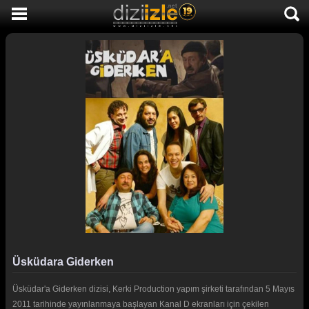
DİZİ İZLE
AKTİF DİZİLER
SON EKLENEN DİZİLER
TÜM DİZİLER
MACERA
KOMEDİ
DUYGUSAL
TARİHİ
TV SHOW
Üsküdara Giderken
GENÇLİK
Üsküdar'a Giderken dizisi, Kerki Production yapım şirketi tarafından 5 Mayıs
DİZİ HABERLERİ
2011 tarihinde yayınlanmaya başlayan Kanal D ekranları için çekilen