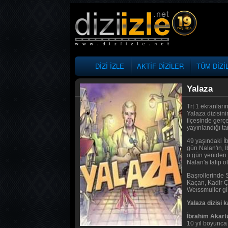
DİZİ İZLE
AKTİF DİZİLER
TÜM DİZİ
Yalaza
Trt 1 ekranları
Yalaza dizisin
ilçesinde gerçe
yayınlandığı tar
49 yaşındaki İb
gün Nalan'ın, İ
o gün yeniden d
Nalan'a talip o
Başrollerinde 
Kaçan, Kadir Ç
Weıssmuller gib
Yalaza dizisi k
İbrahim Akart
10 yıl boyunca 