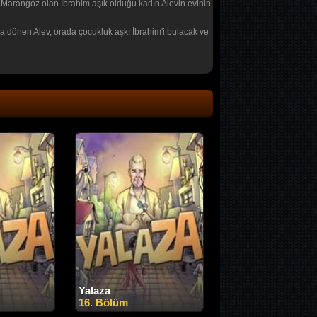
r. Marangoz olan İbrahim aşık olduğu kadın Alevin evinin
ı'ya dönen Alev, orada çocukluk aşkı İbrahim'i bulacak ve
Yalaza
16. Bölüm