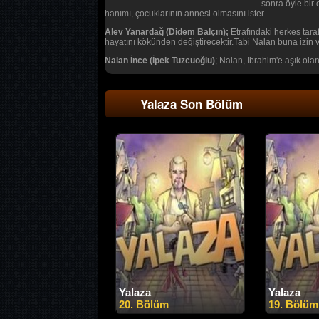
sonra öyle bir 
hanımı, çocuklarının annesi olmasını ister.
Alev Yanardağ (Didem Balçın);
Etrafındaki herkes tara
hayatını kökünden değiştirecektir.Tabi Nalan buna izin v
Nalan İnce (İpek Tuzcuoğlu)
; Nalan, İbrahim'e aşık ola
Yalaza Son Bölüm
Yalaza
Yalaza
20. Bölüm
19. Bölüm