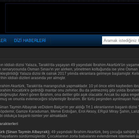
LER
DİZİ HABERLERİ
nın iddialı dizisi Yalaza, Taraklı'da yaşayan 49 yaşındaki İbrahim Akartürk'ün yaşamını
in senaryosunda Osman Sınav'ın yer alırken, yönetmen koltuğunda ise yine Osman S
kleştirildiği Yalaza dizisi ilk oalrak 2017 yılında ekranlara gelmeye başlamıştır. K
ihin iddialı dizileri arasında yer almıştır.
rahim Akartürk, Taraklı'da marangozluk yapmaktadır. 10 yıl önce elini kaybeden ibra
brahim Kocatürk'e getirdiği mantar onu zehirler. Bu da yetmezmiş gibi yolda İbrahim
oğmuştur. Alev'i gören İbrahim, ona deliler gibi aşık olacaktır. Ancak bu aşka engel
lmuş ve onunla evleneceğini söylemiştir İbrahim. Bir türlü peşinden ayrılmayan Nalan,
Sinan Taymin Albayrak veDidem Balçın'ın yer aldığı Trt 1 ekranlarının başarılı diz
öpdemir, Gamze Karaduman, Merve Erdoğan, Erol Aksoy, ERgül Miray Şahin, Laliz
i oldukça başarılı isimler yer almaktadır.
arakterleri
ürk (Sinan Taymin Albayrak);
49 yaşındaki İbrahim Akartürk, beş çocuğa sahiptir. E
hayatlarını sürdürmüşlerdir. Çocuklarının zorla babalarını evlendirmek istemeleri ü