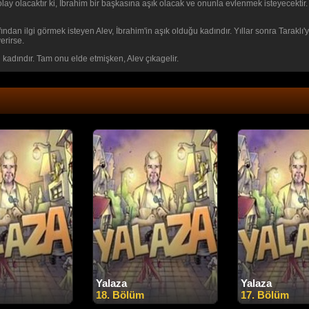
olay olacaktır ki, İbrahim bir başkasına aşık olacak ve onunla evlenmek isteyecekti
fından ilgi görmek isteyen Alev, İbrahim'in aşık olduğu kadındır. Yıllar sonra Tarakl
erirse.
n kadındır. Tam onu elde etmişken, Alev çıkagelir.
Yalaza
Yalaza
18. Bölüm
17. Bölüm