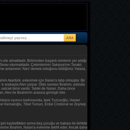
 ele almaktadır. Birbirinden başarılı isimlerin yer aldığı
ınav oturmaktadır. Çekimlerinin Sakarya'nın Taraklı
elime anlamının 'Alev' demek olduğunu bildiğimiz Yalaza,
him Akartürk, evlenmek için Nalan'a talip olmuştur. Bir
 'e arabayla Alev çarpar. Öldü sanılan İbrahim, aslında
 oalcak birisi vardır. Tabiki de Nalan..Daha önce
 Alev ile İbrahim'in arasına girmiştir bile.
isi Yalaza oyuncu kadrosunda, İpek Tuzcuoğlu, Hasan
er Kemaloğlu, Tibet Tursun, Erdal Cindoruk ve Zeynep
şini kaybettikten sonra beş çocuğu ve babası ile birlikte
zerine İbrahim, Nalan'a evlenme teklifi eder. Ancak daha