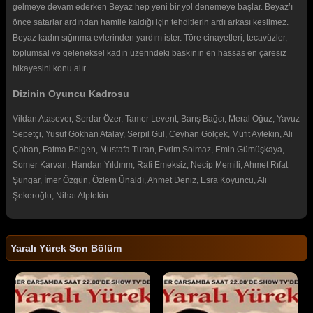
gelmeye devam ederken Beyaz hep yeni bir yol denemeye başlar. Beyaz’ı
önce satarlar ardından hamile kaldığı için tehditlerin ardı arkası kesilmez.
Beyaz kadın sığınma evlerinden yardım ister. Töre cinayetleri, tecavüzler,
toplumsal ve geleneksel kadın üzerindeki baskının en hassas en çaresiz
hikayesini konu alır.
Dizinin Oyuncu Kadrosu
Vildan Atasever, Serdar Özer, Tamer Levent, Barış Bağcı, Meral Oğuz, Yavuz
Sepetçi, Yusuf Gökhan Atalay, Serpil Gül, Ceyhan Gölçek, Müfit Aytekin, Ali
Çoban, Fatma Belgen, Mustafa Turan, Evrim Solmaz, Emin Gümüşkaya,
Somer Karvan, Handan Yıldırım, Rafi Emeksiz, Necip Memili, Ahmet Rıfat
Şungar, İmer Özgün, Özlem Ünaldı, Ahmet Deniz, Esra Koyuncu, Ali
Şekeroğlu, Nihat Alptekin.
Yaralı Yürek Son Bölüm