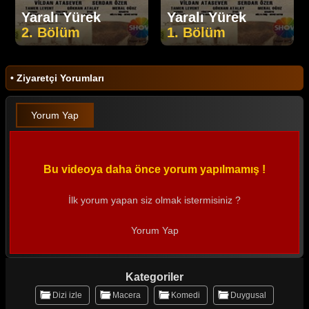
Yaralı Yürek
Yaralı Yürek
2. Bölüm
1. Bölüm
• Ziyaretçi Yorumları
Yorum Yap
Bu videoya daha önce yorum yapılmamış !
İlk yorum yapan siz olmak istermisiniz ?
Yorum Yap
Kategoriler
Dizi izle
Macera
Komedi
Duygusal