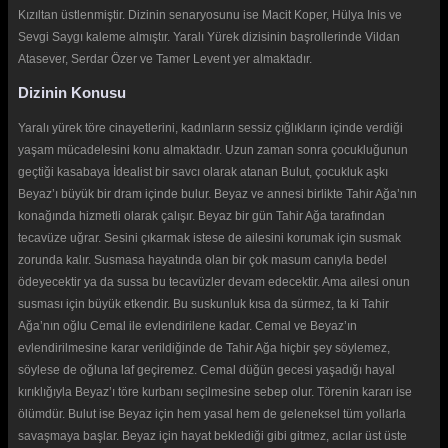
Kızıltan üstlenmiştir. Dizinin senaryosunu ise Macit Koper, Hülya Inis ve
Sevgi Saygı kaleme almıştır. Yaralı Yürek dizisinin başrollerinde Vildan
Atasever, Serdar Özer ve Tamer Levent yer almaktadır.
Dizinin Konusu
Yaralı yürek töre cinayetlerini, kadınların sessiz çığlıkların içinde verdiği
yaşam mücadelesini konu almaktadır. Uzun zaman sonra çocukluğunun
geçtiği kasabaya İdealist bir savcı olarak atanan Bulut, çocukluk aşkı
Beyaz’ı büyük bir dram içinde bulur. Beyaz ve annesi birlikte Tahir Ağa’nın
konağında hizmetli olarak çalışır. Beyaz bir gün Tahir Ağa tarafından
tecavüze uğrar. Sesini çıkarmak istese de ailesini korumak için susmak
zorunda kalır. Susmasa hayatında olan bir çok masum canıyla bedel
ödeyecektir ya da sussa bu tecavüzler devam edecektir. Ama ailesi onun
susması için büyük etkendir. Bu suskunluk kısa da sürmez, ta ki Tahir
Ağa’nın oğlu Cemal ile evlendirilene kadar. Cemal ve Beyaz’ın
evlendirilmesine karar verildiğinde de Tahir Ağa hiçbir şey söylemez,
söylese de oğluna laf geçiremez. Cemal düğün gecesi yaşadığı hayal
kırıklığıyla Beyaz’ı töre kurbanı seçilmesine sebep olur. Törenin kararı ise
ölümdür. Bulut ise Beyaz için hem yasal hem de geleneksel tüm yollarla
savaşmaya başlar. Beyaz için hayat beklediği gibi gitmez, acılar üst üste