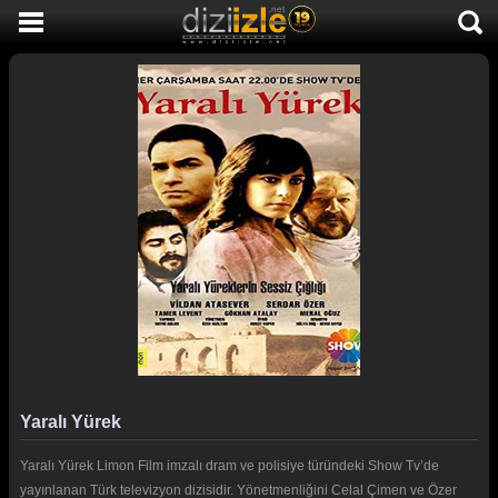
DİZİ İZLE
AKTİF DİZİLER
SON EKLENEN DİZİLER
TÜM DİZİLER
MACERA
KOMEDİ
DUYGUSAL
TARİHİ
TV SHOW
Yaralı Yürek
GENÇLİK
Yaralı Yürek Limon Film imzalı dram ve polisiye türündeki Show Tv’de
DİZİ HABERLERİ
yayınlanan Türk televizyon dizisidir. Yönetmenliğini Celal Çimen ve Özer