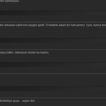
emin namuslusu
akin arkadasi sahit eve baygin geldi. O haldeki adam bir halt yemez. Uyur. Ayrica b
dyo,lütfen..istemyom dizide bu kadını,
estekliyo guya .. super dizi