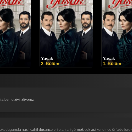
Yasak
Yasak
2. Bölüm
1. Bölüm
 ben diziyi izliyoruz
i okudugumda nasil cahil dusunceleri olanlari görmek cok aci kendince örf adetlere 