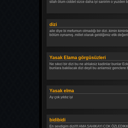
silah ölum ciddet sizce daha iyi sanirim o yuzden b
dizi
aile diye bi mefumun olmadığı bir dizi..kimin kimin
bölüm oynamış..millet olarak geldiğimiz etik değerl
Yasak Elama görgüsüzleri
Ne sıkıci bir dizi bu ne ahlaksiz kadinlar bunlar E
bunlara bakilacak dizi deyil bu anlamsiz genclere b
Yasak elma
Ay çok yıldız iyi
bidibidi
En sevdigim dizi!!!! AMA SAHIKAYI COK ÖZLEDIKKK