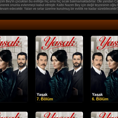
zım Bey'in çocukları bu evliliğe hiç ama hiç sıcak bakmamaktadırlar. Öte yandan Calibe
rek onunla evlenmeyi kabul etmiştir. Kalbi Nazım Bey için değil teyzesinin oğlu Nej
vam edecektir. Yalan ve sırlar üzerine kurulmuş bir evlilik ne kadar sürebilecektir
Yasak
Yasak
7. Bölüm
6. Bölüm