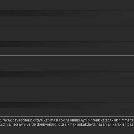
racak özyagcilarin diziye katilmasi cok iyi olmus ayri bir renk katacak ilk flimmerte
dinla hep ayni yerde dönüyorlardi dizi cikmak sokakdaydi,hasan all karakteri baska