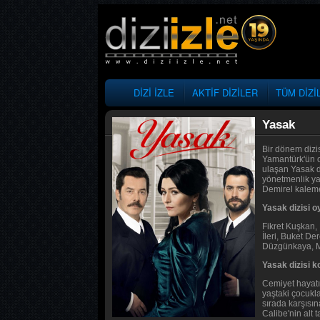
DİZİ İZLE
AKTİF DİZİLER
TÜM DİZİ
Yasak
Bir dönem dizis
Yamantürk'ün o
ulaşan Yasak di
yönetmenlik y
Demirel kaleme
Yasak dizisi o
Fikret Kuşkan,
İleri, Buket D
Düzgünkaya, Mu
Yasak dizisi 
Cemiyet hayatı
yaştaki çocukla
sırada karşısın
Calibe'nin alt 