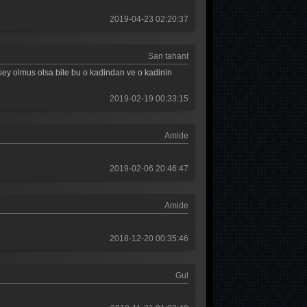
2019-04-23 02:20:37
San tahant
osey olmus olsa bile bu o kadindan ve o kadinin
2019-02-19 00:33:15
Amide
2019-02-06 20:46:47
Amide
2018-12-20 00:35:46
Gul