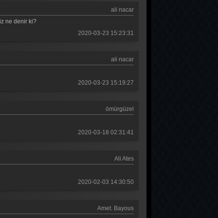
ali nacar
iz ne denir ki?
2020-03-23 15:23:31
ali nacar
2020-03-23 15:19:27
ömürgüzel
2020-03-18 02:31:41
Ali Ates
2020-02-03 14:30:50
Amet. Bayous