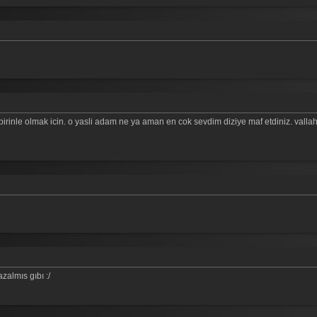
birinle olmak icin. o yasli adam ne ya aman en cok sevdim diziye maf etdiniz. vallah 
zalmıs gıbı :/