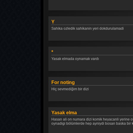
Y
Sahika ozledik sahikanin yeri dokdurulamadi
*
Yasak elmada oynamak vardı
For noting
Hiç sevmediğim bir dizi
Yasak elma
Hasan ali on numara dizi komik heyacanli yerine otu
oynadigi bölümlerde hep ayniydi bosan baska bir ka