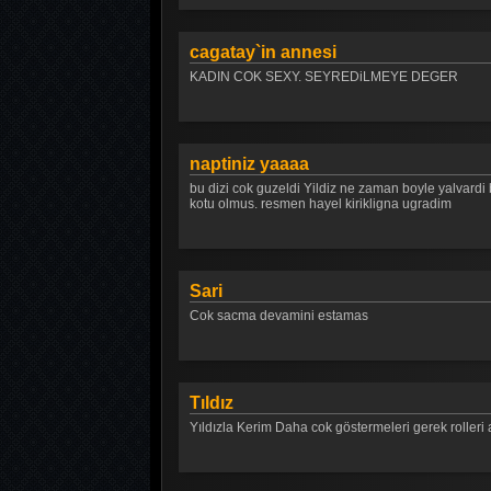
cagatay`in annesi
KADIN COK SEXY. SEYREDiLMEYE DEGER
naptiniz yaaaa
bu dizi cok guzeldi Yildiz ne zaman boyle yalvardi 
kotu olmus. resmen hayel kirikligna ugradim
Sari
Cok sacma devamini estamas
Tıldız
Yıldızla Kerim Daha cok göstermeleri gerek rolleri a