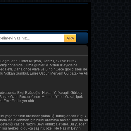
 Başrollerini Fikret Kuşkan, Deniz Çakır ve Burak
landığı dönemde Cuma günleri ATV'den izleyicisine
eda etti. Daha önce Aliye ve Binbir Gece gibi dizileri de
nu Volkan Sümbül, Emre Özdür, Meryem Gülbatak ve Ali
 kadrosunda Ezgi Eyüpoğlu, Hakan Yufkacıgil, Gürbey
n, Başak Özel, Recep Yener, Mehmet Yücel Özkal, İpek
Emir Fındık yer aldı.
nı yaşamasının ardından yalnızlığı tatmış ancak küçük
tığında ise evlenmek için birini aramaya başlar. Tam da bu
n getirdiği cazibe Nazım Bey'i oldukça etkiler. Bu yüzden
iği herkesi oldukça şaşırtır, özellikle Nazım Bey'in