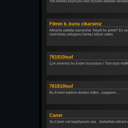
Yok Herkes boynuzlu olen bunami dakildin senal
Filmin b..kunu cikarsiniz
Alihanla yatakta iyaniyorlar. Neydi bu şimdi? En y
nasil bisey oldugunu herkez biliyor zaten.
761810isuf
Çok sevimsiz bu Ender bozuntusu ! Tüm diziy maffe
761810isuf
Bu Enderi kaldırın diziden lütfen...saygılarrr.....
Caner
Su Caner cok bayiliyorum yaa .. toplantida alihani d