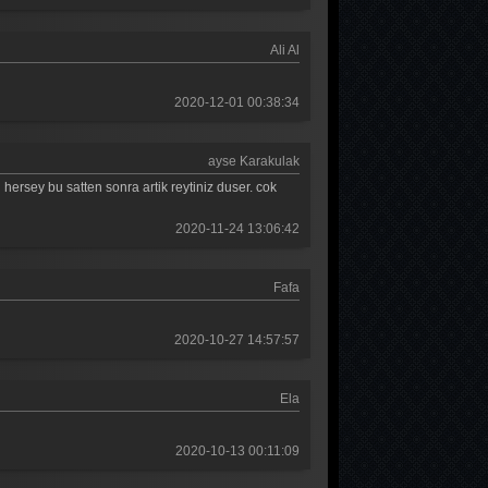
Ali Al
2020-12-01 00:38:34
ayse Karakulak
hersey bu satten sonra artik reytiniz duser. cok
2020-11-24 13:06:42
Fafa
2020-10-27 14:57:57
Ela
2020-10-13 00:11:09