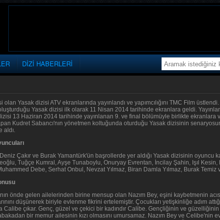
LER
DİZİ HABERLERİ
i olan Yasak dizisi ATV ekranlarında yayınlandı ve yapımcılığını TMC Film üstlendi.
luşturduğu Yasak dizisi ilk olarak 11 Nisan 2014 tarihinde ekranlara geldi. Yayın
zisi 13 Haziran 2014 tarihinde yayınlanan 9. ve final bölümüyle birlikte ekranlara v
apan Kudret Sabancı'nın yönetmen koltuğunda oturduğu Yasak dizisinin senaryosu
 aldı.
yuncuları
 Deniz Çakır ve Burak Yamantürk'ün başrollerde yer aldığı Yasak dizisinin oyuncu
ereoğlu, Tuğçe Kumral, Ayşe Tunaboylu, Onuryay Evrentan, İncilay Şahin, Işıl Kesi
hammed Debe, Serhat Onbul, Nevzat Yılmaz, Biran Damla Yılmaz, Burak Temiz ve 
konusu
nın önde gelen ailelerinden birine mensup olan Nazım Bey, eşini kaybetmenin acısı
rınını düşünerek biriyle evlenme fikrini ertelemiştir. Çocukları yetişkinliğe adım at
a Calibe çıkar. Genç, güzel ve çekici bir kadındır Calibe. Gençliğinin ve güzelliğini
tabakadan bir memur ailesinin kızı olmasını umursamaz. Nazım Bey ve Celibe'nin evlil