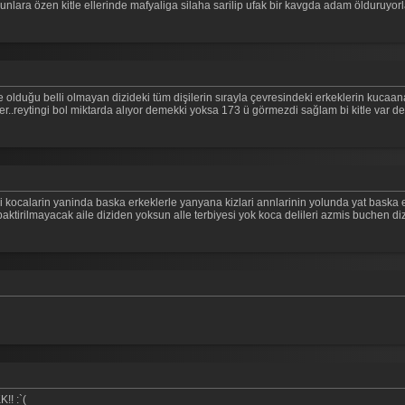
unlara özen kitle ellerinde mafyaliga silaha sarilip ufak bir kavgda adam ölduruyorl
le olduğu belli olmayan dizideki tüm dişilerin sırayla çevresindeki erkeklerin kucaa
er..reytingi bol miktarda alıyor demekki yoksa 173 ü görmezdi sağlam bi kitle var dem
cki kocalarin yaninda baska erkeklerle yanyana kizlari annlarinin yolunda yat baska e
aktirilmayacak aile diziden yoksun alle terbiyesi yok koca delileri azmis buchen dizi
!! :`(