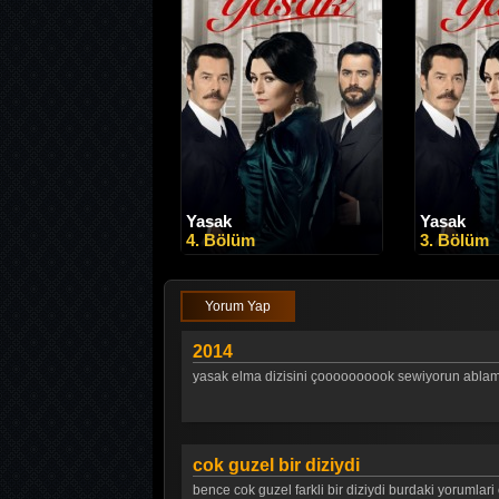
Yasak
Yasak
4. Bölüm
3. Bölüm
Yorum Yap
2014
yasak elma dizisini çoooooooook sewiyorun ablamla
cok guzel bir diziydi
bence cok guzel farkli bir diziydi burdaki yorumlar