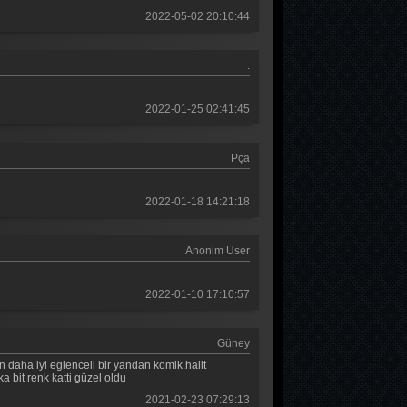
2022-05-02 20:10:44
.
2022-01-25 02:41:45
Pça
2022-01-18 14:21:18
Anonim User
2022-01-10 17:10:57
Güney
n daha iyi eglenceli bir yandan komik.halit
 bit renk katti güzel oldu
2021-02-23 07:29:13