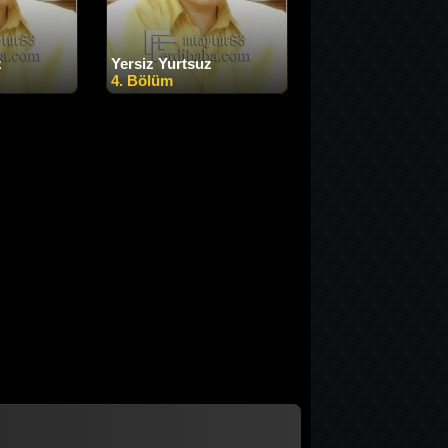
z
Yersiz Yurtsuz
4. Bölüm