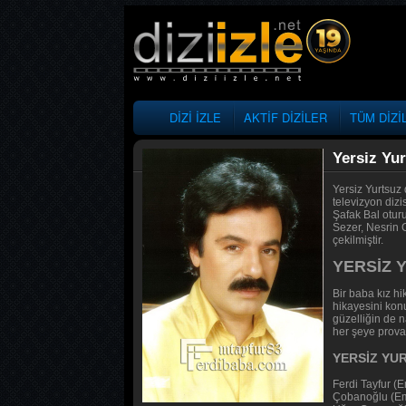
DİZİ İZLE
AKTİF DİZİLER
TÜM DİZİ
Yersiz Yu
Yersiz Yurtsuz 
televizyon diz
Şafak Bal oturu
Sezer, Nesrin C
çekilmiştir.
YERSİZ 
Bir baba kız hi
hikayesini konu
güzelliğin de n
her şeye provas
YERSİZ YU
Ferdi Tayfur (
Çobanoğlu (Emr