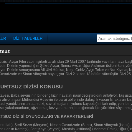
LER
DİZİ HABERLERİ
rtsuz
dizisi, Avşar Film yapım şirketi tarafından 29 Mart 2007 tarihinde yayınlanmaya baş
isidir. Dizinin yapımcılığını Şükrü Avşar, Semra Avşar, Uğur Atukman üstlenirken
yor. Dizinin senaryosunu Ali Ulvi Hünkar, Neşe Cehiz, Ayşe Teker ve Nur Kıymaç kalem
avadzade ve Sinan Albayrak paylaşıyor. Dizi 2 sezon 18 bölüm sürmüştür. Dizi 25 Eyl
YURTSUZ DİZİSİ KONUSU
kayesi. Baba sevgisinin bir genç kızın hayatını nasıl değiştirdiğini anlatıyor. Taş ust
 alıyor.İnşaat Mühendisi Hüseyin ile baraj göllerinde dalgıçlık yapan İshak aynı kıza
asıl yandıklarını anlatan dizi, savrulmuşların, yolunu kaybettiğini fark edip, yeni bi
ız yakalananların, ağzı birkaç kez yananların, bu sığınmak için yürekten söylenmiş 
RTSUZ DİZİSİ OYUNCULARI VE KARAKTERLERİ
Emrullah), Şerif Sezer (Meryem), Nesrin Cavadzade (Suna), Sinan Albayrak (İshak),
ullah'ın Kardeşi), Ferit Kaya (Veysel), Mustafa Üstündağ (Mehmet Emin), Uğur Çına