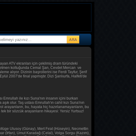
layan ATV ekranları için çekilmiş dram türündeki
, yönetmen koltuğunda Cemal Şan, Cevdet Mercan ve
e alıyor. Dizinin başrollerini ise Ferdi Tayfur, Şerif
ül 2007'de final yapmıştır. Dizi Şanlıurfa, Halfeti'de
ası Emrullah ile kızı Suna'nın insanın içini burkan
 aşık olur. Taş ustası Emrullah'ın cahil kızı Suna'nın
r yol arayanların, bu, hayata hiç hazırlanamayanların, bu
tek bir sözcük arayanların hikayesi: Yersiz Yurtsuz!
 Müge Ulusoy (Günay), Mert Fırat (Hüseyin), Necmettin
r (İrfan), Umut Karadağ (Celal), Volga Sorgu (Kazım),