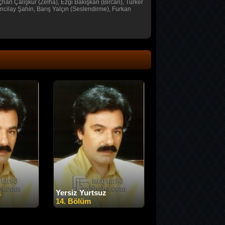
çhan Çalışkur (Zelha), Ezgi Bakışkan (Bircan), Türker
ncilay Şahin, Barış Yalçın (Seslendirme), Furkan
z
Yersiz Yurtsuz
14. Bölüm