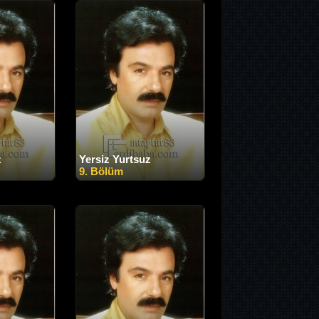
z
Yersiz Yurtsuz
9. Bölüm