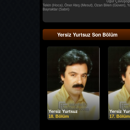
Uğur Çavuşoğlu
Tekin (Hoca), Öner Ateş (Mesut), Ozan Bilen (Güven), Y
Bayraktar (Sabri)
Yersiz Yurtsuz Son Bölüm
Yersiz Yurtsuz
Yersiz Yu
18. Bölüm
17. Bölüm