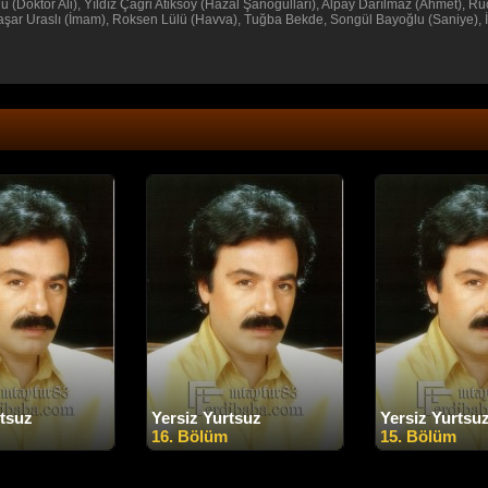
 (Doktor Ali), Yıldız Çağri Atiksoy (Hazal Şanoğulları), Alpay Darılmaz (Ahmet), Rü
aşar Uraslı (İmam), Roksen Lülü (Havva), Tuğba Bekde, Songül Bayoğlu (Saniye), İ
rtsuz
Yersiz Yurtsuz
Yersiz Yurtsu
16. Bölüm
15. Bölüm