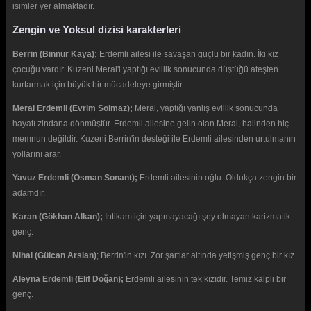
isimler yer almaktadır.
Zengin ve Yoksul dizisi karakterleri
Berrin (Binnur Kaya);
Erdemli ailesi ile savaşan güçlü bir kadın. İki kız
çocuğu vardır. Kuzeni Meral'i yaptığı evlilik sonucunda düştüğü ateşten
kurtarmak için büyük bir mücadeleye girmiştir.
Meral Erdemli (Evrim Solmaz);
Meral, yaptığı yanlış evlilik sonucunda
hayatı zindana dönmüştür. Erdemli ailesine gelin olan Meral, halinden hiç
memnun değildir. Kuzeni Berrin'in desteği ile Erdemli ailesinden urtulmanın
yollarını arar.
Yavuz Erdemli (Osman Sonant);
Erdemli ailesinin oğlu. Oldukça zengin bir
adamdır.
Karan (Gökhan Alkan);
İntikam için yapmayacağı şey olmayan karizmatik
genç.
Nihal (Gülcan Arslan)
; Berrin'in kızı. Zor şartlar altında yetişmiş genç bir kız.
Aleyna Erdemli (Elif Doğan);
Erdemli ailesinin tek kızıdır. Temiz kalpli bir
genç.