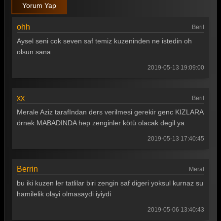
Yorum Yap
ohh
Beril
Aysel seni cok seven saf temiz kuzeninden ne istedin oh
olsun sana
2019-05-13 19:09:00
xx
Beril
Merale Aziz tarafIndan ders verilmesi gerekir genc KIZLARA
örnek MABADINDA hep zenginler kötü olacak degil ya
2019-05-13 17:40:45
Berrin
Meral
bu iki kuzen ler tatlilar biri zengin saf digeri yoksul kurnaz su
hamilelik olayi olmasaydi iyiydi
2019-05-06 13:40:43