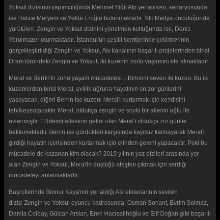
Yoksul dizisinin yapımcılığında Mehmet Yiğit Alp yer alırken, senaryosunda
ise Hatice Meryem ve Yelda Eroğlu bulunmaktadır. Ntc Medya öncülüğünde
yürütülen Zengin ve Yoksul dizinini yönetmen koltuğunda ise, Deniz
Yorulmazer oturmaktadır. İstanbul'un çeşitli semtlerinde çekimlerinin
gerçekleştirildiği Zengin ve Yoksul, Atv kanalının başarılı projelerinden birisi.
Dram türündeki Zengin ve Yoksul, iki kuzenin zorlu yaşamını ele almaktadır.
Meral ve Berrin'in zorlu yaşam mücadelesi... Birbirini seven iki kuzen. Bu iki
kuzenlerden birisi Meral, evlilik uğruna hayatının en zor günlerini
yaşayacak, diğeri Berrin ise kuzeni Meral'i kurtarmak için kendisini
tehlikeyeatacaktır. Meral, oldukça zengin ve soylu bir ailenin oğlu ile
evlenmiştir. ERdemli ailesinin gelini olan Meral'i oldukça zor günler
beklemektedir. Berrin ise gördükleri karşısında kayıtsız kalmayarak Meral'i
girdiği hayatın içerisinden kurtarmak için elinden geleni yapacaktır. Peki bu
mücadele de kazanan kim olacak? 2019 yılının yaz dizileri arasında yer
alan Zengin ve Yoksul, Meral'in düştüğü ateşten çıkmak için verdiği
mücadeleyi anlatmaktadır.
Başrollerinde Binnur Kaya'nın yer aldığı Atv ekranlarının sevilen
dizisi Zengin ve Yoksul oyuncu kadrosunda, Osman Sonant, Evrim Solmaz,
Damla Colbay, Gülcan Arslan, Eren Hacısalihoğlu ve Elif Doğan gibi başarılı