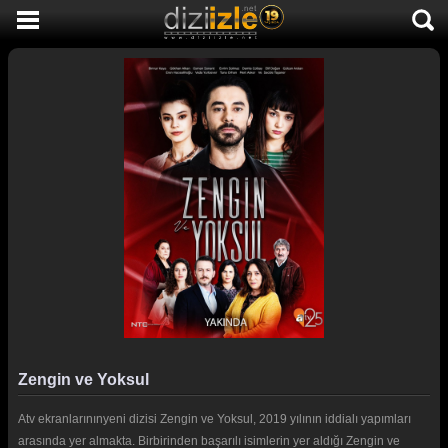
DİZİ İZLE
AKTİF DİZİLER
SON EKLENEN DİZİLER
TÜM DİZİLER
MACERA
KOMEDİ
DUYGUSAL
TARİHİ
TV SHOW
Zengin ve Yoksul
GENÇLİK
Atv ekranlarınınyeni dizisi Zengin ve Yoksul, 2019 yılının iddialı yapımları
DİZİ HABERLERİ
arasında yer almakta. Birbirinden başarılı isimlerin yer aldığı Zengin ve