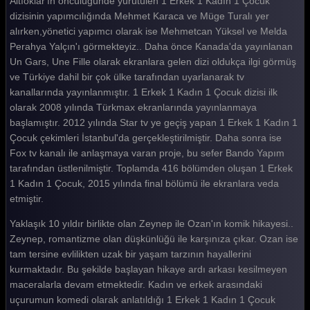
Altıoklar'ın öncülüğünde yürütülen 1 Erkek 1 Kadın 1 Çocuk
dizisinin yapımcılığında Mehmet Karaca ve Müge Turalı yer
alırken,yönetici yapımcı olarak ise Mehmetcan Yüksel ve Melda
Perahya Yalçın'ı görmekteyiz.. Daha önce Kanada'da yayınlanan
Un Gars, Une Fille olarak ekranlara gelen dizi oldukça ilgi görmüş
ve Türkiye dahil bir çok ülke tarafından uyarlanarak tv
kanallarında yayınlanmıştır. 1 Erkek 1 Kadın 1 Çocuk dizisi ilk
olarak 2008 yılında Türkmax ekranlarında yayınlanmaya
başlamıştır. 2012 yılında Star tv ye geçiş yapan 1 Erkek 1 Kadın 1
Çocuk çekimleri İstanbul'da gerçekleştirilmiştir. Daha sonra ise
Fox tv kanalı ile anlaşmaya varan proje, bu sefer Bando Yapım
tarafından üstlenilmiştir. Toplamda 416 bölümden oluşan 1 Erkek
1 Kadın 1 Çocuk, 2015 yılında final bölümü ile ekranlara veda
etmiştir.
Yaklaşık 10 yıldır birlikte olan Zeynep ile Ozan'ın komik hikayesi..
Zeynep, romantizme olan düşkünlüğü ile karşınıza çıkar. Ozan ise
tam tersine evlilikten uzak bir yaşam tarzının hayallerini
kurmaktadır. Bu şekilde başlayan hikaye ardı arkası kesilmeyen
maceralarla devam etmektedir. Kadın ve erkek arasındaki
uçurumun komedi olarak anlatıldığı 1 Erkek 1 Kadın 1 Çocuk