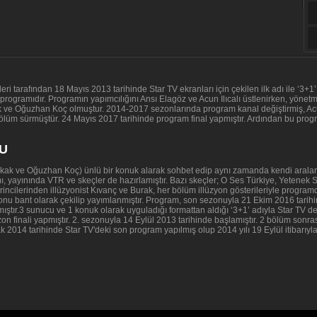
tarafından 18 Mayıs 2013 tarihinde Star TV ekranları için çekilen ilk adı ile ‘3+
n programıdır. Programın yapımcılığını Ansı Elagöz ve Acun Ilıcalı üstlenirken, yö
ve Oğuzhan Koç olmuştur. 2014-2017 sezonlarında program kanal değiştirmiş, Acun 
lüm sürmüştür. 24 Mayıs 2017 tarihinde program final yapmıştır. Ardından bu prog
U
ak ve Oğuzhan Koç) ünlü bir konuk alarak sohbet edip aynı zamanda kendi araların
, yayınında VTR ve skeçler de hazırlamıştır. Bazı skeçler; O Ses Türkiye, Yetenek S
irincilerinden illüzyonist Kıvanç ve Burak, her bölüm illüzyon gösterileriyle progr
onu bant olarak çekilip yayımlanmıştır. Program, son sezonuyla 21 Ekim 2016 tari
lmıştır.3 sunucu ve 1 konuk olarak uyguladığı formattan aldığı ‘3+1’ adıyla Star TV
 finali yapmıştır. 2. sezonuyla 14 Eylül 2013 tarihinde başlamıştır. 2 bölüm sonra
ak 2014 tarihinde Star TV'deki son program yapılmış olup 2014 yılı 19 Eylül itibarıy