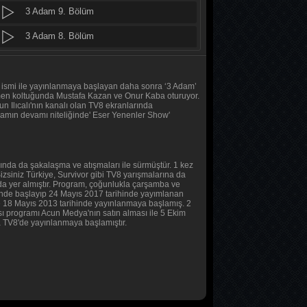
3 Adam 9. Bölüm
Daha 17
10. Bölüm
3 Adam 8. Bölüm
3 Adam 7. Bölüm
Her Şey Mümkün
2. Bölüm
3 Adam 6. Bölüm
1’ ismi ile yayınlanmaya başlayan daha sonra ‘3 Adam’
netmen koltuğunda Mustafa Kazan ve Onur Kaba oturuyor.
Ilıcalı'nın kanalı olan TV8 ekranlarında
Her Şey Mümkün
3 Adam 5. Bölüm
ramın devamı niteliğinde' Eser Yenenler Show'
1. Bölüm
3 Adam 4. Bölüm
Baş Başa
3 Adam 3. Bölüm
da da şakalaşma ve atışmaları ile sürmüştür. 1 kez
2. Bölüm
izsiniz Türkiye, Survivor gibi TV8 yarışmalarına da
3 Adam 2. Bölüm
amda yer almıştır. Program, çoğunlukla çarşamba ve
hinde başlayıp 24 Mayıs 2017 tarihinde yayımlanan
 de 18 Mayıs 2013 tarihinde yayınlanmaya başlamış. 2
Baş Başa
3 Adam 1. Bölüm
sı programı Acun Medya'nın satın alması ile 5 Ekim
1. Bölüm
la TV8'de yayınlanmaya başlamıştır.
Tüm Bölümleri Göster
MasterChef Türkiye 2026
45. Bölüm
Sıfır Bir 4 Sezon