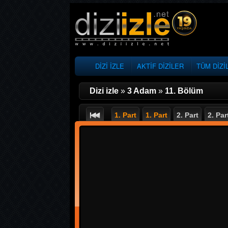
DİZİ İZLE
AKTİF DİZİLER
TÜM DİZİ
Dizi izle
»
3 Adam
»
11. Bölüm
1. Part
1. Part
2. Part
2. Par