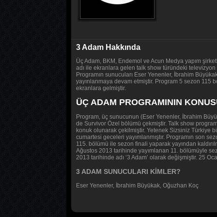
3 Adam Hakkında
Üç Adam, BKM, Endemol ve Acun Medya yapım şirketleri 
adı ile ekranlara gelen talk show türündeki televizyo
Programın sunucuları Eser Yenenler, İbrahim Büyükak 
yayınlanmaya devam etmiştir. Program 5 sezon 115 bö
ekranlara gelmiştir.
ÜÇ ADAM PROGRAMININ KONUS
Program, üç sunucunun (Eser Yenenler, İbrahim Büyük
de Survivor Özel bölümü çekmiştir. Talk show programı
konuk olunarak çekilmiştir. Yetenek Sizsiniz Türkiye b
cumartesi geceleri yayımlanmıştır. Programın son sez
115. bölümü ile sezon finali yaparak yayından kaldırı
Ağustos 2013 tarihinde yayımlanan 11. bölümüyle sezon
2013 tarihinde adı ‘3 Adam’
olarak değişmiştir. 25 Oc
3 ADAM SUNUCULARI KİMLER?
Eser Yenenler, İbrahim Büyükak, Oğuzhan Koç