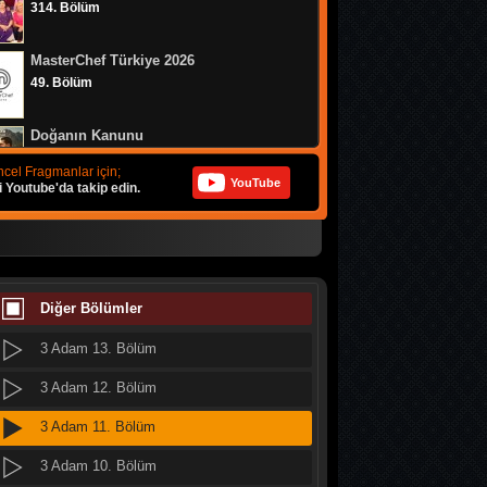
314. Bölüm
3 Adam 21. Bölüm
MasterChef Türkiye 2026
3 Adam 20. Bölüm
49. Bölüm
3 Adam 19. Bölüm
Doğanın Kanunu
3 Adam 18. Bölüm
9. Bölüm
cel Fragmanlar için;
YouTube
i Youtube'da takip edin.
3 Adam 17. Bölüm
MasterChef Türkiye 2026
3 Adam 16. Bölüm
48. Bölüm
3 Adam 15. Bölüm
MasterChef Türkiye 2026
47. Bölüm
Diğer Bölümler
3 Adam 14. Bölüm
3 Adam 13. Bölüm
Altı Üstü İstanbul
8. Bölüm
3 Adam 12. Bölüm
3 Adam 11. Bölüm
MasterChef Türkiye 2026
46. Bölüm
3 Adam 10. Bölüm