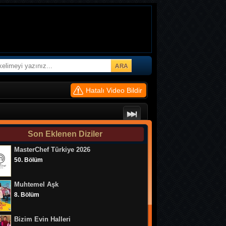
Hatalı Video Bildir
3 Adam 28. Bölüm
3 Adam 27. Bölüm
Son Eklenen Diziler
MasterChef Türkiye 2026
3 Adam 26. Bölüm
50. Bölüm
3 Adam 25. Bölüm
Muhtemel Aşk
3 Adam 24. Bölüm
8. Bölüm
3 Adam 23. Bölüm
Bizim Evin Halleri
3 Adam 22. Bölüm