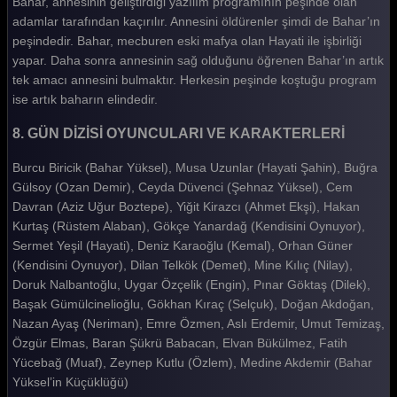
Bahar, annesinin geliştirdiği yazılım programının peşinde olan
adamlar tarafından kaçırılır. Annesini öldürenler şimdi de Bahar’ın
peşindedir. Bahar, mecburen eski mafya olan Hayati ile işbirliği
yapar. Daha sonra annesinin sağ olduğunu öğrenen Bahar’ın artık
tek amacı annesini bulmaktır. Herkesin peşinde koştuğu program
ise artık baharın elindedir.
8. GÜN DİZİSİ OYUNCULARI VE KARAKTERLERİ
Burcu Biricik (Bahar Yüksel), Musa Uzunlar (Hayati Şahin), Buğra
Gülsoy (Ozan Demir), Ceyda Düvenci (Şehnaz Yüksel), Cem
Davran (Aziz Uğur Boztepe), Yiğit Kirazcı (Ahmet Ekşi), Hakan
Kurtaş (Rüstem Alaban), Gökçe Yanardağ (Kendisini Oynuyor),
Sermet Yeşil (Hayati), Deniz Karaoğlu (Kemal), Orhan Güner
(Kendisini Oynuyor), Dilan Telkök (Demet), Mine Kılıç (Nilay),
Doruk Nalbantoğlu, Uygar Özçelik (Engin), Pınar Göktaş (Dilek),
Başak Gümülcinelioğlu, Gökhan Kıraç (Selçuk), Doğan Akdoğan,
Nazan Ayaş (Neriman), Emre Özmen, Aslı Erdemir, Umut Temizaş,
Özgür Elmas, Baran Şükrü Babacan, Elvan Bükülmez, Fatih
Yücebağ (Muaf), Zeynep Kutlu (Özlem), Medine Akdemir (Bahar
Yüksel’in Küçüklüğü)