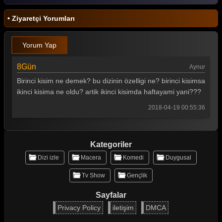
• Ziyaretçi Yorumları
Yorum Yap
8Gün
Aynur
Birinci kisim ne demek? bu dizinin özelligi ne? birinci kisimsa
ikinci kisima ne oldu? artik ikinci kisimda haftayami yani???
2018-04-19 00:55:36
Kategoriler
Dizi izle
Macera
Komedi
Duygusal
Tv Show
Gençlik
Sayfalar
Privacy Policy
iletişim
DMCA