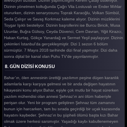
televizyon dizisidir. Dizinin yapımcılığını Kerem Çatay üstleniyor.
Dizinin yönetmen koltuğunda Çağrı Vila Lostuvalı ve Ender Mıhlar
otururken, dizinin senaryosunu Toprak Karaoğlu, Volkan Sümbül,
Seda Çalışır ve Savaş Korkmaz kaleme alıyor. Dizinin müziklerini
Toygar Işıklı besteliyor. Dizinin başrollerini ise Burcu Biricik, Musa
Uzunlar, Buğra Gülsoy, Ceyda Düvenci, Cem Davran, Yiğit Kirazcı,
Hakan Kurtaş, Gökçe Yanardağ ve Sermet Yeşil paylaşıyor. Dizinin
çekimleri İstanbul’da gerçekleşmiştir. Dizi 1 sezon 6 bölüm
sürmüştür. 7 Mayıs 2018 tarihinde dizi final yapmıştır. Dizi daha
sonra dijital bir kanal olan Puhu TV’de yayınlanmıştır.
8. GÜN DİZİSİ KONUSU
Bahar’ın, ölen annesinin ürettiği yazılımın peşine düşen karanlık
adamlarla karşı karşıya gelmesi ve bir anda değişen hayatının
hikayesini konu alıyor.Bahar, eşiyle çok mutlu bir hayat sürerken
yazılım mühendisi olan annesi Şehnaz’ın ani ölüm haberiyle
perişan olur. Yeni bir program geliştiren Şehnaz tüm zamanını
bunun için harcarken, tam bu sırada geçirdiği bir uçak kazasında
hayatını kaybeder. Şehnaz’ın bu şüpheli ölümü başta kızı Bahar
olmak üzere herkesi sarsmıştır. Yaşadığı kaybı kabullenemeyen