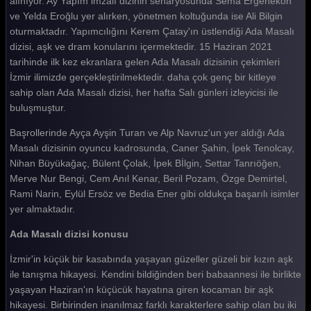
alınıyor. Ay Yapım imzalı dizinin senaryosunda Sema Ergenekon
ve Yelda Eroğlu yer alırken, yönetmen koltuğunda ise Ali Bilgin
Tüm Bölümleri Göster
oturmaktadır. Yapımcılığını Kerem Çatay'ın üstlendiği Ada Masalı
dizisi, aşk ve dram konularını içermektedir. 15 Haziran 2021
tarihinde ilk kez ekranlara gelen Ada Masalı dizisinin çekimleri
İzmir ilimizde gerçekleştirilmektedir. daha çok genç bir kitleye
sahip olan Ada Masalı dizisi, her hafta Salı günleri izleyicisi ile
buluşmuştur.
Başrollerinde Ayça Ayşin Turan ve Alp Navruz'un yer aldığı Ada
Masalı dizisinin oyuncu kadrosunda, Caner Şahin, İpek Tenolcay,
Nihan Büyükağaç, Bülent Çolak, İpek Bİlgin, Settar Tanrıöğen,
Merve Nur Bengi, Cem Anıl Kenar, Beril Pozam, Özge Demirtel,
Rami Narin, Eylül Ersöz ve Bedia Ener gibi oldukça başarılı isimler
yer almaktadır.
Ada Masalı dizisi konusu
İzmir'in küçük bir kasabında yaşayan güzeller güzeli bir kızın aşk
ile tanışma hikayesi. Kendini bildiğinden beri babaannesi ile birlikte
yaşayan Haziran'ın küçücük hayatına giren kocaman bir aşk
hikayesi. Birbirinden inanılmaz farklı karakterlere sahip olan bu iki