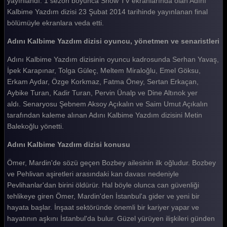
yayınlandı. 1 sezon boyunca Show TV ekranlarında olan Adını
Kalbime Yazdım dizisi 23 Şubat 2014 tarihinde yayınlanan final
bölümüyle ekranlara veda etti.
Adını Kalbime Yazdım dizisi oyuncu, yönetmen ve senaristleri
Adını Kalbime Yazdım dizisinin oyuncu kadrosunda Serhan Yavaş,
İpek Karapınar, Tolga Güleç, Meltem Miraloğlu, Emel Göksu,
Erkam Aydar, Özge Korkmaz, Fatma Öney, Sertan Erkaçan,
Aybike Turan, Kadir Turan, Pervin Ünalp ve Dine Altınok yer
aldı. Senaryosu Şebnem Aksoy Açıkalın ve Saim Umut Açıkalın
tarafından kaleme alınan Adını Kalbime Yazdım dizisini Metin
Balekoğlu yönetti.
Adını Kalbime Yazdım dizisi konusu
Ömer, Mardin'de sözü geçen Bozbey ailesinin ilk oğludur. Bozbey
ve Pehlivan aşiretleri arasındaki kan davası nedeniyle
Pevlihanlar'dan birini öldürür. Hal böyle olunca can güvenliği
tehlikeye giren Ömer, Mardin'den İstanbul'a gider ve yeni bir
hayata başlar. İnşaat sektöründe önemli bir kariyer yapar ve
hayatının aşkını İstanbul'da bulur. Güzel yürüyen ilişkileri günden