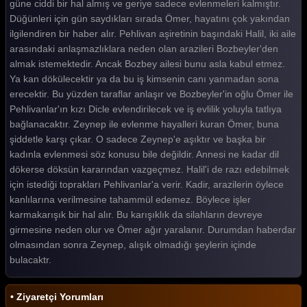
güne ciddi bir hal almış ve geriye sadece evlenmeleri kalmıştır.
Düğünleri için gün saydıkları sırada Ömer, hayatını çok yakından
ilgilendiren bir haber alır. Pehlivan aşiretinin başındaki Halil, iki aile
arasındaki anlaşmazlıklara neden olan arazileri Bozbeyler'den
almak istemektedir. Ancak Bozbey ailesi bunu asla kabul etmez.
Ya kan dökülecektir ya da bu iş kimsenin canı yanmadan sona
erecektir. Bu yüzden taraflar anlaşır ve Bozbeyler'in oğlu Ömer ile
Pehlivanlar'ın kızı Dicle evlendirilecek ve iş evlilik yoluyla tatlıya
bağlanacaktır. Zeynep ile evlenme hayalleri kuran Ömer, buna
şiddetle karşı çıkar. O sadece Zeynep'e aşıktır ve başka bir
kadınla evlenmesi söz konusu bile değildir. Annesi ne kadar dil
dökerse döksün kararından vazgeçmez. Halil'i de razı edebilmek
için istediği toprakları Pehlivanlar'a verir. Kadir, arazilerin öylece
kanlılarına verilmesine tahammül edemez. Böylece işler
karmakarışık bir hal alır. Bu karışıklık da silahların devreye
girmesine neden olur ve Ömer ağır yaralanır. Durumdan haberdar
olmasından sonra Zeynep, alışık olmadığı şeylerin içinde
bulacaktr.
• Ziyaretçi Yorumları