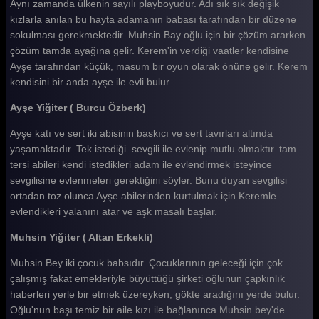
Aynı zamanda ülkenin sayılı playboyudur. Adı sık sık değişik
kızlarla anılan bu hayta adamanın babası tarafından bir düzene
sokulması gerekmektedir. Muhsin Bay oğlu için bir çözüm ararken
çözüm tamda ayağına gelir. Kerem'in verdiği vaatler kendisine
Ayşe tarafından küçük, masum bir oyun olarak önüne gelir. Kerem
kendisini bir anda ayşe ile evli bulur.
Ayşe Yiğiter ( Burcu Özberk)
Ayşe katı ve sert iki abisinin baskıcı ve sert tavırları altında
yaşamaktadır. Tek istediği sevgili ile evlenip mutlu olmaktır. tam
tersi abileri kendi istedikleri adam ile evlendirmek isteyince
sevgilisine evlenmeleri gerektiğini söyler. Bunu duyan sevgilisi
ortadan toz olunca Ayşe abilerinden kurtulmak için Keremle
evlendikleri yalanını atar ve aşk masalı başlar.
Muhsin Yiğiter ( Altan Erkekli)
Muhsin Bey iki çocuk babsıdır. Çocuklarının geleceği için çok
çalışmış fakat emekleriyle büyüttüğü şirketi oğlunun çapkınlık
haberleri yerle bir etmek üzereyken, gökte aradığını yerde bulur.
Oğlu'nun başı temiz bir aile kızı ile bağlanınca Muhsin bey'de