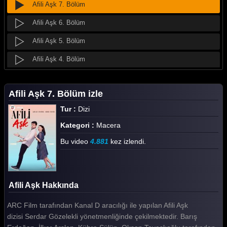
Afili Aşk 7. Bölüm
Afili Aşk 6. Bölüm
Afili Aşk 5. Bölüm
Afili Aşk 4. Bölüm
Afili Aşk 3. Bölüm
Afili Aşk 7. Bölüm izle
Afili Aşk 2. Bölüm
Tur :
Dizi
Afili Aşk 1. Bölüm
Kategori :
Macera
Tüm Bölümleri Göster
Bu video
4.881
kez izlendi.
Afili Aşk Hakkında
ARC Film tarafından Kanal D aracılığı ile yapılan Afili Aşk
dizisi Serdar Gözelekli yönetmenliğinde çekilmektedir. Barış