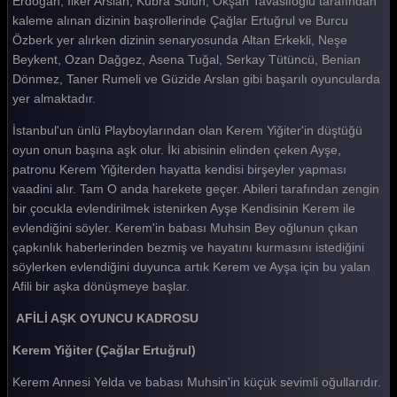
Erdoğan, İlker Arslan, Kübra Sülün, Okşan Tavaslıoğlu tarafından
kaleme alınan dizinin başrollerinde Çağlar Ertuğrul ve Burcu
Özberk yer alırken dizinin senaryosunda Altan Erkekli, Neşe
Beykent, Ozan Dağgez, Asena Tuğal, Serkay Tütüncü, Benian
Dönmez, Taner Rumeli ve Güzide Arslan gibi başarılı oyuncularda
yer almaktadır.
İstanbul'un ünlü Playboylarından olan Kerem Yiğiter'in düştüğü
oyun onun başına aşk olur. İki abisinin elinden çeken Ayşe,
patronu Kerem Yiğiterden hayatta kendisi birşeyler yapması
vaadini alır. Tam O anda harekete geçer. Abileri tarafından zengin
bir çocukla evlendirilmek istenirken Ayşe Kendisinin Kerem ile
evlendiğini söyler. Kerem'in babası Muhsin Bey oğlunun çıkan
çapkınlık haberlerinden bezmiş ve hayatını kurmasını istediğini
söylerken evlendiğini duyunca artık Kerem ve Ayşa için bu yalan
Afili bir aşka dönüşmeye başlar.
AFİLİ AŞK OYUNCU KADROSU
Kerem Yiğiter (Çağlar Ertuğrul)
Kerem Annesi Yelda ve babası Muhsin'in küçük sevimli oğullarıdır.