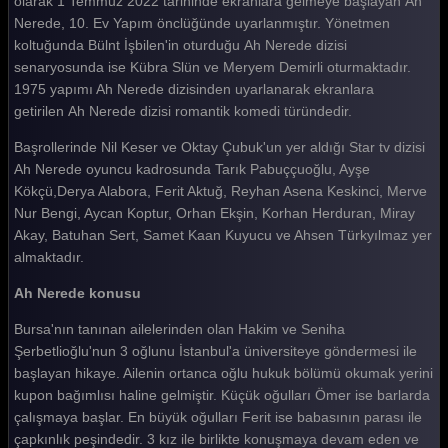
olarak 1 Temmuz 2022 tarihinde ekranlara gelmeye başlayan Ah
Nerede, 10. Ev Yapım önclüğünde uyarlanmıştır. Yönetmen
koltuğunda Bülnt İşbilen'in oturduğu Ah Nerede dizisi
senaryosunda ise Kübra Slün ve Meryem Demirli oturmaktadır.
1975 yapımı Ah Nerede dizisinden uyarlanarak ekranlara
getirilen Ah Nerede dizisi romantik komedi türündedir.
Başrollerinde Nil Keser ve Oktay Çubuk'un yer aldığı Star tv dizisi
Ah Nerede oyuncu kadrosunda Tarık Pabuççuoğlu, Ayşe
Kökçü,Derya Alabora, Ferit Aktuğ, Reyhan Asena Keskinci, Merve
Nur Bengi, Aycan Koptur, Orhan Ekşin, Korhan Herduran, Miray
Akay, Batuhan Sert, Samet Kaan Kuyucu ve Ahsen Türkyılmaz yer
almaktadır.
Ah Nerede konusu
Bursa'nın tanınan ailelerinden olan Hakim ve Seniha
Şerbetlioğlu'nun 3 oğlunu İstanbul'a üniversiteye göndermesi ile
başlayan hikaye. Ailenin ortanca oğlu hukuk bölümü okumak yerini
kupon bağımlısı haline gelmiştir. Küçük oğulları Ömer ise barlarda
çalışmaya başlar. En büyük oğulları Ferit ise babasının parası ile
çapkınlık peşindedir. 3 kız ile birlikte konuşmaya devam eden ve