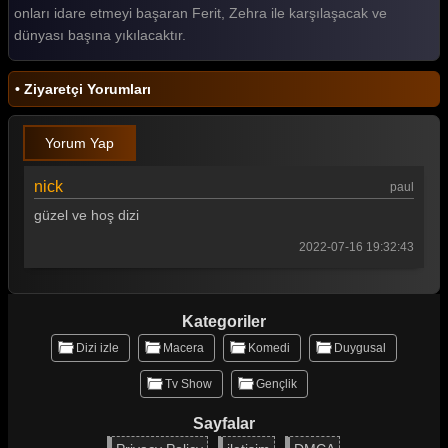
onları idare etmeyi başaran Ferit, Zehra ile karşılaşacak ve
dünyası başına yıkılacaktır.
• Ziyaretçi Yorumları
Yorum Yap
nick
paul
güzel ve hoş dizi
2022-07-16 19:32:43
Kategoriler
Dizi izle
Macera
Komedi
Duygusal
Tv Show
Gençlik
Sayfalar