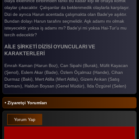
olaya eklenince birbirinden farklı bu kadar kişi ile ortaya komik
olaylar çıkacaktır. Çalışanlar da beklenmedik olaylarla karşılaşır.
Dizi de ayrıca Harun acentada çalışmakta olan Bade'ye aşıktır.
Bundan dolayı Harun tarafını seçmelidir. Aşk adamı mı olmak
isteyecektir yoksa iş adamı mı? Bade'yi mi yoksa Hai-Tur'u mu
tercih edecektir?
AİLE ŞİRKETİ DİZİSİ OYUNCULARI VE
KARAKTERLERİ
Emrah Kaman (Harun Boz), Can Sipahi (Burak), Müfit Kayacan
(Şenol), Eslem Akar (Bade), Özlem Öçalmaz (Hande), Cihan
Durmaz (Baki), Mert Atilla (Mert Atilla), Gizem Arıkan (Satış
Elemanı), Haldun Boysan (Genel Müdür), İlda Özgürel (Selen)
• Ziyaretçi Yorumları
Yorum Yap