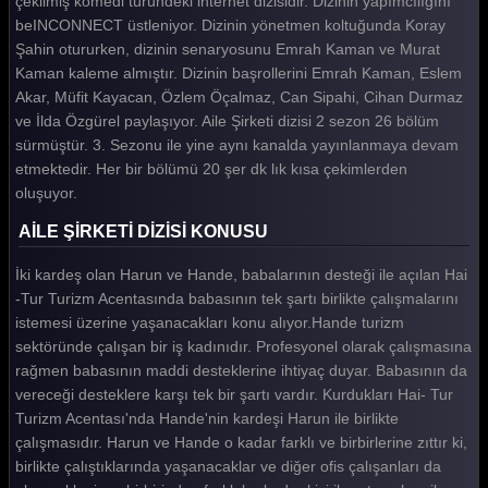
çekilmiş komedi türündeki internet dizisidir. Dizinin yapımcılığını
beINCONNECT üstleniyor. Dizinin yönetmen koltuğunda Koray
Şahin otururken, dizinin senaryosunu Emrah Kaman ve Murat
Kaman kaleme almıştır. Dizinin başrollerini Emrah Kaman, Eslem
Akar, Müfit Kayacan, Özlem Öçalmaz, Can Sipahi, Cihan Durmaz
ve İlda Özgürel paylaşıyor. Aile Şirketi dizisi 2 sezon 26 bölüm
sürmüştür. 3. Sezonu ile yine aynı kanalda yayınlanmaya devam
etmektedir. Her bir bölümü 20 şer dk lık kısa çekimlerden
oluşuyor.
AİLE ŞİRKETİ DİZİSİ KONUSU
İki kardeş olan Harun ve Hande, babalarının desteği ile açılan Hai
-Tur Turizm Acentasında babasının tek şartı birlikte çalışmalarını
istemesi üzerine yaşanacakları konu alıyor.Hande turizm
sektöründe çalışan bir iş kadınıdır. Profesyonel olarak çalışmasına
rağmen babasının maddi desteklerine ihtiyaç duyar. Babasının da
vereceği desteklere karşı tek bir şartı vardır. Kurdukları Hai- Tur
Turizm Acentası'nda Hande'nin kardeşi Harun ile birlikte
çalışmasıdır. Harun ve Hande o kadar farklı ve birbirlerine zıttır ki,
birlikte çalıştıklarında yaşanacaklar ve diğer ofis çalışanları da