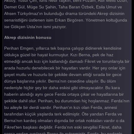
Aksoy, Yusuf Çim, İdris Nebi Taşkın, Beril Pozam, Aslı Melis Uzun,
Demet Gül, Müge Su Şahin, Taha Baran Özbek, Esila Umut ve
Ahsen Türkyılmaz'ın bulunduğu drama türündeki Akrep dizisinin
senaristliğini üstlenen isim Erkan Birgören. Yönetmen koltuğunda
ise Gökçen Usta'nın ismi yazıyor.
Akrep dizisinin konusu
Perihan Emgen, yıllarca tek başına çalışıp didinerek kendisine
oldukça güzel bir hayat kurmuştur. Kızı Berna, pek de haz
etmediği ancak kızı için katlandığı damadı Fikret ve torunlarıyla bir
arada huzurlu denebilecek bir hayatları vardır. Her şey onlar için
gayet mutlu ve huzurlu bir şekilde devam ettiği sırada bir gece
dünya başlarına yıkılır. Berna'nın cesedine ulaşılır. Bu ölüm
nedeniyle hiçbir şey bir daha eskisi gibi olmayacaktır. Bu kara
haberin alındığı aynı gece Ferda ortaya çıkar ve hayatlarına bir
şekilde dahil olur. Perihan, bu durumdan hiç hoşlanmaz. Ferda'nın
bu aileyle bir derdi vardır. Perihan'ın kızı olan Ferda, annesi
tarafından küçük yaşlarda terk edilmiştir. Öte yandan Ferda ve
Berna'nın kardeş olmaları dışında bir ortak noktaları vardır o da
Fikret'ten başkası değildir. Ferda'nın eski sevgilisi Fikret, daha
sonra ondan ayrılarak Berna ile evlenmiştir. Ferda, bu nedenle