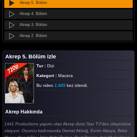
Akrep 5. Bölüm
Akrep 4. Bölüm
Akrep 3. Bölüm
Akrep 2. Bölüm
Akrep 1. Bölüm
Akrep 5. Bölüm izle
Tüm Bölümleri Göster
Tur :
Dizi
Kategori :
Macera
Bu video
1.605
kez izlendi.
Akrep Hakkında
1441 Productions yapımı olan Akrep dizisi Star TV'den izleyicisine
ulaşıyor. Oyuncu kadrosunda Demet Akbağ, Evrim Alasya, Bekir