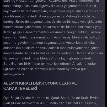
olan hiç yıldızları barışmayan Kayınvalidesi Asalet Mermercin'in
Alemin Kralı 19. Bölüm
sahip olduğu lüks evde içgüveysi olarak yaşamaktadır. Sürekli
kayınvalide ile ters düşmekte, çekişmeler yaşar. Ancak içten içe de
Alemin Kralı 18. Bölüm
ona hürmet etmektedir. Ayrıca aynı evde Mehveş'in küçük kız
Alemin Kralı 17. Bölüm
kardeşi Jülide de yaşamaktadır. Jülide ise bir hava yolu şirketinde
hostes olarak çalışmakta, bekar ve çekici bir kadındır. Ancak yaşı
Alemin Kralı 16. Bölüm
ilerlediği için evlenememekten korkmakta zengin bulduğu kişilere
karşı hep flörtöz davranmaktadır. Aslan'ın eşi Mehveş Aslan'ı çok
Alemin Kralı 15. Bölüm
sever herşeyden memnun yaşamaktadır. Ancak kendisi kolay
Alemin Kralı 14. Bölüm
aldanabilen biridir ve annesi Asalet'in manipülasyonlarına çokça
inanmaktadır. Annesi Asalet varlıklı bir kadındır. Damadı Aslan'ı da
Alemin Kralı 13. Bölüm
hiç sevmemektedir. Kızı Mehveş'i ona layık görmemektedir.
Alemin Kralı 12. Bölüm
Sürekli onları birbirinden ayırmak için uğraşır. Ancak ne kadar
uğraşsa da Aslan ile Mehveş'i birbirinden ayırmaya gücü
Alemin Kralı 11. Bölüm
yetmeyecektir.
Alemin Kralı 10. Bölüm
ALEMİN KIRALI DİZİSİ OYUNCULARI VE
KARAKTERELERİ
Alemin Kralı 9. Bölüm
Oya Başar (Asalet Mermercin), Şafak Sezer (Aslan Kral), Evrim
Alemin Kralı 8. Bölüm
Akın (Jülide Mermercin/ Jüjü), Metin Yıldız (Kubat Otuzşubat),
Alemin Kralı 7. Bölüm