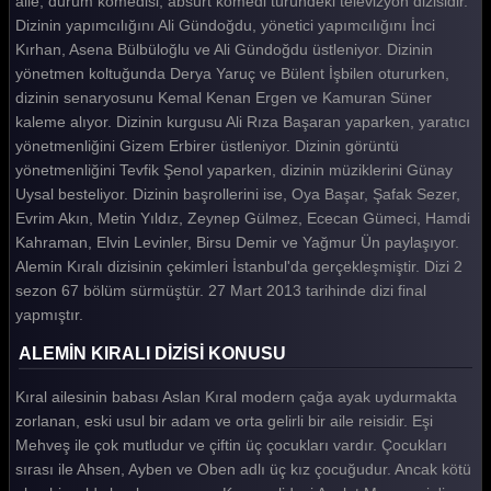
aile, durum komedisi, absürt komedi türündeki televizyon dizisidir.
Dizinin yapımcılığını Ali Gündoğdu, yönetici yapımcılığını İnci
Alemin Kralı 31. Bölüm
Kırhan, Asena Bülbüloğlu ve Ali Gündoğdu üstleniyor. Dizinin
Alemin Kralı 30. Bölüm
yönetmen koltuğunda Derya Yaruç ve Bülent İşbilen otururken,
dizinin senaryosunu Kemal Kenan Ergen ve Kamuran Süner
Alemin Kralı 29. Bölüm
kaleme alıyor. Dizinin kurgusu Ali Rıza Başaran yaparken, yaratıcı
yönetmenliğini Gizem Erbirer üstleniyor. Dizinin görüntü
Alemin Kralı 28. Bölüm
yönetmenliğini Tevfik Şenol yaparken, dizinin müziklerini Günay
Alemin Kralı 27. Bölüm
Uysal besteliyor. Dizinin başrollerini ise, Oya Başar, Şafak Sezer,
Evrim Akın, Metin Yıldız, Zeynep Gülmez, Ececan Gümeci, Hamdi
Alemin Kralı 26. Bölüm
Kahraman, Elvin Levinler, Birsu Demir ve Yağmur Ün paylaşıyor.
Alemin Kıralı dizisinin çekimleri İstanbul'da gerçekleşmiştir. Dizi 2
Alemin Kralı 25. Bölüm
sezon 67 bölüm sürmüştür. 27 Mart 2013 tarihinde dizi final
Alemin Kralı 24. Bölüm
yapmıştır.
Alemin Kralı 23. Bölüm
ALEMİN KIRALI DİZİSİ KONUSU
Alemin Kralı 22. Bölüm
Kıral ailesinin babası Aslan Kıral modern çağa ayak uydurmakta
zorlanan, eski usul bir adam ve orta gelirli bir aile reisidir. Eşi
Alemin Kralı 21. Bölüm
Mehveş ile çok mutludur ve çiftin üç çocukları vardır. Çocukları
Alemin Kralı 20. Bölüm
sırası ile Ahsen, Ayben ve Oben adlı üç kız çocuğudur. Ancak kötü