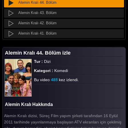
Alemin Kralı 44. Bölüm
Alemin Kralı 43. Bölüm
Alemin Kralı 42. Bölüm
Alemin Kralı 41. Bölüm
Alemin Kralı 40. Bölüm
Alemin Kralı 44. Bölüm izle
Alemin Kralı 39. Bölüm
Tur :
Dizi
Alemin Kralı 38. Bölüm
Kategori :
Komedi
Alemin Kralı 37. Bölüm
Bu video
485
kez izlendi.
Alemin Kralı 36. Bölüm
Alemin Kralı 35. Bölüm
Alemin Kralı Hakkında
Alemin Kralı 34. Bölüm
Alemin Kıralı dizisi, Süreç Film yapım şirketi tarafından 16 Eylül
Alemin Kralı 33. Bölüm
2011 tarihinde yayınlanmaya başlayan ATV ekranları için çekilmiş
Alemin Kralı 32. Bölüm