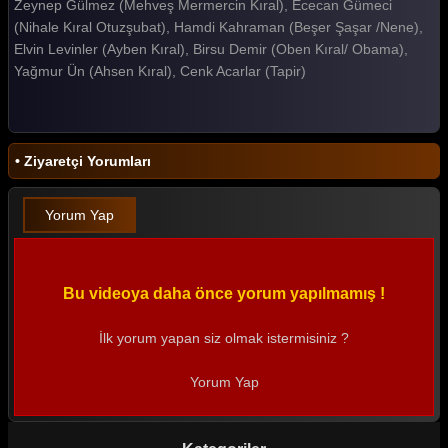
Zeynep Gülmez (Mehveş Mermercin Kıral), Ececan Gümeci
(Nihale Kıral Otuzşubat), Hamdi Kahraman (Beşer Şaşar /Nene),
Alemin Kralı 6. Bölüm
Elvin Levinler (Ayben Kıral), Birsu Demir (Oben Kıral/ Obama),
Alemin Kralı 5. Bölüm
Yağmur Ün (Ahsen Kıral), Cenk Acarlar (Tapir)
Alemin Kralı 4. Bölüm
Alemin Kralı 3. Bölüm
• Ziyaretçi Yorumları
Alemin Kralı 2. Bölüm
Alemin Kralı 1. Bölüm
Yorum Yap
Tüm Bölümleri Göster
Bu videoya daha önce yorum yapılmamış !
İlk yorum yapan siz olmak istermisiniz ?
Yorum Yap