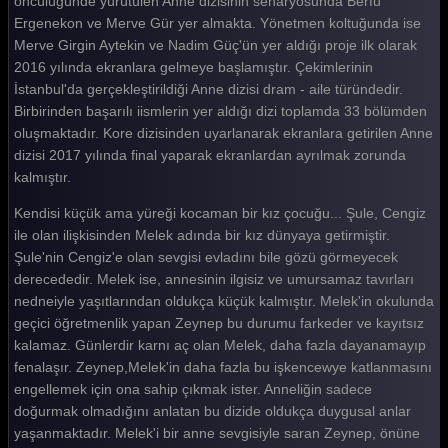
öncülüğünde yürütülen Anne dizisinin senaryosunda Berfu
Ergenekon ve Merve Gür yer almakta. Yönetmen koltuğunda ise
Merve Girgin Aytekin ve Nadim Güç'ün yer aldığı proje ilk olarak
2016 yılında ekranlara gelmeye başlamıştır. Çekimlerinin
İstanbul'da gerçekleştirildiği Anne dizisi dram - aile türündedir.
Birbirinden başarılı iismlerin yer aldığı dizi toplamda 33 bölümden
oluşmaktadır. Kore dizisinden uyarlanarak ekranlara getirilen Anne
dizisi 2017 yılında final yaparak ekranlardan ayrılmak zorunda
kalmıştır.
Kendisi küçük ama yüreği kocaman bir kız çocuğu... Şule, Cengiz
ile olan ilişkisinden Melek adında bir kız dünyaya getirmiştir.
Şule'nin Cengiz'e olan sevgisi evladını bile gözü görmeyecek
derecededir. Melek ise, annesinin ilgisiz ve umursamaz tavırları
nedneiyle yaşıtlarından oldukça küçük kalmıştır. Melek'in okulunda
geçici öğretmenlik yapan Zeynep bu durumu farkeder ve kayıtsız
kalamaz. Günlerdir karnı aç olan Melek, daha fazla dayanamayıp
fenalaşır. Zeynep,Melek'in daha fazla bu işkencewye katlanmasını
engellemek için ona sahip çıkmak ister. Anneliğin sadece
doğurmak olmadığını anlatan bu dizide oldukça duygusal anlar
yaşanmaktadır. Melek'i bir anne sevgisiyle saran Zeynep, önüne