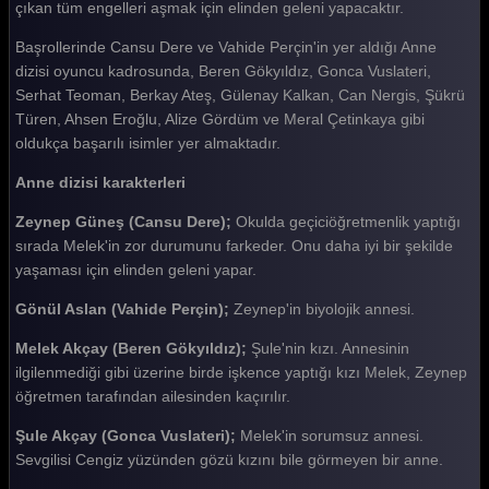
çıkan tüm engelleri aşmak için elinden geleni yapacaktır.
Başrollerinde Cansu Dere ve Vahide Perçin'in yer aldığı Anne
dizisi oyuncu kadrosunda, Beren Gökyıldız, Gonca Vuslateri,
Serhat Teoman, Berkay Ateş, Gülenay Kalkan, Can Nergis, Şükrü
Türen, Ahsen Eroğlu, Alize Gördüm ve Meral Çetinkaya gibi
oldukça başarılı isimler yer almaktadır.
Anne dizisi karakterleri
Zeynep Güneş (Cansu Dere);
Okulda geçiciöğretmenlik yaptığı
sırada Melek'in zor durumunu farkeder. Onu daha iyi bir şekilde
yaşaması için elinden geleni yapar.
Gönül Aslan (Vahide Perçin);
Zeynep'in biyolojik annesi.
Melek Akçay (Beren Gökyıldız);
Şule'nin kızı. Annesinin
ilgilenmediği gibi üzerine birde işkence yaptığı kızı Melek, Zeynep
öğretmen tarafından ailesinden kaçırılır.
Şule Akçay (Gonca Vuslateri);
Melek'in sorumsuz annesi.
Sevgilisi Cengiz yüzünden gözü kızını bile görmeyen bir anne.