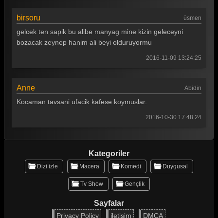
birsoru
üsmen
gelcek ten sapik bu alibe manyag mine kizin geleceyni
bozacak zeynep hanim ali beyi olduruyormu
2016-11-09 13:24:25
Anne
Abidin
Kocaman tavsani ufacik kafese koymuslar.
2016-10-30 17:48:24
Kategoriler
Dizi izle
Macera
Komedi
Duygusal
Tv Show
Gençlik
Sayfalar
Privacy Policy
iletişim
DMCA