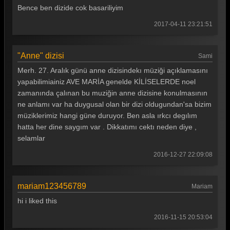
Bence ben dizide cok basariliyim
2017-04-11 23:21:51
"Anne" dizisi
Sami
Merh. 27. Aralık günü anne dizisindekı müziği açıklamasını
yapabilimiainiz AVE MARİA genelde KİLİSELERDE noel
zamanında çalınan bu muziğin anne dizisine konulmasının
ne anlamı var ha duygusal olan bir dizi oldugundan'sa bizim
müziklerimiz hangi güne duruyor. Ben asla ırkcı degılım
hatta her dine saygım var . Dikkatımı cektı neden diye ,
selamlar
2016-12-27 22:09:08
mariam123456789
Mariam
hi i liked this
2016-11-15 20:53:04