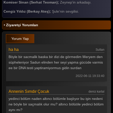
Komiser Sinan (Serhat Teoman);
Zeynep'in arkadaşı.
Cengiz Yıldız (Berkay Ateş);
Şule'nin sevgilisi.
• Ziyaretçi Yorumları
Yorum Yap
ha ha
Sultan
Böyle bir sacmalik baska bir dizi de görmedim Meryem den
süpheleniyor Sadun elinden her seyi yapma gücüde varmis
ee bir DNA testi yaptiramiyormus gidin surdan
2022-06-11 19:33:40
Annenin Sırrıdır Çocuk
deniz kartal
yedinci bölüm naden altıncı bölümle başlıyor bu işin nedeni
ne böyle bir saçmalık olur mu? altıncı bölüöle yedinci bölüm
aynı mı?