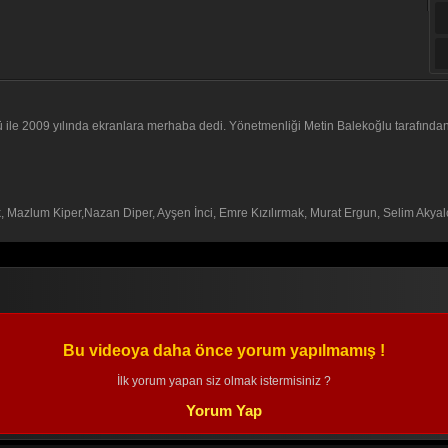
lümü ile 2009 yılında ekranlara merhaba dedi. Yönetmenliği Metin Balekoğlu tarafında
 Mazlum Kiper,Nazan Diper, Ayşen İnci, Emre Kızılırmak, Murat Ergun, Selim Akyalç
Bu videoya daha önce yorum yapılmamış !
İlk yorum yapan siz olmak istermisiniz ?
Yorum Yap