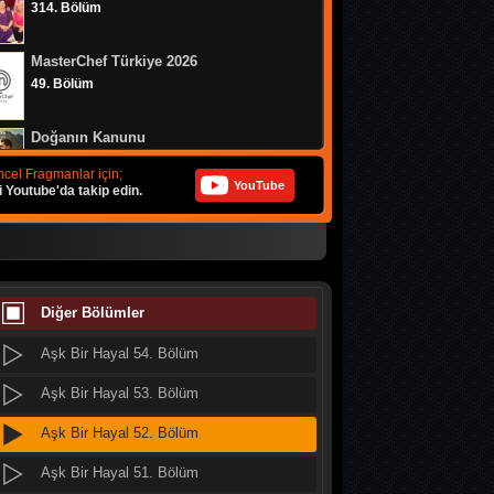
314. Bölüm
Aşk Bir Hayal 62. Bölüm
MasterChef Türkiye 2026
Aşk Bir Hayal 61. Bölüm
49. Bölüm
Aşk Bir Hayal 60. Bölüm
Doğanın Kanunu
Aşk Bir Hayal 59. Bölüm
9. Bölüm
cel Fragmanlar için;
YouTube
i Youtube'da takip edin.
Aşk Bir Hayal 58. Bölüm
MasterChef Türkiye 2026
Aşk Bir Hayal 57. Bölüm
48. Bölüm
Aşk Bir Hayal 56. Bölüm
MasterChef Türkiye 2026
47. Bölüm
Diğer Bölümler
Aşk Bir Hayal 55. Bölüm
Aşk Bir Hayal 54. Bölüm
Altı Üstü İstanbul
8. Bölüm
Aşk Bir Hayal 53. Bölüm
Aşk Bir Hayal 52. Bölüm
MasterChef Türkiye 2026
46. Bölüm
Aşk Bir Hayal 51. Bölüm