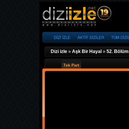
DİZİ İZLE
AKTİF DİZİLER
TÜM DİZİ
Dizi izle
»
Aşk Bir Hayal
»
52. Bölüm
Tek Part