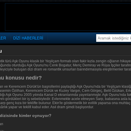
LER
DİZİ HABERLERİ
u
k türü Aşk Oyunu klasik bir Yeşilçam formatı olan fakir kızla zengin oğlanın hikay
ğunda oturduğu Aşk Oyunu'nu Cenk Bogatur, Meriç Demiray ve Rüya İşçiler tarafın
leyiciyle buluşan dizi dram ve romantik unsurları barındırmasıyla eleştirmenler tara
u konusu nedir?
n ve Keremcem Dürük'ün başrollerini paylaştığı Aşk Oyunu'nda bir Yeşilçam klasiği 
 Yasemin Özilhan, Keremcem Dürük ve Kuzey Vargın, Cem Görgeç, Belit Özükan, E
ğı Aşk Oyunu 2005 yılında Kanal D ekranlarında yayınlanmıştır. Aşk Oyunu'nda fakir 
ayırlı gördükleri bir iş sebebiyledir. Evlenmekte acele etmeyen Sarp, babasına asla kar
 Sarp genç kıza bir teklifte bulunur. Ekin'le göstermelik bir evlilik yaparsa ona muhtaç
kârlık yapar ve teklifi kabul eder. Asıl dram şimdi başlıyordur.
izisinde kimler oynuyor?
an