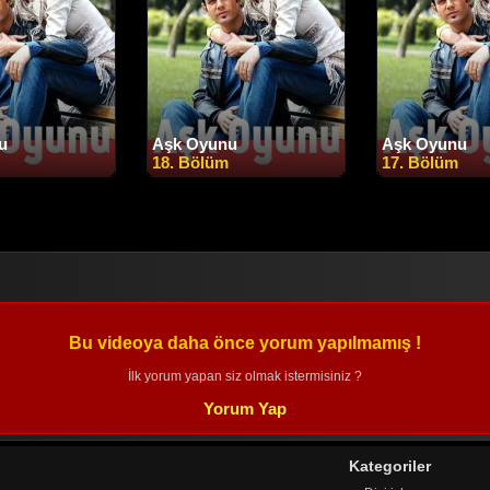
u
Aşk Oyunu
Aşk Oyunu
18. Bölüm
17. Bölüm
Bu videoya daha önce yorum yapılmamış !
İlk yorum yapan siz olmak istermisiniz ?
Yorum Yap
Kategoriler