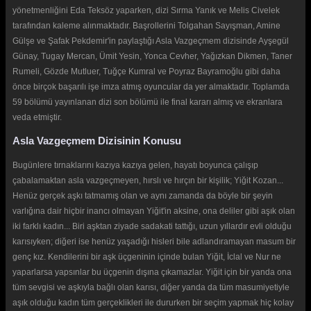
yönetmenliğini Eda Teksöz yaparken, dizi Sırma Yanık ve Melis Civelek
tarafından kaleme alınmaktadır. Başrollerini Tolgahan Sayışman, Amine
Gülşe ve Şafak Pekdemir'in paylaştığı Asla Vazgeçmem dizisinde Ayşegül
Günay, Tugay Mercan, Ümit Yesin, Yonca Cevher, Yağızkan Dikmen, Taner
Rumeli, Gözde Mutluer, Tuğçe Kumral ve Poyraz Bayramoğlu gibi daha
önce birçok başarılı işe imza atmış oyuncular da yer almaktadır. Toplamda
59 bölümü yayınlanan dizi son bölümü ile final kararı almış ve ekranlara
veda etmiştir.
Asla Vazgeçmem Dizisinin Konusu
Bugünlere tırnaklarını kazıya kazıya gelen, hayatı boyunca çalışıp
çabalamaktan asla vazgeçmeyen, hırslı ve hırçın bir kişilik; Yiğit Kozan...
Henüz gerçek aşkı tatmamış olan ve aynı zamanda da böyle bir şeyin
varlığına dair hiçbir inancı olmayan Yiğit'in aksine, ona deliler gibi aşık olan
iki farklı kadın... Biri aşktan ziyade sadakati tattığı, uzun yıllardır evli olduğu
karısıyken; diğeri ise henüz yaşadığı hisleri bile adlandıramayan masum bir
genç kız. Kendilerini bir aşk üçgeninin içinde bulan Yiğit, İclal ve Nur ne
yaparlarsa yapsınlar bu üçgenin dışına çıkamazlar. Yiğit için bir yanda ona
tüm sevgisi ve aşkıyla bağlı olan karısı, diğer yanda da tüm masumiyetiyle
aşık olduğu kadın tüm gerçeklikleri ile dururken bir seçim yapmak hiç kolay