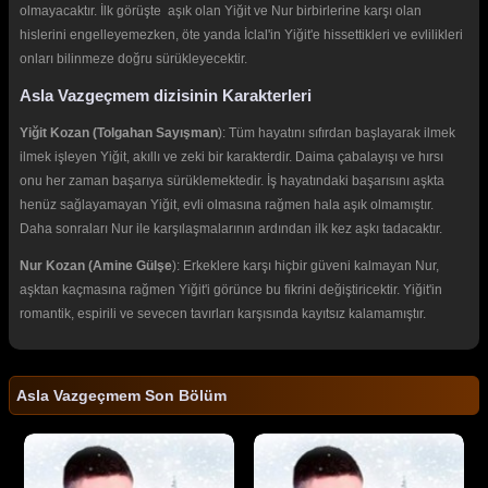
olmayacaktır. İlk görüşte aşık olan Yiğit ve Nur birbirlerine karşı olan
hislerini engelleyemezken, öte yanda İclal'in Yiğit'e hissettikleri ve evlilikleri
onları bilinmeze doğru sürükleyecektir.
Asla Vazgeçmem dizisinin Karakterleri
Yiğit Kozan (Tolgahan Sayışman
): Tüm hayatını sıfırdan başlayarak ilmek
ilmek işleyen Yiğit, akıllı ve zeki bir karakterdir. Daima çabalayışı ve hırsı
onu her zaman başarıya sürüklemektedir. İş hayatındaki başarısını aşkta
henüz sağlayamayan Yiğit, evli olmasına rağmen hala aşık olmamıştır.
Daha sonraları Nur ile karşılaşmalarının ardından ilk kez aşkı tadacaktır.
Nur Kozan (Amine Gülşe
): Erkeklere karşı hiçbir güveni kalmayan Nur,
aşktan kaçmasına rağmen Yiğit'i görünce bu fikrini değiştiricektir. Yiğit'in
romantik, espirili ve sevecen tavırları karşısında kayıtsız kalamamıştır.
Asla Vazgeçmem Son Bölüm