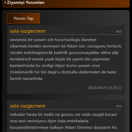
• Ziyaretçi Yorumları
Yorum Yap
asla vazgecmem
eco
seviyesiz,bir yasam icin huzursuzluga davetiye
cikarmak,kendini sevmiyen bir Adam icin ,cocugunu hertürlü
rezalet entirikaigrenclik kadinlik gururunuayaklar altina alip
kendinirezil etmek yazik böyle bir yasmi dizi yapmislar
bazilarimizda bu reziligi izliyor bumu yasam onur
müslümanlik hic biri degil u dizimafia dizilerinden de beter
benim nazarimda
2016-09-25 18:28:12
asla vazgecmem
eco
nekadar hasta bir kadin ne gururu var nede saygili kocasi
ona seni sevmiyoru diyor hala entirikalarla
kocasinidöndürmeye kalkiyor Adam Dönmez dünyanin hic