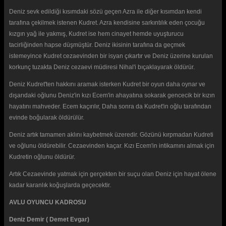
Deniz sevk edildiği kısımdaki sözü geçen Azra ile diğer kısımdan kendi
tarafına çekilmek istenen Kudret. Azra kendisine sarkıntılık eden çocuğu
kızgın yağ ile yakmış, Kudret ise hem cinayet hemde uyuşturucu
tacirliğinden hapse düşmüştür. Deniz ikisinin tarafına da geçmek
istemeyince Kudret cezaevinden bir isyan çıkartır ve Deniz üzerine kurulan
korkunç tuzakta Deniz cezaevi müdiresi Nihal'i bıçaklayarak öldürür.
Deniz Kudret'ten hakkını aramak isterken Kudret bir oyun daha oynar ve
dışarıdaki oğlunu Deniz'in kızı Ecem'in ahayatına sokarak gencecik bir kızın
hayatını mahveder. Ecem kaçırılır, Daha sonra da Kudret'in oğlu tarafından
evinde boğularak öldürülür.
Deniz artık tamamen aklını kaybetmek üzeredir. Gözünü kırpmadan Kudreti
ve oğlunu öldürebilir. Cezaevinden kaçar. Kızı Ecem'in intikamını almak için
Kudretin oğlunu öldürür.
Artık Cezaevinde yatmak için gerçekten bir suçu olan Deniz için hayat ölene
kadar karanlık koğuşlarda geçecektir.
AVLU OYUNCU KADROSU
Deniz Demir ( Demet Evgar)