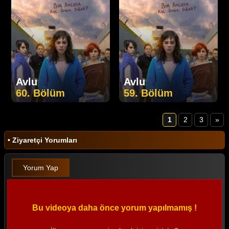
Avlu
Avlu
60. Bölüm
59. Bölüm
1
2
3
»
• Ziyaretçi Yorumları
Yorum Yap
Bu videoya daha önce yorum yapılmamış !