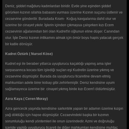
Deniz, şiddet mağduru kadınlardan biridir. Evde yine eşinden şiddet
görürken kızının silahla babasını vurması üzerine Kızının suçunu üstlenir ve
cezaevine gönderilir. Buradada Kısım- Koğuş kavgalarına dahil olur ve
üzerine bir cinayet yıkılır. İşlerin içinden çıkmayua çalışırken kızı Ecem
cezaevinin ağalarından biri olan Kudret'in oğlunun eline düşer. Canından
olur. İşte Deniz kızının intikamını almak için ömür boyu hapis yatacak gerçek
bir katile dönüşür.
Kudret Öztürk ( Nursel Köse)
Kudret eşi ile beraber yıllarca uyuşturucu kaçaklığı yapmış ama işler
sarpasarınca kocası tüm işlediği suçları eşi Kudretin üzerine yıkmış ve
cezaevine düşmüştür. Burada da uyuşturucu ticaretine devam etmiş
mahkumları adete birer kobay gibi zehirlemiştir. Deniz kendisine uyum
sağlamayınca üzerine bir cinayet yıkmış birde kızı Ecem'i öldürtmüştür.
Azra Kaya ( Ceren Moray)
Azra gencecik yaşında kendisine sarkıntılık yapan bir adamın üzerine kızgın
yağ döktüğü için hapse düşmüştür. Cezaevindeki başka bir kızımın
sorumluluğu kendi yöntemleri ile onun üzerindedir. Azmi ve doğruluğu
içeride yaptığı uyuşturucu ticareti ile diğer mahkumları kendisine muhtaç