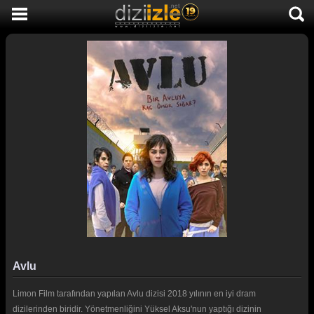
DİZİ İZLE
AKTİF DİZİLER
SON EKLENEN DİZİLER
TÜM DİZİLER
MACERA
KOMEDİ
DUYGUSAL
TARİHİ
TV SHOW
Avlu
GENÇLİK
Limon Film tarafından yapılan Avlu dizisi 2018 yılının en iyi dram
DİZİ HABERLERİ
dizilerinden biridir. Yönetmenliğini Yüksel Aksu'nun yaptığı dizinin