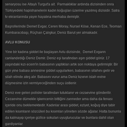
senaryosu ise Altaylı Turgut'a ait. Parmaklıklar ardında dizisinden onra
Türkiyedeki hapishanelerin kadın koğuşları üzerine yazılmış dizisidir. Satra
tv ekranlarında yayın hayatına merhaba demiştir.
Başrollerinde Demet Evgar, Ceren Moray, Nursel Köse, Kenan Ece, Teoman
Kumbaracıbaşı, Rüçhan Çalışkur, Deniz Barut yer almakadır.
AVLU KONUSU
Yine bir kadına şiddet ile başlayan Avlu dizisinde, Demet Evgarın
canlandırdığı Deniz Demir. Deniz eşi tarafından aşırı şiddet görür. 17
yaşındaki kızı ecem'in babasının yaptıkları artık son noktaya getirmiştir. Bir
gün yine babası annesine şiddet uygularken, babasının silahını gelir ve
silah elinde ateş alır. Babasını vurur ama Deniz kzıının islah evine
düşmesine izin vermiyeceğinden suçu üstlenir.
Deniz eve gelen polisler tarafından tutuklanır ve cezaevine gönderilir.
Cezaevine dümekle işkencenin bittiğini zanneder ama daha da fenası
içeride onu beklemektedir. Kadınlar arası şiddet, eziyet, koğuş diye tabir
edilen kısımların sözcüleri bu kısımları yöneten sözde ağalar. Hatta bununla
da kalmayıp içeriye gizlice sokulan uyuşturucular ve bunlara dahil olan
gardiyanlar.