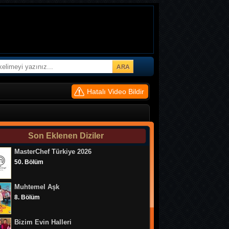
Hatalı Video Bildir
Belalı Baldız 34. Bölüm
Belalı Baldız 33. Bölüm
Son Eklenen Diziler
MasterChef Türkiye 2026
Belalı Baldız 32. Bölüm
50. Bölüm
Belalı Baldız 31. Bölüm
Muhtemel Aşk
Belalı Baldız 30. Bölüm
8. Bölüm
Belalı Baldız 29. Bölüm
Bizim Evin Halleri
Belalı Baldız 28. Bölüm