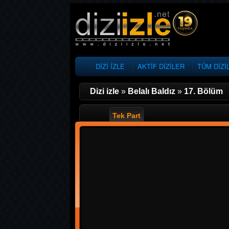
DİZİ İZLE
AKTİF DİZİLER
TÜM DİZİ
Dizi izle
»
Belalı Baldız
»
17. Bölüm
Tek Part