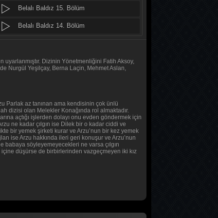
Belalı Baldız 15. Bölüm
Daha 17
10. Bölüm
Belalı Baldız 14. Bölüm
Belalı Baldız 13. Bölüm
Her Şey Mümkün
2. Bölüm
Belalı Baldız 12. Bölüm
 uyarlanmıştır. Dizinin Yönetmenliğini Fatih Aksoy,
nde Nurgül Yeşilçay, Berna Laçin, Mehmet Aslan,
Her Şey Mümkün
Belalı Baldız 11. Bölüm
1. Bölüm
Belalı Baldız 10. Bölüm
i Arzu Parlak az tanınan ama kendisinin çok ünlü
abah dizisi olan Melekler Konağında rol almaktadır.
Baş Başa
Belalı Baldız 9. Bölüm
larına açtığı işlerden dolayı onu evden göndermek için
2. Bölüm
zu ne kadar çılgın ise Dilek bir o kadar ciddi ve
Belalı Baldız 8. Bölüm
ikte bir yemek şirketi kurar ve Arzu’nun bir kez yemek
lan ise Arzu hakkında ileri geri konuşur ve Arzu’nun
anne babaya söyleyemeyecekleri ne varsa çılgın
Baş Başa
Belalı Baldız 7. Bölüm
ın içine düşürse de birbirlerinden vazgeçmeyen iki kız
1. Bölüm
Belalı Baldız 6. Bölüm
MasterChef Türkiye 2026
Belalı Baldız 5. Bölüm
45. Bölüm
Belalı Baldız 4. Bölüm
Sıfır Bir 4 Sezon