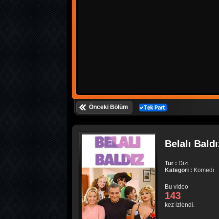
Önceki Bölüm
Belalı Bald
Tur :
Dizi
Kategori :
Komedi
Bu video
143
kez izlendi.