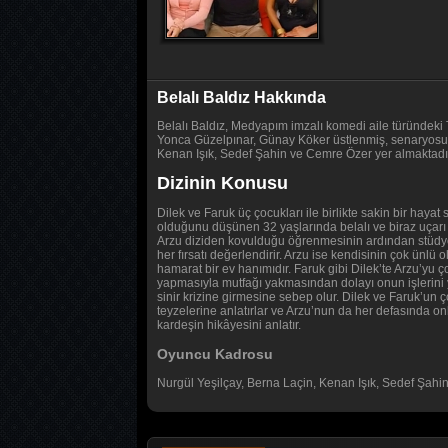
Belalı Baldız Hakkında
Belalı Baldız, Medyapım imzalı komedi aile türündeki 
Yonca Güzelpınar, Günay Köker üstlenmiş, senaryosun
Kenan Işık, Sedef Şahin ve Cemre Özer yer almaktadı
Dizinin Konusu
Dilek ve Faruk üç çocukları ile birlikte sakin bir hayat
olduğunu düşünen 32 yaşlarında belalı ve biraz uçarı ve
Arzu diziden kovulduğu öğrenmesinin ardından stüdyoyu
her fırsatı değerlendirir. Arzu ise kendisinin çok ünl
hamarat bir ev hanımıdır. Faruk gibi Dilek’te Arzu’yu 
yapmasıyla mutfağı yakmasından dolayı onun işlerini ya
sinir krizine girmesine sebep olur. Dilek ve Faruk’un 
teyzelerine anlatırlar ve Arzu’nun da her defasında onl
kardeşin hikâyesini anlatır.
Oyuncu Kadrosu
Nurgül Yeşilçay, Berna Laçin, Kenan Işık, Sedef Şahin