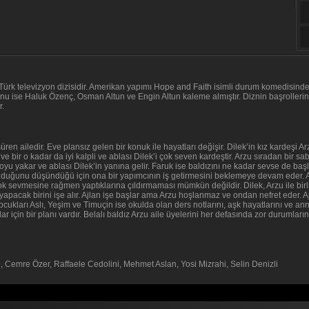
Türk televizyon dizisidir. Amerikan yapımı Hope and Faith isimli durum komedisinden
u ise Haluk Özenç, Osman Altun ve Engin Altun kaleme almıştır. Diznin başrolleri
r.
 süren ailedir. Eve plansız gelen bir konuk ile hayatları değişir. Dilek’in kız kardeş
 bir o kadar da iyi kalpli ve ablası Dilek’i çok seven kardeştir. Arzu sıradan bir s
 yakar ve ablası Dilek’in yanına gelir. Faruk ise baldızını ne kadar sevse de baş
ü olduğunu düşündüğü için ona bir yapımcının iş getirmesini beklemeye devam eder. Ar
çok sevmesine rağmen yaptıklarına çıldırmaması mümkün değildir. Dilek, Arzu ile birl
pacak birini işe alır. Ajlan işe başlar ama Arzu hoşlanmaz ve ondan nefret eder. Aj
çocukları Aslı, Yeşim ve Timuçin ise okulda olan ders notlarını, aşk hayatlarını ve 
ar için bir planı vardır. Belalı baldız Arzu aile üyelerini her defasında zor durumlar
, Cemre Özer, Raffaele Cedolini, Mehmet Aslan, Yosi Mizrahi, Selin Denizli