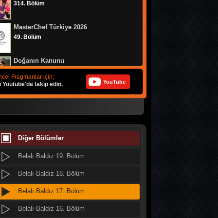
314. Bölüm
Belalı Baldız 27. Bölüm
MasterChef Türkiye 2026
Belalı Baldız 26. Bölüm
49. Bölüm
Belalı Baldız 25. Bölüm
Doğanın Kanunu
Belalı Baldız 24. Bölüm
9. Bölüm
cel Fragmanlar için;
YouTube
i Youtube'da takip edin.
Belalı Baldız 23. Bölüm
MasterChef Türkiye 2026
Belalı Baldız 22. Bölüm
48. Bölüm
Belalı Baldız 21. Bölüm
MasterChef Türkiye 2026
47. Bölüm
Diğer Bölümler
Belalı Baldız 20. Bölüm
Belalı Baldız 19. Bölüm
Altı Üstü İstanbul
8. Bölüm
Belalı Baldız 18. Bölüm
Belalı Baldız 17. Bölüm
MasterChef Türkiye 2026
46. Bölüm
Belalı Baldız 16. Bölüm