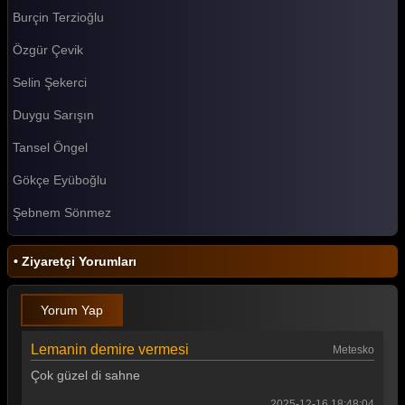
Burçin Terzioğlu
Özgür Çevik
Selin Şekerci
Duygu Sarışın
Tansel Öngel
Gökçe Eyüboğlu
Şebnem Sönmez
• Ziyaretçi Yorumları
Yorum Yap
Lemanin demire vermesi
Metesko
Çok güzel di sahne
2025-12-16 18:48:04