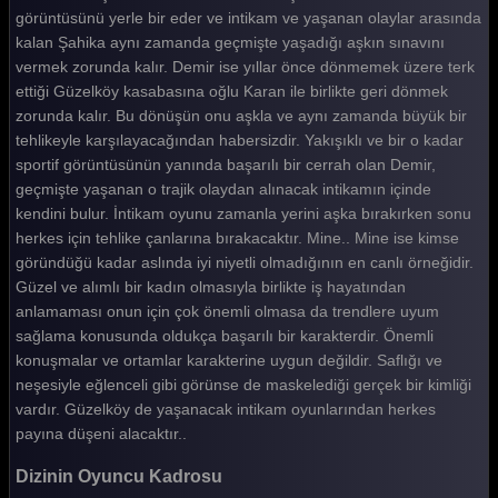
görüntüsünü yerle bir eder ve intikam ve yaşanan olaylar arasında
kalan Şahika aynı zamanda geçmişte yaşadığı aşkın sınavını
vermek zorunda kalır. Demir ise yıllar önce dönmemek üzere terk
ettiği Güzelköy kasabasına oğlu Karan ile birlikte geri dönmek
zorunda kalır. Bu dönüşün onu aşkla ve aynı zamanda büyük bir
tehlikeyle karşılayacağından habersizdir. Yakışıklı ve bir o kadar
sportif görüntüsünün yanında başarılı bir cerrah olan Demir,
geçmişte yaşanan o trajik olaydan alınacak intikamın içinde
kendini bulur. İntikam oyunu zamanla yerini aşka bırakırken sonu
herkes için tehlike çanlarına bırakacaktır. Mine.. Mine ise kimse
göründüğü kadar aslında iyi niyetli olmadığının en canlı örneğidir.
Güzel ve alımlı bir kadın olmasıyla birlikte iş hayatından
anlamaması onun için çok önemli olmasa da trendlere uyum
sağlama konusunda oldukça başarılı bir karakterdir. Önemli
konuşmalar ve ortamlar karakterine uygun değildir. Saflığı ve
neşesiyle eğlenceli gibi görünse de maskelediği gerçek bir kimliği
vardır. Güzelköy de yaşanacak intikam oyunlarından herkes
payına düşeni alacaktır..
Dizinin Oyuncu Kadrosu