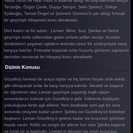
Yekta Torun ve Hilal Yıldız’ın kaleme aldığı ve başrollerinde Burçin
Terzioğlu, Özgür Çevik, Duygu Sarışın, Selin Şekerci, Gökçe
Eyüboğlu, Tansel Öngel ve Şebnem Sönmez’in yer aldığı fırtınalı
bir geçmişin hikayesini konu almaktadır.
Dört kadın ve bir adam.. Leman, Mine, Suzi, Şahika ve Demir
geçmişin tozlu raflarından gelen sırlarla yolları kesişir. Kurulan
dostlukların yaşanan aşkların ardında cesur bir yüzleşmeyle karşı
karşıya kalırlar. Fırtınalar koparak sırlar huzurlu görünen yapılarını
derinden sarsacak bir hikayeyi konu almaktadır.
Dizinin Konusu
Güzelköy herkesi bir araya toplar ve hiç birinin hayatı artık eskisi
gibi olmayacak sırlar ile karşı karşıya kalırlar. İdealist ve başarılı
bir öğretmen olan Leman geçmişte yaşadığı trajik olayın
sorumlularını bulmak için Güzelköy’e gelir. İntikamla başlayan
yolculuğuna birde aşk eklenir. Yeni dostluklar yeni aşk bir süre
sonunda cinayete kadar uzanır. Şahika ise Güzelköy’ün belediye
başkanır. Leman Güzelköy’e gelene kadar ise kusursuz görünen
hayatı vardır. Köklü ve zengin bir ailenin kızı olan Şahika başarılı
ve hırslı bir iş kadınıdır. Leman’ın dönüşü ise onun kusursuz