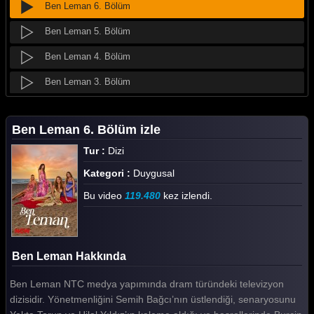
Ben Leman 6. Bölüm
Ben Leman 5. Bölüm
Ben Leman 4. Bölüm
Ben Leman 3. Bölüm
Ben Leman 2. Bölüm
Ben Leman 6. Bölüm izle
Ben Leman 1. Bölüm
Tur :
Dizi
Tüm Bölümleri Göster
Kategori :
Duygusal
Bu video
119.480
kez izlendi.
Ben Leman Hakkında
Ben Leman NTC medya yapımında dram türündeki televizyon
dizisidir. Yönetmenliğini Semih Bağcı’nın üstlendiği, senaryosunu