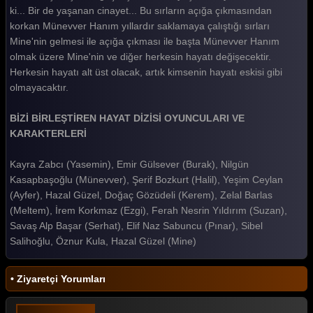
Bizi Birleştiren Hayat 106. Bölüm
ki... Bir de yaşanan cinayet... Bu sırların açığa çıkmasından
korkan Münevver Hanım yıllardır saklamaya çalıştığı sırları
Bizi Birleştiren Hayat 105. Bölüm
Mine'nin gelmesi ile açığa çıkması ile başta Münevver Hanım
olmak üzere Mine'nin ve diğer herkesin hayatı değişecektir.
Bizi Birleştiren Hayat 104. Bölüm
Herkesin hayatı alt üst olacak, artık kimsenin hayatı eskisi gibi
Bizi Birleştiren Hayat 103. Bölüm
olmayacaktır.
Bizi Birleştiren Hayat 102. Bölüm
BİZİ BİRLEŞTİREN HAYAT DİZİSİ OYUNCULARI VE
KARAKTERLERİ
Bizi Birleştiren Hayat 101. Bölüm
Bizi Birleştiren Hayat 100. Bölüm
Kayra Zabcı (Yasemin), Emir Gülsever (Burak), Nilgün
Kasapbaşoğlu (Münevver), Şerif Bozkurt (Halil), Yeşim Ceylan
Bizi Birleştiren Hayat 99. Bölüm
(Ayfer), Hazal Güzel, Doğaç Gözüdeli (Kerem), Zelal Barlas
(Meltem), İrem Korkmaz (Ezgi), Ferah Nesrin Yıldırım (Suzan),
Bizi Birleştiren Hayat 98. Bölüm
Savaş Alp Başar (Serhat), Elif Naz Sabuncu (Pınar), Sibel
Bizi Birleştiren Hayat 97. Bölüm
Salihoğlu, Öznur Kula, Hazal Güzel (Mine)
Bizi Birleştiren Hayat 96. Bölüm
• Ziyaretçi Yorumları
Bizi Birleştiren Hayat 95. Bölüm
Bizi Birleştiren Hayat 94. Bölüm