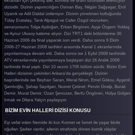
ekranları için çekilmiş aile, komedi ve dram türündeki televizyon
dizisidir. Dizinin yapımcılığını Osman Baş, Nilgün Sağyaşar, Erol
Bizim Evin Halleri 223. Bölüm
Uyanık ve Adil Daldal üstleniyor. Dizinin yönetmen koltuğunda
Bizim Evin Halleri 222. Bölüm
Tülay Eratalay, Tarık Alpagut ve Cafer Özgül otururken,
senaryosunu Tolga Aydoğan, Erkan Birgören, Ayşe Özgem Yoldaş
Bizim Evin Halleri 221. Bölüm
ve Aynur Ulusoy kaleme alıyor. Dizi TRT1 deki bölümlerine 30
Haziran 2006 da final yaparak son verdi. Daha sonra 9 Ekim
Bizim Evin Halleri 220. Bölüm
2006-27 Haziran 2008 tarihleri arasında Kanal 1 ekranlarında
Bizim Evin Halleri 219. Bölüm
yayınlanmaya devam etti. Daha sonra ise 1 Eylül 2008 tarihinde
ATV ekranlarında yayınlanmaya başlayan dizi 26 Aralık 2008
Bizim Evin Halleri 218. Bölüm
tarihinde final yaptı. Dizi 10 sezon 1705 bölüm sürdü. Bizim Evin
Halleri dizisinin çekimleri Ankara'da gerçekleşti. Dizinin
Bizim Evin Halleri 217. Bölüm
başrollerinde ise Beyhan Saran, Meral Niron, Emel Göksu, Ayşenil
Bizim Evin Halleri 216. Bölüm
Şamlıoğlu, Şahap Sayılgan, Nusret Çetinel, Pervin Ünalp, Burak
Demir, Murat Demir, Ozan Şenozan, Berfu Öngören, Hülya Gülşen
Bizim Evin Halleri 215. Bölüm
Irmak ve Dilara Yalçın paylaşıyor.
Bizim Evin Halleri 214. Bölüm
BİZİM EVİN HALLERİ DİZİSİ KONUSU
Bizim Evin Halleri 213. Bölüm
Eşi vefat eden Nemide iki kızı Kısmet ve İsmet ile yaşar birde
Bizim Evin Halleri 212. Bölüm
oğulları Şadan vardır, ailenin etrafında dönen komik olaylar