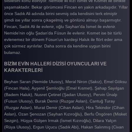
silsilesini konu ediniyor. Nemide iki kızı İsmet ve Kısmet ile birlikte
Bizim Evin Halleri 211. Bölüm
yaşamaktadır. Bekar görümcesi Fincan en yakın arkadaşıdır. Yıllar
önce Sadık Ali adında birini sevmiş oda kendisini terk etmiştir
Bizim Evin Halleri 210. Bölüm
şimdi ise yıllar sonra çıkagelmiş ve gönlünü almayı başarmıştır.
Bizim Evin Halleri 209. Bölüm
Fincan, Sadık Ali ile evlenir, oğlu Sayhan'da İsmet ile evlenir.
Nemide'nin oğlu Şadan'da Füsun ile evlenir. Kısmet ise bir türlü
Bizim Evin Halleri 208. Bölüm
evlenemez bir dönem Füsun'un kardeşi Haluk ile flört eder ama
çok sürmez ayrılırlar. Daha sonra da kendine uygun birini
Bizim Evin Halleri 207. Bölüm
bulamaz.
Bizim Evin Halleri 206. Bölüm
BİZİM EVİN HALLERİ DİZİSİ OYUNCULARI VE
Bizim Evin Halleri 205. Bölüm
KARAKTERLERİ
Bizim Evin Halleri 204. Bölüm
Beyhan Saran (Nemide Ulusoy), Meral Niron (Sakız), Emel Göksu
(Fincan Hala), Ayşenil Şamlıoğlu (Emel Kısmet), Şahap Sayılgan
Bizim Evin Halleri 203. Bölüm
(Badem Haluk), Nusret Çetinel (Şadan Ulusoy), Pervin Ünalp
Bizim Evin Halleri 202. Bölüm
(Fusun Ulusoy), Burak Demir (Ruzgar Aslan), Cantuğ Turay
(Ruzgar Aslan), Murat Demir (Cihan Aslan), Hira Tekindor (Cihan
Bizim Evin Halleri 201. Bölüm
Aslan), Ozan Şenozan (Sayhan Kızıroğlu), Berfu Öngören (Misket
Sezgin), Hüşya Gülşen Irmak (İsmet Kızıroğlu), Dilara Yalçın
Bizim Evin Halleri 200. Bölüm
(Rüya Ulusoy), Ergun Uçucu (Sadık Abi), Hakan Salınmış (Civan
Bizim Evin Halleri 199. Bölüm