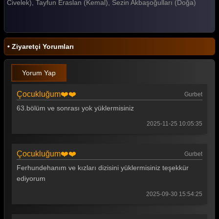
Civelek), Tayfun Eraslan (Kemal), Sezin Akbaşoğulları (Doğa)
Bizim Evin Halleri 198. Bölüm
Bizim Evin Halleri 197. Bölüm
• Ziyaretçi Yorumları
Bizim Evin Halleri 196. Bölüm
Bizim Evin Halleri 195. Bölüm
Yorum Yap
Bizim Evin Halleri 194. Bölüm
Çocukluğum❤️❤️
Gurbet
Bizim Evin Halleri 193. Bölüm
63.bölüm ve sonrası yok yüklermisiniz
Bizim Evin Halleri 192. Bölüm
2025-11-25 10:05:35
Bizim Evin Halleri 191. Bölüm
Çocukluğum❤️❤️
Gurbet
Bizim Evin Halleri 190. Bölüm
Ferhundehanım ve kızları dizisini yüklermisiniz teşekkür
Bizim Evin Halleri 189. Bölüm
ediyorum
Bizim Evin Halleri 188. Bölüm
2025-09-30 15:54:25
Bizim Evin Halleri 187. Bölüm