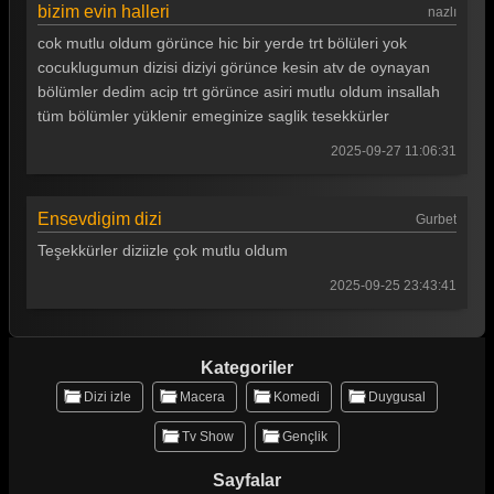
bizim evin halleri
nazlı
Bizim Evin Halleri 186. Bölüm
cok mutlu oldum görünce hic bir yerde trt bölüleri yok
Bizim Evin Halleri 185. Bölüm
cocuklugumun dizisi diziyi görünce kesin atv de oynayan
bölümler dedim acip trt görünce asiri mutlu oldum insallah
Bizim Evin Halleri 184. Bölüm
tüm bölümler yüklenir emeginize saglik tesekkürler
Bizim Evin Halleri 183. Bölüm
2025-09-27 11:06:31
Bizim Evin Halleri 182. Bölüm
Bizim Evin Halleri 181. Bölüm
Ensevdigim dizi
Gurbet
Teşekkürler diziizle çok mutlu oldum
Bizim Evin Halleri 180. Bölüm
2025-09-25 23:43:41
Bizim Evin Halleri 179. Bölüm
Bizim Evin Halleri 178. Bölüm
Kategoriler
Bizim Evin Halleri 177. Bölüm
Dizi izle
Macera
Komedi
Duygusal
Bizim Evin Halleri 176. Bölüm
Tv Show
Gençlik
Bizim Evin Halleri 175. Bölüm
Sayfalar