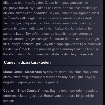
diğer ucu olan Kars'a gider. Orada bir inşaat şantiyesinde
çalışmaya başlar. Ayrı kalmak çok zordur ancak evlenmeleri için
dişlerini sıkmak zorundadırlar. Ceylan, Ömer'in yokluğunda ailesi
ve Ömer'e katkı sağlamak adına evlere temizliğe gitmektedir.
Temizlik için gittiği evlerden birinde karşısına Taylan çıkar. Çok
zengin bir ailenin oğlu olan Taylan, kafayı Ceylan'a takar. Bu
zamana kadar Taylan'ın hayatında istediği her şey sorgusuz
sualsiz anında gerçekleşmiştir. Bu durum da onu şımarık, zengin
bir züppeye dönüşmüştür. Ceylan'a sapıklığa varan ilgisi nedeniyle
Ceylan ve Ömer'le uğraşmaktan geride durmayacaktır. Ömer ise
Kars'tan İstanbul'a dönmesiyle birlikte Taylan ile yüzleşecektir.
Canevim dizisi karakterleri
Maraz Ömer - Mehti Aras Aydın:
Yetim ve öksüzdür. Hacı Anne
olarak hitap ettiği babannesi tarafından büyütülmüştür. Saygılı,
doğruları yapmaya çalışan bir gençtir.
Ceylan - Biran Damla Yılmaz:
Başına gelen şeylerle mücadele
edebilecek kadar güçlüdür. Bunun yanı sıra duru bir güzelliğe
sahiptir.