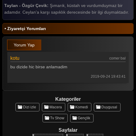
Taylan - Özgür Çevik:
Şımarık, küstah ve vurdumduymaz bir
adamdır. Ceylan'a karşı sapıklık derecesinde bir ilgi duymaktadır.
• Ziyaretçi Yorumları
Yorum Yap
kotu
comer bal
bu dizide hic birse anlamadim
2019-09-24 19:43:41
Kategoriler
Dizi izle
Macera
Komedi
Duygusal
Tv Show
Gençlik
Sayfalar