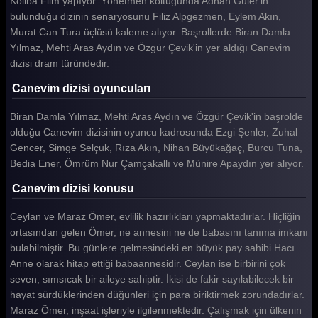
Koliba Film yapıyor. Yönetmen koltuğunda Adnan Güler'in
bulunduğu dizinin senaryosunu Filiz Alpgezmen, Eylem Akın,
Murat Can Tura üçlüsü kaleme alıyor. Başrollerde Biran Damla
Yılmaz, Mehti Aras Aydın ve Özgür Çevik'in yer aldığı Canevim
dizisi dram türündedir.
Canevim dizisi oyuncuları
Biran Damla Yılmaz, Mehti Aras Aydın ve Özgür Çevik'in başrolde
olduğu Canevim dizisinin oyuncu kadrosunda Ezgi Şenler, Zuhal
Gencer, Simge Selçuk, Rıza Akın, Nihan Büyükağaç, Burcu Tuna,
Bedia Ener, Ömrüm Nur Çamçakallı ve Münire Apaydın yer alıyor.
Canevim dizisi konusu
Ceylan ve Maraz Ömer, evlilik hazırlıkları yapmaktadırlar. Hiçliğin
ortasından gelen Ömer, ne annesini ne de babasını tanıma imkanı
bulabilmiştir. Bu günlere gelmesindeki en büyük pay sahibi Hacı
Anne olarak hitap ettiği babaannesidir. Ceylan ise birbirini çok
seven, sımsıcak bir aileye sahiptir. İkisi de fakir sayılabilecek bir
hayat sürdüklerinden düğünleri için para biriktirmek zorundadırlar.
Maraz Ömer, inşaat işleriyle ilgilenmektedir. Çalışmak için ülkenin