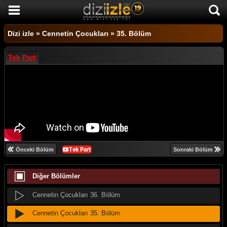
DİZİ İZLE
Dizi izle
»
Cennetin Çocukları
»
35. Bölüm
AKTİF DİZİLER
Tek Part
SON EKLENEN DİZİLER
TÜM DİZİLER
MACERA
KOMEDİ
DUYGUSAL
Önceki Bölüm
Sonraki Bölüm
TARİHİ
Diğer Bölümler
TV SHOW
GENÇLİK
Cennetin Çocukları 36. Bölüm
DİZİ HABERLERİ
Cennetin Çocukları 35. Bölüm