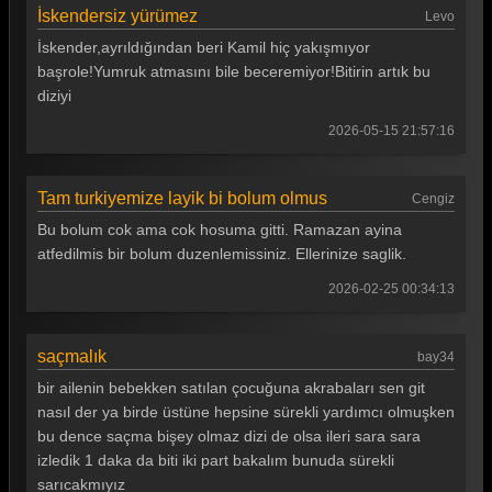
İskendersiz yürümez
Levo
İskender,ayrıldığından beri Kamil hiç yakışmıyor
başrole!Yumruk atmasını bile beceremiyor!Bitirin artık bu
diziyi
2026-05-15 21:57:16
Tam turkiyemize layik bi bolum olmus
Cengiz
Bu bolum cok ama cok hosuma gitti. Ramazan ayina
atfedilmis bir bolum duzenlemissiniz. Ellerinize saglik.
2026-02-25 00:34:13
saçmalık
bay34
bir ailenin bebekken satılan çocuğuna akrabaları sen git
nasıl der ya birde üstüne hepsine sürekli yardımcı olmuşken
bu dence saçma bişey olmaz dizi de olsa ileri sara sara
izledik 1 daka da biti iki part bakalım bunuda sürekli
sarıcakmıyız