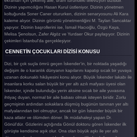
ekranları için çekilmiş aile, dram türündeki televizyon dizisidir.
Dizinin yapımcılığını Hasan Kurul üstleniyor. Dizinin yönetmen
Cennetin Çocukları 21. Bölüm
koltuğunda Soner Caner otururken, dizinin senaryosunu Ali Kara
Cennetin Çocukları 20. Bölüm
kaleme alıyor. Dizinin görüntü yönetmenliğini M. Taylan Sancaktar
yapıyor. Dizinin başrollerini ise, İsmail Hacıoğlu, Özgü Kaya,
Cennetin Çocukları 19. Bölüm
Melisa Şenolsun, Zafer Algöz ve Yurdaer Okur paylaşıyor. Dizinin
çekimleri İstanbul'da gerçekleşiyor.
Cennetin Çocukları 18. Bölüm
CENNETİN ÇOCUKLARI DİZİSİ KONUSU
Cennetin Çocukları 17. Bölüm
Dizi, bir çok suçla ömrü geçen İskender'in, bir noktada yaşadığı
Cennetin Çocukları 16. Bölüm
değişim ile o karanlık dünyanın kapılarını kapatıp sıcak bir yuvaya
Cennetin Çocukları 15. Bölüm
uzanan dokunaklı hikâyesini konu alıyor. Büyük İskender lakabı ile
insanlara korku salan büyük bir yer altı azılı mafyası üyesi olan
Cennetin Çocukları 14. Bölüm
İskender, içinde bulunduğu yerin aksine sıcak bir aile yuvasına
Cennetin Çocukları 13. Bölüm
ihtiyaç duyan, normal bir aile babası olmak isteyen biridir. Zorlu
geçmişinin ardından sokaklara düşmüş bugünün tanınan yer altı
Cennetin Çocukları 12. Bölüm
mafyalarından biri olmuştur, ancak bir gün İskender büyük bir
kaza atlatır ve ölümden döner. İlk müdahaleyi yapan Dr.
Cennetin Çocukları 11. Bölüm
Gönül'dür. Gözlerini açtığında Gönül doktoru gören İskender ilk
Cennetin Çocukları 10. Bölüm
görüşte kendisine aşık olur. Ona olan büyük aşkı ile yer altı