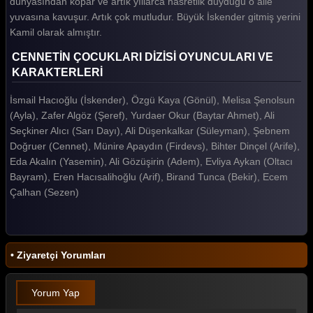
dünyasından kopar ve artık yıllarca hasretlik duyduğu o aile
Cennetin Çocukları 9. Bölüm
yuvasına kavuşur. Artık çok mutludur. Büyük İskender gitmiş yerini
Kamil olarak almıştır.
Cennetin Çocukları 8. Bölüm
CENNETİN ÇOCUKLARI DİZİSİ OYUNCULARI VE
Cennetin Çocukları 7. Bölüm
KARAKTERLERİ
Cennetin Çocukları 6. Bölüm
İsmail Hacıoğlu (İskender), Özgü Kaya (Gönül), Melisa Şenolsun
Cennetin Çocukları 5. Bölüm
(Ayla), Zafer Algöz (Şeref), Yurdaer Okur (Baytar Ahmet), Ali
Seçkiner Alıcı (Sarı Dayı), Ali Düşenkalkar (Süleyman), Şebnem
Cennetin Çocukları 4. Bölüm
Doğruer (Cennet), Münire Apaydın (Firdevs), Bihter Dinçel (Arife),
Cennetin Çocukları 3. Bölüm
Eda Akalın (Yasemin), Ali Gözüşirin (Adem), Evliya Aykan (Oltacı
Bayram), Eren Hacısalihoğlu (Arif), Birand Tunca (Bekir), Ecem
Cennetin Çocukları 2. Bölüm
Çalhan (Sezen)
Cennetin Çocukları 1. Bölüm
Tüm Bölümleri Göster
• Ziyaretçi Yorumları
Yorum Yap