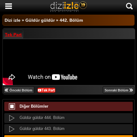
DİZİ İZLE
Dizi izle
»
Güldür güldür
»
442. Bölüm
AKTİF DİZİLER
Tek Part
SON EKLENEN DİZİLER
TÜM DİZİLER
MACERA
KOMEDİ
DUYGUSAL
Güldür güldür 447. Bölüm
Önceki Bölüm
Sonraki Bölüm
TARİHİ
Güldür güldür 446. Bölüm
Diğer Bölümler
TV SHOW
Güldür güldür 445. Bölüm
GENÇLİK
Güldür güldür 444. Bölüm
DİZİ HABERLERİ
Güldür güldür 443. Bölüm