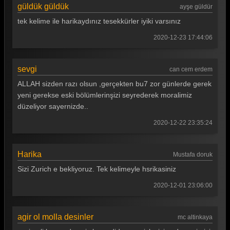
güldük güldük
ayşe güldür
Güldür güldür 292. Bölüm
tek kelime ile harikaydınız tesekkürler iyiki varsınız
Güldür güldür 291. Bölüm
2020-12-23 17:44:06
Güldür güldür 290. Bölüm
sevgi
can cem erdem
Güldür güldür 289. Bölüm
ALLAH sizden razı olsun ,gerçekten bu7 zor günlerde gerek
Güldür güldür 288. Bölüm
yeni gerekse eski bölümlerinşizi seyrederek moralimiz
düzeliyor sayernizde..
Güldür güldür 287. Bölüm
2020-12-22 23:35:24
Güldür güldür 286. Bölüm
Güldür güldür 285. Bölüm
Harika
Mustafa doruk
Güldür güldür 284. Bölüm
Sizi Zurich e bekliyoruz. Tek kelimeyle hsrikasiniz
Güldür güldür 283. Bölüm
2020-12-01 23:06:00
Güldür güldür 282. Bölüm
agir ol molla desinler
mc altinkaya
Güldür güldür 281. Bölüm