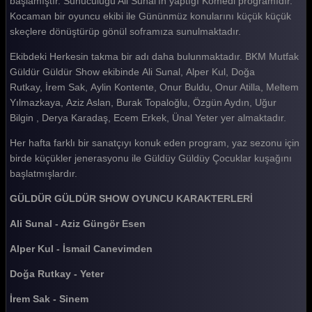
başlamıştır. Sunuculuğu Ali Sunal'ın yaptığı Komedi programıdır.
Kocaman bir oyuncu ekibi ile Gününmüz konularını küçük küçük
Güldür güldür 429. Bölüm
skeçlere dönüştürüp gönül soframıza sunulmaktadır.
Güldür güldür 428. Bölüm
Ekibdeki Herkesin takma bir adı daha bulunmaktadır. BKM Mutfak
Güldür güldür 427. Bölüm
Güldür Güldür Show ekibinde Ali Sunal, Alper Kul, Doğa
Rutkay, İrem Sak, Aylin Kontente, Onur Buldu, Onur Atilla, Meltem
Güldür güldür 426. Bölüm
Yılmazkaya, Aziz Aslan, Burak Topaloğlu, Özgün Aydın, Uğur
Bilgin , Derya Karadaş, Ecem Erkek, Ünal Yeter yer almaktadır.
Güldür güldür 425. Bölüm
Her hafta farklı bir sanatçıyı konuk eden program, yaz sezonu için
Güldür güldür 424. Bölüm
birde küçükler jenerasyonu ile Güldüy Güldüy Çocuklar kuşağını
Güldür güldür 423. Bölüm
başlatmışlardır.
Güldür güldür 422. Bölüm
GÜLDÜR GÜLDÜR SHOW OYUNCU KARAKTERLERİ
Güldür güldür 421. Bölüm
Ali Sunal - Aziz Güngör Esen
Güldür güldür 420. Bölüm
Alper Kul - İsmail Canevimden
Güldür güldür 419. Bölüm
Doğa Rutkay - Yeter
Güldür güldür 418. Bölüm
İrem Sak - Sinem