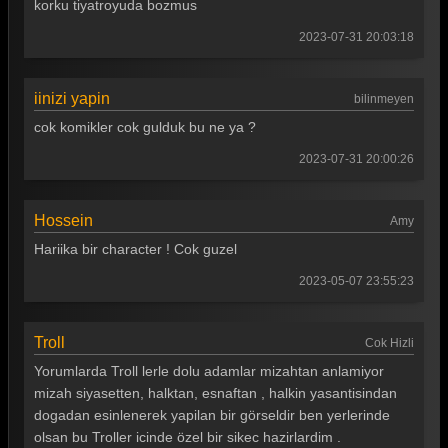
korku tiyatroyuda bozmus
Güldür güldür 367. Bölüm
2023-07-31 20:03:18
Güldür güldür 366. Bölüm
Güldür güldür 365. Bölüm
iinizi yapin
bilinmeyen
cok komikler cok gulduk bu ne ya ?
Güldür güldür 364. Bölüm
2023-07-31 20:00:26
Güldür güldür 363. Bölüm
Güldür güldür 362. Bölüm
Hossein
Amy
Güldür güldür 361. Bölüm
Hariika bir character ! Cok guzel
Güldür güldür 360. Bölüm
2023-05-07 23:55:23
Güldür güldür 359. Bölüm
Troll
Cok Hizli
Güldür güldür 358. Bölüm
Yorumlarda Troll lerle dolu adamlar mizahtan anlamiyor
Güldür güldür 357. Bölüm
mizah siyasetten, halktan, esnaftan , halkin yasantisindan
dogadan esinlenerek yapilan bir görseldir ben yerlerinde
Güldür güldür 356. Bölüm
olsan bu Troller icinde özel bir sikec hazirlardim .