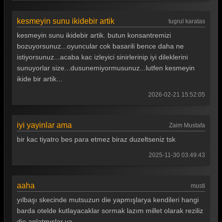
Güldür güldür 392. Bölüm
kesmeyin sunu ikidebir artik
tugrul karatas
Güldür güldür 391. Bölüm
kesmeyin sunu ikidebir artik. butun konsantremizi
Güldür güldür 390. Bölüm
bozuyorsunuz...oyuncular cok basarili bence daha ne
istiyorsunuz...acaba kac izleyici sinirlerinip iyi dileklerini
Güldür güldür 389. Bölüm
sunuyorlar size...dusunemiyormusunuz...lutfen kesmeyin
ikide bir artik...
Güldür güldür 388. Bölüm
2026-02-21 15:52:05
Güldür güldür 387. Bölüm
Güldür güldür 386. Bölüm
iyi yayinlar ama
Zaim Mustafa
Güldür güldür 385. Bölüm
bir kac tiyatro bes para etmez biraz duzeltseniz tsk
Güldür güldür 384. Bölüm
2025-11-30 03:49:43
Güldür güldür 383. Bölüm
aaha
musti
Güldür güldür 382. Bölüm
yılbaşı skecinde mutsuzun die yapmışlarya kendileri hangi
Güldür güldür 381. Bölüm
barda otelde kutlayacaklar sormak lazım millet olarak reziliz
die anlatmışlar ya