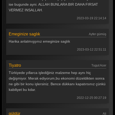
ise bugunde ayni. ALLAH BUNLARA BIR DAHA FIRSAT
Güldür güldür 342. Bölüm
VERMEZ INSALLAH.
Güldür güldür 341. Bölüm
2023-03-19 22:14:14
Güldür güldür 340. Bölüm
Emeginize saglık
Güldür güldür 339. Bölüm
Ayfer gümüş
Harika anlatmışşınız emeginize saglık
Güldür güldür 338. Bölüm
2023-03-12 22:51:11
Güldür güldür 337. Bölüm
Güldür güldür 336. Bölüm
Tiyatro
Tugut Acer
Güldür güldür 335. Bölüm
Türkiyede yıllarca işlediğiniz malzeme hep aynı hiç
değişmiyor. Merak ediyorum,bu ekonomi düzeldikten sonra
Güldür güldür 334. Bölüm
ne gibi bir konu işlersiniz. Bence dükkanı kapatırsınız çünkü
kabiliyet bu kdar.
Güldür güldür 333. Bölüm
2022-12-25 00:27:19
Güldür güldür 332. Bölüm
Güldür güldür 331. Bölüm
güldür
Ali