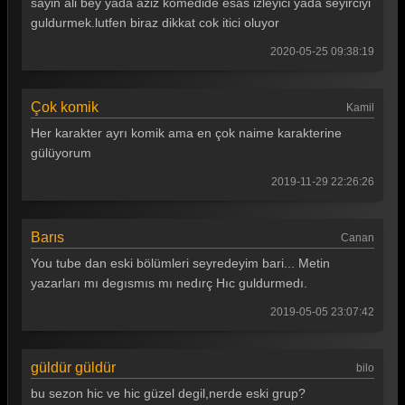
sayin ali bey yada aziz komedide esas izleyici yada seyirciyi
Güldür güldür 280. Bölüm
guldurmek.lutfen biraz dikkat cok itici oluyor
Güldür güldür 279. Bölüm
2020-05-25 09:38:19
Güldür güldür 278. Bölüm
Çok komik
Kamil
Güldür güldür 277. Bölüm
Her karakter ayrı komik ama en çok naime karakterine
Güldür güldür 276. Bölüm
gülüyorum
Güldür güldür 275. Bölüm
2019-11-29 22:26:26
Güldür güldür 274. Bölüm
Barıs
Canan
Güldür güldür 273. Bölüm
You tube dan eski bölümleri seyredeyim bari... Metin
Güldür güldür 272. Bölüm
yazarları mı degısmıs mı nedırç Hıc guldurmedı.
Güldür güldür 271. Bölüm
2019-05-05 23:07:42
Güldür güldür 270. Bölüm
güldür güldür
bilo
Güldür güldür 269. Bölüm
bu sezon hic ve hic güzel degil,nerde eski grup?