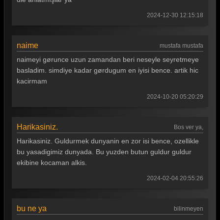
Güldür güldür 380. Bölüm
2024-12-30 12:15:18
Güldür güldür 379. Bölüm
Güldür güldür 378. Bölüm
naime
mustafa mustafa
Güldür güldür 377. Bölüm
naimeyi gørunce uzun zamandan beri neseyle seyretmeye
basladim. simdiye kadar gørdugum en iyisi bence. artik hic
Güldür güldür 376. Bölüm
kacirmam
Güldür güldür 375. Bölüm
2024-10-20 05:20:29
Güldür güldür 374. Bölüm
Güldür güldür 373. Bölüm
Harikasiniz.
Bos ver ya,
Harikasiniz. Guldurmek dunyanin en zor isi bence, ozellikle
Güldür güldür 372. Bölüm
bu yasadigimiz dunyada. Bu yuzden butun guldur guldur
Güldür güldür 371. Bölüm
ekibine kocaman alkis.
Güldür güldür 370. Bölüm
2024-02-04 20:55:26
Güldür güldür 369. Bölüm
bu ne ya
bilinmeyen
Güldür güldür 368. Bölüm