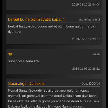
Güldür güldür 268. Bölüm
2019-03-10 23:04:04
Güldür güldür 267. Bölüm
Güldür güldür 266. Bölüm
berbat bu ne bicim tiyatro kapatin
muammer.cinici
berbat bu tiyarotro boooo nefret ettim bunu guldur ne bicim
Güldür güldür 265. Bölüm
tiyaratro
Güldür güldür 264. Bölüm
2019-01-16 12:20:17
Güldür güldür 263. Bölüm
Güldür güldür 262. Bölüm
sa
okan
süper otesı fena kral
Güldür güldür 261. Bölüm
2016-11-05 22:28:22
Güldür güldür 260. Bölüm
Güldür güldür 259. Bölüm
Sacmaligin Daniskasi
Oguz DOGAN
Güldür güldür 258. Bölüm
Kemal Sunali Severdik Seviyoruz ama oglunun yaptigi
sacmaliklari görseydi üstat ne derdi Ünlüolacam diye kendi
Güldür güldür 257. Bölüm
bu sekilde rezl ettigini görseydi aceba ne derdi Ali sunal sen
Güldür güldür 256. Bölüm
Babana layik bir evlat degilsin yaptiklarina ina sen