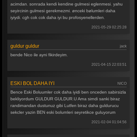
acimdan. sonrada kendi kendine gulmesi eglenmesi. yahu
Güldür güldür 305. Bölüm
seyircinin gulmesi gerekmezmi. ønceki bølumleri daha
Güldür güldür 304. Bölüm
iyiydi. cgh cok cok daha iyi bu profosyenellerden.
Güldür güldür 303. Bölüm
2021-05-29 02:25:28
Güldür güldür 302. Bölüm
guldur guldur
jack
Güldür güldür 301. Bölüm
bende Nico ile ayni fikirdeyim.
Güldür güldür 300. Bölüm
2021-04-15 22:03:51
Güldür güldür 299. Bölüm
Güldür güldür 298. Bölüm
ESKI BOL DAHA IYI
NICO
Bence Eski Boluumler cok daha iyidi ben onceden sabirsizla
Güldür güldür 297. Bölüm
bekliyordum GULDUR GULDUR.U Ama simdi sanki biraz
Güldür güldür 296. Bölüm
randimandan dustunuz gibi Lutfen biraz daha guldurucu
sekcler yazin BEN eski bolumleri seyretikce guluyorum
Güldür güldür 295. Bölüm
2021-02-04 01:04:56
Güldür güldür 294. Bölüm
Güldür güldür 293. Bölüm