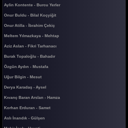
Güldür güldür 417. Bölüm
Aylin Kontente - Burcu Yerler
Güldür güldür 416. Bölüm
Onur Buldu - Bilal Koçyiğit
Güldür güldür 415. Bölüm
Onur Atilla - İbrahim Çekiç
Güldür güldür 414. Bölüm
Meltem Yılmazkaya - Mehtap
Güldür güldür 413. Bölüm
Aziz Aslan - Fikri Tarhanacı
Güldür güldür 412. Bölüm
Burak Topaloğlu - Bahadır
Güldür güldür 411. Bölüm
Özgün Aydın - Mustafa
Güldür güldür 410. Bölüm
Uğur Bilgin - Mesut
Güldür güldür 409. Bölüm
Derya Karadaş - Aysel
Güldür güldür 408. Bölüm
Kıvanç Baran Arslan - Hamza
Güldür güldür 407. Bölüm
Korhan Erduran - Samet
Güldür güldür 406. Bölüm
Aslı İnandık - Gülşen
Güldür güldür 405. Bölüm