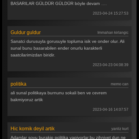
Güldür güldür 355. Bölüm
BASARILAR GÜLDÜR GÜLDÜR böyle devam ….
Güldür güldür 354. Bölüm
2023-04-24 15:27:53
Güldür güldür 353. Bölüm
Guldur guldur
Immahan kirlangic
Güldür güldür 352. Bölüm
Sanatci durusuyla gorusuyle topluma isik ve onder olur. Ali
Güldür güldür 351. Bölüm
sunal bunu basarabilen ender onurlu karakterli
saatcilarimizdan biridir.
Güldür güldür 350. Bölüm
2023-04-23 04:08:39
Güldür güldür 349. Bölüm
Güldür güldür 348. Bölüm
politika
memo can
Güldür güldür 347. Bölüm
ali sunal politikaya burnunu sokali ben ve cevrem
bakmiyoruz artik
Güldür güldür 346. Bölüm
2023-04-16 14:07:57
Güldür güldür 345. Bölüm
Güldür güldür 344. Bölüm
Hic komik deyil artik
yanliz kurt
Güldür güldür 343. Bölüm
Adamlar sovu burakip politika yapiyorlar,bu zihniyet dun ne