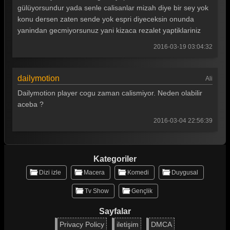
gülüyorsundur yada senle calisanlar mizah diye bir sey yok
Güldür güldür 255. Bölüm
konu dersen zaten sende yok espri diyeceksin onunda
Güldür güldür 254. Bölüm
yanindan gecmiyorsunuz yani kizaca rezalet yaptiklariniz
2016-03-19 03:04:32
Güldür güldür 253. Bölüm
Güldür güldür 252. Bölüm
dailymotion
Ali
Güldür güldür 251. Bölüm
Dailymotion player cogu zaman calismiyor. Neden olabilir
Güldür güldür 250. Bölüm
aceba ?
2016-03-04 22:56:39
Güldür güldür 249. Bölüm
Güldür güldür 248. Bölüm
Kategoriler
Güldür güldür 247. Bölüm
Dizi izle
Macera
Komedi
Duygusal
Güldür güldür 246. Bölüm
Tv Show
Gençlik
Güldür güldür 245. Bölüm
Sayfalar
Güldür güldür 244. Bölüm
Privacy Policy
iletişim
DMCA