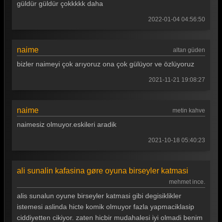
güldür güldür çokkkkk daha
Güldür güldür 317. Bölüm
2022-01-04 04:56:50
Güldür güldür 316. Bölüm
naime
Güldür güldür 315. Bölüm
altan güden
bizler naimeyi çok arıyoruz ona çok gülüyor ve özlüyoruz
Güldür güldür 314. Bölüm
2021-11-21 19:08:27
Güldür güldür 313. Bölüm
Güldür güldür 312. Bölüm
naime
metin kahve
Güldür güldür 311. Bölüm
naimesiz olmuyor.eskileri aradik
Güldür güldür 310. Bölüm
2021-10-18 05:40:23
Güldür güldür 309. Bölüm
ali sunalin kafasina gøre oyuna birseyler katmasi
Güldür güldür 308. Bölüm
mehmet ince.
Güldür güldür 307. Bölüm
alis sunalun oyune birseyler katmasi gibi degisiklikler
istemesi aslinda hicte komik olmuyor fazla yapmaciklasip
Güldür güldür 306. Bölüm
ciddiyetten cikiyor. zaten hicbir mudahalesi iyi olmadi benim