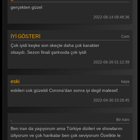
Güldür güldür 330. Bölüm
gerçekten güzel
Güldür güldür 329. Bölüm
2022-08-14 08:48:36
Güldür güldür 328. Bölüm
İYİ GÖSTERİ
Güldür güldür 327. Bölüm
Cem
Çok iyidi keşke son skeçte daha çok karakter
Güldür güldür 326. Bölüm
olsaydı..Sezon finali şarkısıda çok iyidi
Güldür güldür 325. Bölüm
2022-06-26 01:12:39
Güldür güldür 324. Bölüm
eski
Güldür güldür 323. Bölüm
kaya
eskileri cok güzeldi Corona'dan sonra iyi degil malesef.
Güldür güldür 322. Bölüm
2022-04-30 23:28:45
Güldür güldür 321. Bölüm
Güldür güldür 320. Bölüm
.
Bir iranı
Güldür güldür 319. Bölüm
Ben iran da yaşıyorum ama Türkiye dizileri ve showlarını
izliyorum ve çok harikalar ben çok seviyorum Özelikle le
Güldür güldür 318. Bölüm