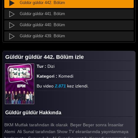
Güldür güldür 442. Bölüm
Güldür güldür 441. Bölüm
Güldür güldür 440. Bölüm
Güldür güldür 439. Bölüm
Güldür güldür 438. Bölüm
Güldür güldür 442. Bölüm izle
Güldür güldür 437. Bölüm
Tur :
Dizi
Güldür güldür 436. Bölüm
Kategori :
Komedi
Güldür güldür 435. Bölüm
Bu video
2.871
kez izlendi.
Güldür güldür 434. Bölüm
Güldür güldür 433. Bölüm
Güldür güldür Hakkında
Güldür güldür 432. Bölüm
BKM Mutfak tarafından ilk olarak Beşer Beşer sonra İnsanlar
Güldür güldür 431. Bölüm
Alemi Ali Sunal tarafından Show TV ekranlarında yayınlanmaya
Güldür güldür 430. Bölüm