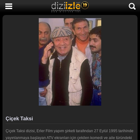
DİZİ İZLE
AKTİF DİZİLER
SON EKLENEN DİZİLER
TÜM DİZİLER
MACERA
KOMEDİ
DUYGUSAL
TARİHİ
TV SHOW
Çiçek Taksi
GENÇLİK
Çiçek Taksi dizisi, Erler Film yapım şirketi tarafından 27 Eylül 1995 tarihinde
DİZİ HABERLERİ
yayınlanmaya başlayan ATV ekranları için çekilen komedi ve aile türündeki