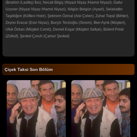
(İbrahim /Lastikçi İbo), Necati Bilgiç (Niyazi Niyaz /Hamsi Niyazi), Gafur
Uzuner (Niyazi Niyaz /Hamsi Niyazi), Nilgün Belgün (Aysel), Selahattin
Taşdöğen (Köfteci Hıdır), Şebnem Özinal (Aslı Çelen), Zuhal Topal (Bihter),
Zeyno Eracar (Esin Niyaz), Burçin Terzioğlu (Sinem), İlker Ayrık (Müşteri),
Ufuk Özkan (Müşteri Cemil), Demet Evgar (Müşteri Safiye), Bülent Polat
(Zülküf), Şevket Çoruh (Çamur Şevket)
Çiçek Taksi Son Bölüm