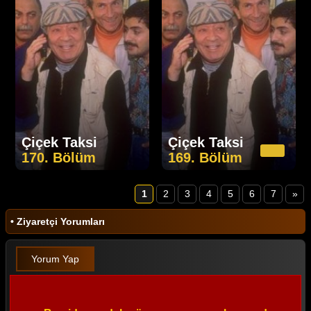
Çiçek Taksi
Çiçek Taksi
170. Bölüm
169. Bölüm
1
2
3
4
5
6
7
»
• Ziyaretçi Yorumları
Yorum Yap