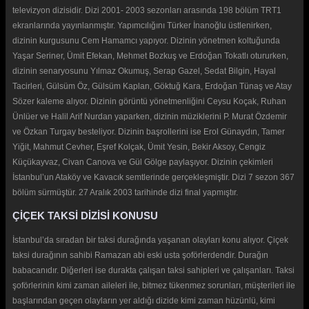
televizyon dizisidir. Dizi 2001- 2003 sezonları arasında 198 bölüm TRT1
ekranlarında yayınlanmıştır. Yapımcılığını Türker İnanoğlu üstlenirken,
dizinin kurgusunu Cem Hamamcı yapıyor. Dizinin yönetmen koltuğunda
Yaşar Seriner, Ümit Efekan, Mehmet Bozkuş ve Erdoğan Tokatlı otururken,
dizinin senaryosunu Yılmaz Okumuş, Serap Gazel, Sedat Bilgin, Hayal
Tacirleri, Gülsüm Öz, Gülsüm Kaplan, Göktuğ Kara, Erdoğan Tünaş ve Atay
Sözer kaleme alıyor. Dizinin görüntü yönetmenliğini Ceysu Koçak, Ruhan
Ünlüer ve Halil Arif Nurdan yaparken, dizinin müziklerini P. Murat Özdemir
ve Özkan Turgay besteliyor. Dizinin başrollerini ise Erol Günaydın, Tamer
Yiğit, Mahmut Cevher, Eşref Kolçak, Ümit Yesin, Bekir Aksoy, Cengiz
Küçükayvaz, Civan Canova ve Gül Gölge paylaşıyor. Dizinin çekimleri
İstanbul’un Ataköy ve Kavacık semtlerinde gerçekleşmiştir. Dizi 7 sezon 367
bölüm sürmüştür. 27 Aralık 2003 tarihinde dizi final yapmıştır.
ÇİÇEK TAKSİ DİZİSİ KONUSU
İstanbul’da sıradan bir taksi durağında yaşanan olayları konu alıyor. Çiçek
taksi durağının sahibi Ramazan abi eski usta şoförlerdendir. Durağın
babacanıdır. Diğerleri ise durakta çalışan taksi sahipleri ve çalışanları. Taksi
şoförlerinin kimi zaman aileleri ile, bitmez tükenmez sorunları, müşterileri ile
başlarından geçen olayların yer aldığı dizide kimi zaman hüzünlü, kimi