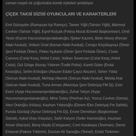
zaman neşeli ve çoğunlukla komik öyküleri anlatılıyor.
ÇİÇEK TAKSİ DİZİSİ OYUNCULARI VE KARAKTERLERİ
Erol Günaydın (Ramazan Ay/ Ramço), Tamer Yiğit (Tahsin Yiğit), Mahmut
Cevher (Tahsin Yiğit), Eşref Kolçak (Fırtına Murat /Emekli Başkomiser), Ümit
Yesin (Kazım Hacıosmanşentabakoğlu /Şeker Kazım), Bekir Aksoy (Kenan
Atak/ Avukat), Volkan Ünal (Kenan Atak/ Avukat), Cengiz Küçükayvaz (Ömer
Şen/ Fırıldak Ömer), Peker Açıkalın (Ömer Şen/ Fırıldak Ömer), Civan
Canova (Celal Kıraç /Artist Celal), Volkan Severcan (Celal Kıraç /Artist
Celal), Gül Gölge (Nuray Yıldırım /Trafik Polisi), Kamil Güler (Erdal
Kıvaoğlu), Selim Erdoğan (Abuzer Edalı/ Çaycı Abuzer), Selen Yıldız
(Selcan Atak/ Avukat), Mehtap Altunok (Selcan Atak/ Avukat), Melda Arat
(Selcan Atak/ Avukat), Tuna Arman (Manolya Şen/ Debriyaj FM Dj), Evin
Esen (Ayşe Hacıosmanşentabakoğlu), Zuhal Yalçın (Ayşe
Hacıosmanşentabakoğlu), Mine Soley (Perihan Ay), Yonca Cevher (Sırma),
Alev Oraloğlu (Hülya), Kayhan Yıldızoğlu (Ekrem /Eko Debriyaj Fm Sahibi),
Funda Gürdağ (Aynur Debriyaj Fm Dj), Enver Demirkan (Başkomiser
Sebati), Aykut Oray (Haydar), Salih Kalyon (Sefer Hamsioğlu), Asuman
Arsan (Naciye), Barış Hayta (Cengaver), Cem Karakaya (Teoman), Deniz
Erkanat (Pakize Yıldırım), Dursun Ali Sarıoğlu (Temel), Erdal Türkmen