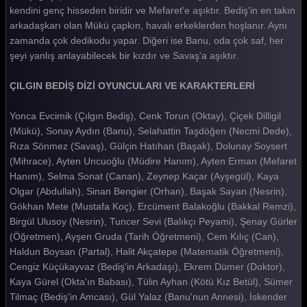
Çılgın Bediş 31. Bölüm
kendini genç hisseden biridir ve Mefaret'e aşıktır. Bediş'in en takın
arkadaşkarı olan Mükü çapkın, havalı erkeklerden hoşlanır. Aynı
Çılgın Bediş 30. Bölüm
zamanda çok dedikodu yapar. Diğeri ise Banu, oda çok saf, her
şeyi yanlış anlayabilecek bir kızdır ve Savaş'a aşıktır.
Çılgın Bediş 29. Bölüm
Çılgın Bediş 28. Bölüm
ÇILGIN BEDİŞ DİZİ OYUNCULARI VE KARAKTERLERİ
Çılgın Bediş 27. Bölüm
Yonca Evcimik (Çılgın Bediş), Cenk Torun (Oktay), Çiçek Dilligil
(Mükü), Sonay Aydın (Banu), Selahattin Taşdöğen (Necmi Dede),
Çılgın Bediş 26. Bölüm
Rıza Sönmez (Savaş), Gülçin Hatıhan (Başak), Dolunay Soysert
Çılgın Bediş 25. Bölüm
(Mihrace), Ayten Uncuoğlu (Müdire Hanım), Ayten Erman (Mefaret
Hanım), Selma Sonat (Canan), Zeynep Kaçar (Ayşegül), Kaya
Çılgın Bediş 24. Bölüm
Olgar (Abdullah), Sinan Bengier (Orhan), Başak Sayan (Nesrin),
Gökhan Mete (Mustafa Koç), Ercüment Balakoğlu (Bakkal Remzi),
Çılgın Bediş 23. Bölüm
Birgül Ulusoy (Nesrin), Tuncer Sevi (Balıkçı Peyami), Şenay Gürler
Çılgın Bediş 22. Bölüm
(Öğretmen), Ayşen Gruda (Tarih Öğretmeni), Cem Kılıç (Can),
Haldun Boysan (Partal), Halit Akçatepe (Matematik Öğretmeni),
Çılgın Bediş 21. Bölüm
Cengiz Küçükayvaz (Bediş'in Arkadaşı), Ekrem Dümer (Doktor),
Çılgın Bediş 20. Bölüm
Kaya Gürel (Okta'ın Babası), Tülin Ayhan (Kötü Kız Betül), Sümer
Tilmaç (Bediş'in Amcası), Gül Yalaz (Banu'nun Annesi), İskender
Çılgın Bediş 19. Bölüm