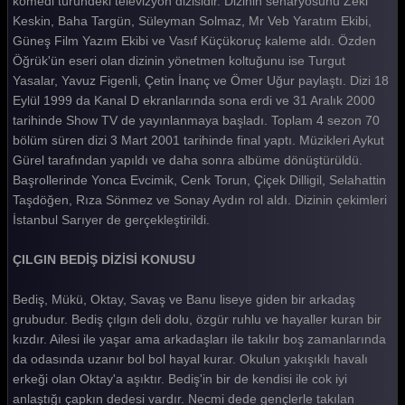
komedi türündeki televizyon dizisidir. Dizinin senaryosunu Zeki
Keskin, Baha Targün, Süleyman Solmaz, Mr Veb Yaratım Ekibi,
Çılgın Bediş 43. Bölüm
Güneş Film Yazım Ekibi ve Vasıf Küçükoruç kaleme aldı. Özden
Çılgın Bediş 42. Bölüm
Öğrük'ün eseri olan dizinin yönetmen koltuğunu ise Turgut
Yasalar, Yavuz Figenli, Çetin İnanç ve Ömer Uğur paylaştı. Dizi 18
Çılgın Bediş 41. Bölüm
Eylül 1999 da Kanal D ekranlarında sona erdi ve 31 Aralık 2000
tarihinde Show TV de yayınlanmaya başladı. Toplam 4 sezon 70
Çılgın Bediş 40. Bölüm
bölüm süren dizi 3 Mart 2001 tarihinde final yaptı. Müzikleri Aykut
Çılgın Bediş 39. Bölüm
Gürel tarafından yapıldı ve daha sonra albüme dönüştürüldü.
Başrollerinde Yonca Evcimik, Cenk Torun, Çiçek Dilligil, Selahattin
Çılgın Bediş 38. Bölüm
Taşdöğen, Rıza Sönmez ve Sonay Aydın rol aldı. Dizinin çekimleri
İstanbul Sarıyer de gerçekleştirildi.
Çılgın Bediş 37. Bölüm
Çılgın Bediş 36. Bölüm
ÇILGIN BEDİŞ DİZİSİ KONUSU
Çılgın Bediş 35. Bölüm
Bediş, Mükü, Oktay, Savaş ve Banu liseye giden bir arkadaş
grubudur. Bediş çılgın deli dolu, özgür ruhlu ve hayaller kuran bir
Çılgın Bediş 34. Bölüm
kızdır. Ailesi ile yaşar ama arkadaşları ile takılır boş zamanlarında
Çılgın Bediş 33. Bölüm
da odasında uzanır bol bol hayal kurar. Okulun yakışıklı havalı
erkeği olan Oktay'a aşıktır. Bediş'in bir de kendisi ile cok iyi
Çılgın Bediş 32. Bölüm
anlaştığı çapkın dedesi vardır. Necmi dede gençlerle takılan