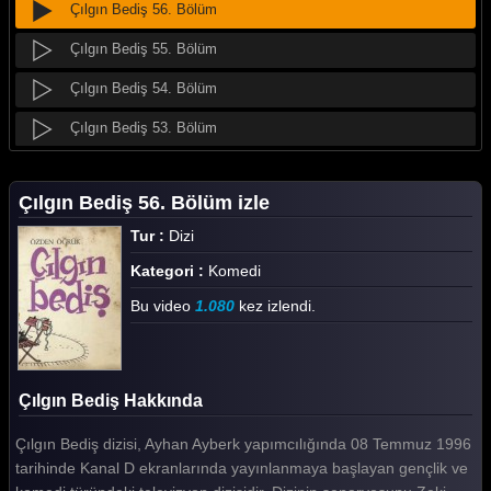
Çılgın Bediş 56. Bölüm
Çılgın Bediş 55. Bölüm
Çılgın Bediş 54. Bölüm
Çılgın Bediş 53. Bölüm
Çılgın Bediş 52. Bölüm
Çılgın Bediş 56. Bölüm izle
Çılgın Bediş 51. Bölüm
Tur :
Dizi
Çılgın Bediş 50. Bölüm
Kategori :
Komedi
Çılgın Bediş 49. Bölüm
Bu video
1.080
kez izlendi.
Çılgın Bediş 48. Bölüm
Çılgın Bediş 47. Bölüm
Çılgın Bediş Hakkında
Çılgın Bediş 46. Bölüm
Çılgın Bediş dizisi, Ayhan Ayberk yapımcılığında 08 Temmuz 1996
Çılgın Bediş 45. Bölüm
tarihinde Kanal D ekranlarında yayınlanmaya başlayan gençlik ve
Çılgın Bediş 44. Bölüm