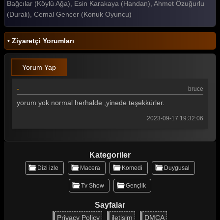
Bağcılar (Köylü Ağa), Esin Karakaya (Handan), Ahmet Özuğurlu
(Durali), Cemal Gencer (Konuk Oyuncu)
Çılgın Bediş 18. Bölüm
Çılgın Bediş 17. Bölüm
• Ziyaretçi Yorumları
Çılgın Bediş 16. Bölüm
Yorum Yap
Çılgın Bediş 15. Bölüm
Çılgın Bediş 14. Bölüm
-
bruce
yorum yok normal herhalde ,yinede teşekkürler.
Çılgın Bediş 13. Bölüm
2023-09-17 19:32:06
Çılgın Bediş 12. Bölüm
Çılgın Bediş 11. Bölüm
Kategoriler
Çılgın Bediş 10. Bölüm
Dizi izle
Macera
Komedi
Duygusal
Çılgın Bediş 9. Bölüm
Tv Show
Gençlik
Çılgın Bediş 8. Bölüm
Sayfalar
Çılgın Bediş 7. Bölüm
Privacy Policy
iletişim
DMCA