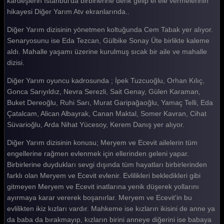
kardeşlerin İstanbul'da birbirlerine denk gelip el ele vermelerinin
hikayesi Diğer Yarım Atv ekranlarında..
Diğer Yarım dizisinin yönetmen koltuğunda Cem Tabak yer alıyor.
Senaryosunu ise Eda Tezcan, Gülbike Sonay Üte birlikte kaleme
aldı. Mahalle yaşamı üzerine kurulmuş sıcak bir aile ve mahalle
dizisi.
Diğer Yarım oyuncu kadrosunda ; İpek Tuzcuoğlu, Orhan Kılıç,
Gonca Sarıyıldız, Nevra Serezli, Sait Genay, Gülen Karaman,
Buket Dereoğlu, Ruhi Sarı, Murat Garipağaoğlu, Yamaç Telli, Eda
Çatalcam, Alican Albayrak, Canan Maktal, Somer Kavran, Cihat
Süvarioğlu, Arda Nihat Yücesoy, Kerem Danış yer alıyor.
Diğer Yarım dizisinin konusu; Meryem ve Ecevit ailelerin tüm
engellerine rağmen evlenmek için ellerinden geleni yapar.
Birbirlerine duydukları sevgi dışında tüm hayatları birbirlerinden
farklı olan Meryem ve Ecevit evlenir. Evlilikleri bekledikleri gibi
gitmeyen Meryem ve Ecevit inatlarına yenik düşerek yollarını
ayırmaya karar vererek boşanırlar. Meryem ve Ecevit'in bu
evlilikten ikiz kızları vardır. Mahkeme ise kızların ikisini de anne ya
da baba da bırakmayıp, kızların birini anneye diğerini ise babaya