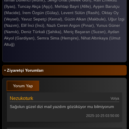
(İlyas), Tuncay Akça (Aşçı), Mehtap Bayri (Afife), Ayşen Barutçu
Dudaktan Kalbe 33. Bölüm
(Macide), İrem Özgün (Gülay), Levent Sülün (Rasih), Oktay Oy
(Veysel), Yavuz Sepetçi (Kemal), Güzin Alkan (Makbule), Uğur İzgi
Dudaktan Kalbe 32. Bölüm
(Nazım), Elif İnci (İnci), Nazlı Ceren Argon (Pınar), Yunus Güner
Dudaktan Kalbe 31. Bölüm
(Namık), Deniz Türkali (Şahika), Meriç Başaran (Suzan), Aydan
Akyol (Gardiyan), Semra Sima (Hemşire), Nihat Altınkaya (Umut
Dudaktan Kalbe 30. Bölüm
Altuğ)
Dudaktan Kalbe 29. Bölüm
Dudaktan Kalbe 28. Bölüm
• Ziyaretçi Yorumları
Dudaktan Kalbe 27. Bölüm
Dudaktan Kalbe 26. Bölüm
Yorum Yap
Dudaktan Kalbe 25. Bölüm
Nezukoturk
Volya
Dudaktan Kalbe 24. Bölüm
Sağolun güzel dizi mail yazdım gözüküyor mu bilmiyorum
Dudaktan Kalbe 23. Bölüm
2025-10-25 03:50:00
Dudaktan Kalbe 22. Bölüm