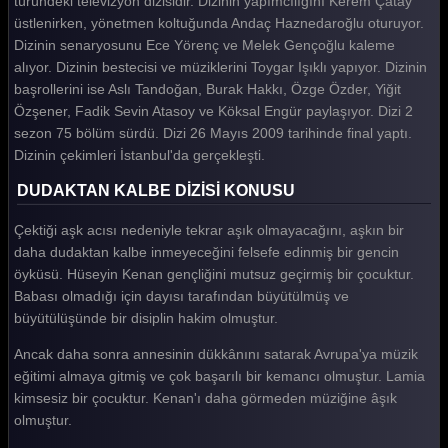
türündeki televizyon dizisidir. Dizinin yapımcılığını Kerem Çatay
üstlenirken, yönetmen koltuğunda Andaç Haznedaroğlu oturuyor.
Dudaktan Kalbe 58. Bölüm
Dizinin senaryosunu Ece Yörenç ve Melek Gençoğlu kaleme
Dudaktan Kalbe 57. Bölüm
alıyor. Dizinin bestecisi ve müziklerini Toygar Işıklı yapıyor. Dizinin
başrollerini ise Aslı Tandoğan, Burak Hakkı, Özge Özder, Yiğit
Dudaktan Kalbe 56. Bölüm
Özşener, Fadik Sevin Atasoy ve Köksal Engür paylaşıyor. Dizi 2
sezon 75 bölüm sürdü. Dizi 26 Mayıs 2009 tarihinde final yaptı.
Dudaktan Kalbe 55. Bölüm
Dizinin çekimleri İstanbul'da gerçekleşti.
Dudaktan Kalbe 54. Bölüm
DUDAKTAN KALBE DİZİSİ KONUSU
Dudaktan Kalbe 53. Bölüm
Çektiği aşk acısı nedeniyle tekrar aşık olmayacağını, aşkın bir
Dudaktan Kalbe 52. Bölüm
daha dudaktan kalbe inmeyeceğini felsefe edinmiş bir gencin
öyküsü. Hüseyin Kenan gençliğini mutsuz geçirmiş bir çocuktur.
Dudaktan Kalbe 51. Bölüm
Babası olmadığı için dayısı tarafından büyütülmüş ve
Dudaktan Kalbe 50. Bölüm
büyütülüşünde bir disiplin hakim olmuştur.
Dudaktan Kalbe 49. Bölüm
Ancak daha sonra annesinin dükkânını satarak Avrupa'ya müzik
eğitimi almaya gitmiş ve çok başarılı bir kemancı olmuştur. Lamia
Dudaktan Kalbe 48. Bölüm
kimsesiz bir çocuktur. Kenan'ı daha görmeden müziğine âşık
olmuştur.
Dudaktan Kalbe 47. Bölüm