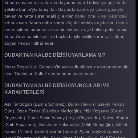
Kenan dayısının ısrarlarına dayanamayıp Türkiye'ye gelir ve bir
Dudaktan Kalbe 46. Bölüm
şekilde Lamia'yla tanışırlar. Başlarda Lamia'ya çocuk gözüyle
Dudaktan Kalbe 45. Bölüm
bakan ve hatta suratındaki çillerden dolayı ona ‘kınalı yapıncak’
adını koyan Kenan daha sonra küçük Lamia'ya aşık olur. Lamia
Dudaktan Kalbe 44. Bölüm
onun aşkına inanmaz ve bu bir imkânsız aşk haline gelir. Lamia
Kenan'dan hamile kalır ve başka biriyle evlilik kararı alır. Bunu
Dudaktan Kalbe 43. Bölüm
duyan Kenan intihar eder.
Dudaktan Kalbe 42. Bölüm
DUDAKTAN KALBE DİZİSİ UYARLAMA MI?
Dudaktan Kalbe 41. Bölüm
Yazar Reşat Nuri Güntekin'in aynı adlı ölümsüz eserlerinden biri
Dudaktan Kalbe 40. Bölüm
olan ‘Dudaktan Kalbe’ romanından uyarlamadır.
Dudaktan Kalbe 39. Bölüm
DUDAKTAN KALBE DİZİSİ OYUNCULARI VE
KARAKTERLERİ
Dudaktan Kalbe 38. Bölüm
Dudaktan Kalbe 37. Bölüm
Aslı Tandoğan (Lamia Sönmez), Burak Hakkı (Hüseyin Kenan
Gün), Özge Özder (Cavidan Meriçoğlu), Yiğit Özşener (Cemil
Dudaktan Kalbe 36. Bölüm
Paşazade), Fadik Sevin Atasoy (Leyla Paşazade), Köksal Engür
(Saib Paşazade), Salahsun Hekimoğlu (Vefik Meriçoğlu), Gözde
Dudaktan Kalbe 35. Bölüm
Kansu (Nimet), Levent Güner (Şükrü), Ayten Soykök (Enise),
Dudaktan Kalbe 34. Bölüm
İsmail Düvenci (Münir), Sevgi Onat (Melek Gün), Rafi Emeksiz