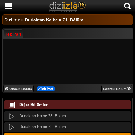
DİZİ İZLE
Dizi izle
»
Dudaktan Kalbe
»
71. Bölüm
AKTİF DİZİLER
Tek Part
SON EKLENEN DİZİLER
TÜM DİZİLER
MACERA
KOMEDİ
DUYGUSAL
Önceki Bölüm
Sonraki Bölüm
TARİHİ
Dudaktan Kalbe 75. Bölüm
Diğer Bölümler
TV SHOW
Dudaktan Kalbe 74. Bölüm
GENÇLİK
Dudaktan Kalbe 73. Bölüm
DİZİ HABERLERİ
Dudaktan Kalbe 72. Bölüm